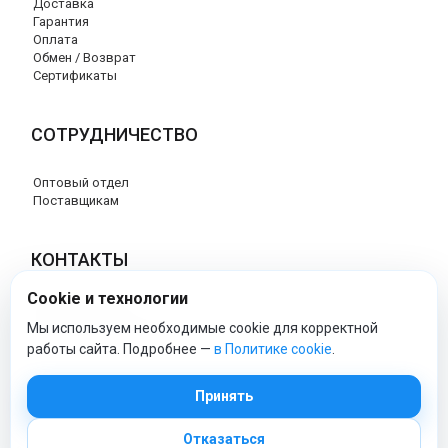
Доставка
Гарантия
Оплата
Обмен / Возврат
Сертификаты
СОТРУДНИЧЕСТВО
Оптовый отдел
Поставщикам
КОНТАКТЫ
Cookie и технологии
8 (800) 707-76-34
info@esspero-market.ru
Мы используем необходимые cookie для корректной
работы сайта. Подробнее —
в Политике cookie
.
esspero-market - Официальный сайт
Принять
Отказаться