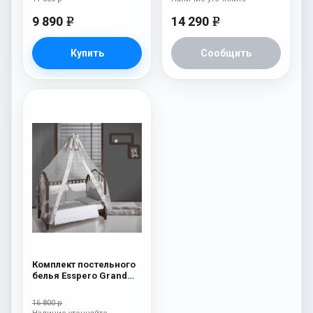
9 890
14 290
e
e
Купить
Сообщить
Комплект постельного
белья Esspero Grand
Royal Grey
16 800 р