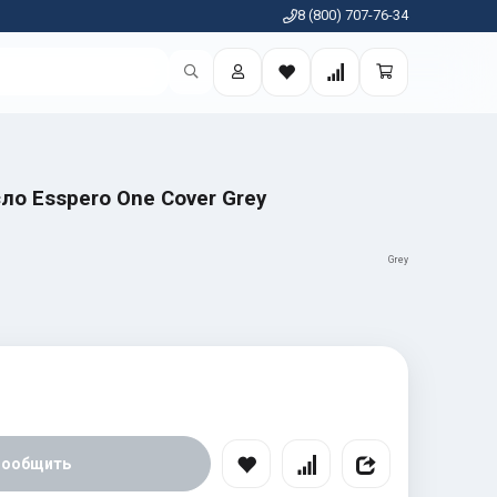
8 (800) 707-76-34
ло Esspero One Cover Grey
Grey
Сообщить