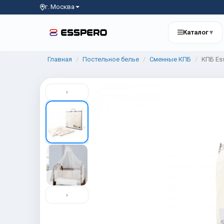
г. Москва
Каталог
▾
Главная
Постельное белье
Сменные КПБ
КПБ Ess
‹
›