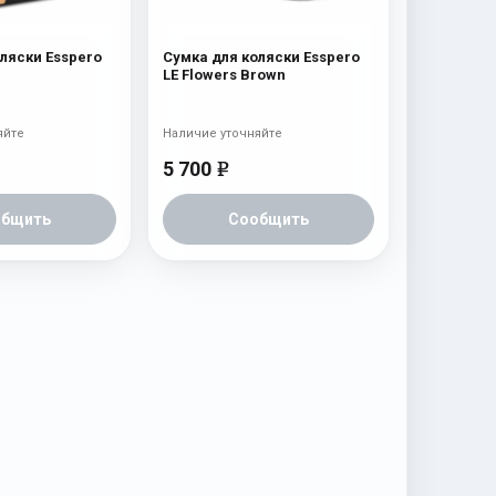
ляски Esspero
Сумка для коляски Esspero
LE Flowers Brown
яйте
Наличие уточняйте
5 700
e
общить
Сообщить