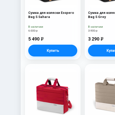
Сумка для коляски Esspero
Сумка для коля
Bag S Sahara
Bag S Grey
В наличии
В наличии
6 500 р
3 900 р
5 490
3 290
e
e
Купить
Купи