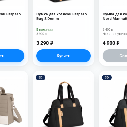
ски Esspero
Сумка для коляски Esspero
Сумка для ко
Bag S Denim
Nord Manhat
В наличии
6 400 р
3 900 р
Наличие уточн
3 290
4 900
e
e
ть
Купить
Со
3D
3D