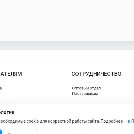
ПАТЕЛЯМ
СОТРУДНИЧЕСТВО
а
Оптовый отдел
я
Поставщикам
Возврат
каты
ологии
еобходимые cookie для корректной работы сайта. Подробнее —
в 
esspero-market - Официальный сайт