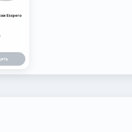
ски Esspero
е
ить