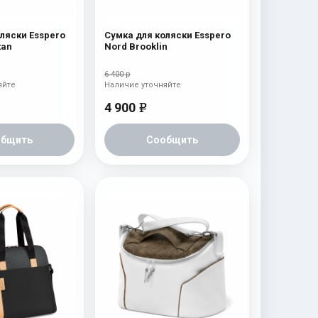
ляски Esspero
Сумка для коляски Esspero
tan
Nord Brooklin
6 400 р
яйте
Наличие уточняйте
4 900
e
общить
Сообщить