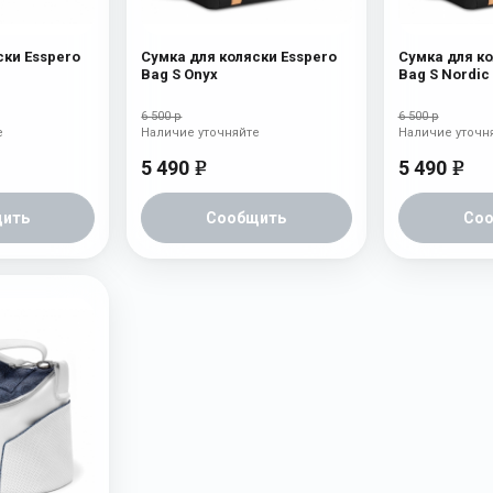
ски Esspero
Сумка для коляски Esspero
Сумка для ко
Bag S Onyx
Bag S Nordic
6 500 р
6 500 р
е
Наличие уточняйте
Наличие уточн
5 490
5 490
e
e
ить
Сообщить
Со