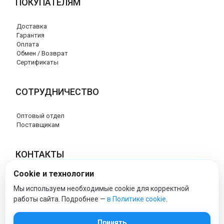
ПОКУПАТЕЛЯМ
Доставка
Гарантия
Оплата
Обмен / Возврат
Сертификаты
СОТРУДНИЧЕСТВО
Оптовый отдел
Поставщикам
КОНТАКТЫ
Cookie и технологии
8 (800) 707-76-34
info@esspero-market.ru
Мы используем необходимые cookie для корректной
работы сайта. Подробнее —
в Политике cookie
.
esspero-market - Официальный сайт
Принять