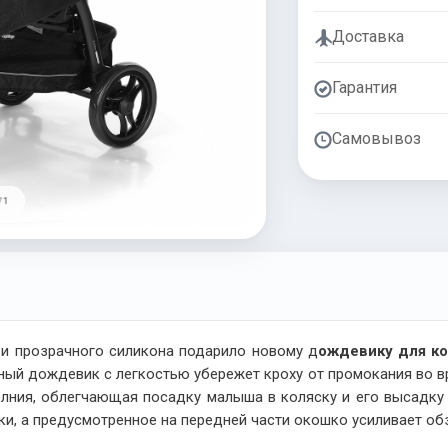
Доставка
Гарантия
Самовывоз
/ 1
 и прозрачного силикона подарило новому д
ождевику для кол
ный дождевик с легкостью убережет кроху от промокания во вр
лния, облегчающая посадку малыша в коляску и его высадку
и, а предусмотренное на передней части окошко усиливает об