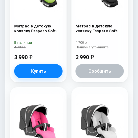
Матрас в детскую
Матрас в детскую
коляску Esspero Soft-
коляску Esspero Soft-
Memory Green
Memory Black
В наличии
4 700 р
4 700 р
Наличие уточняйте
3 990
3 990
e
e
Купить
Сообщить