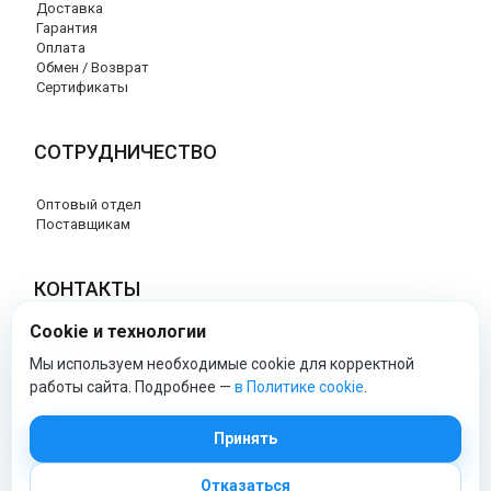
Доставка
Гарантия
Оплата
Обмен / Возврат
Сертификаты
СОТРУДНИЧЕСТВО
Оптовый отдел
Поставщикам
КОНТАКТЫ
Cookie и технологии
8 (800) 707-76-34
info@esspero-market.ru
Мы используем необходимые cookie для корректной
работы сайта. Подробнее —
в Политике cookie
.
esspero-market - Официальный сайт
Принять
Отказаться