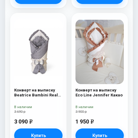
Конверт на выписку
Конверт на выписку
Beatrice Bambini Reale
Eco Line Jennifer Какао
Dark
В наличии
В наличии
3 690 р
3 900 р
3 090
1 950
e
e
Купить
Купить