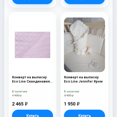
Конверт на выписку
Конверт на выписку
Eco Line Скандинавия
Eco Line Jennifer Крем
Люкс Ромб Розовый
В наличии
В наличии
4 930 р
3 900 р
2 465
1 950
e
e
Купить
Купить