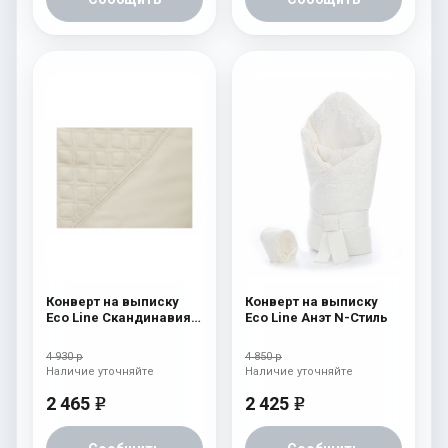
Конверт на выписку
Конверт на выписку
Eco Line Скандинавия
Eco Line Анэт N-Стиль
Люкс Ромб Бежевый
4 930 р
4 850 р
Наличие уточняйте
Наличие уточняйте
2 465
2 425
e
e