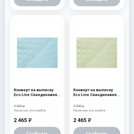
Конверт на выписку
Конверт на выписку
Eco Line Скандинавия
Eco Line Скандинавия
Люкс Ромб Голубой
Люкс Ромб Зеленый
4 930 р
4 930 р
Наличие уточняйте
Наличие уточняйте
2 465
2 465
e
e
Сообщить
Сообщить