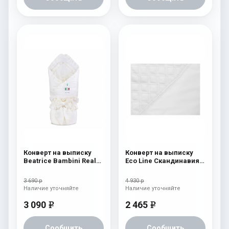
Конверт на выписку
Конверт на выписку
Beatrice Bambini Reale
Eco Line Скандинавия
Cream
Люкс Ромб Белый
3 690 р
4 930 р
Наличие уточняйте
Наличие уточняйте
3 090
2 465
e
e
Сообщить
Сообщить