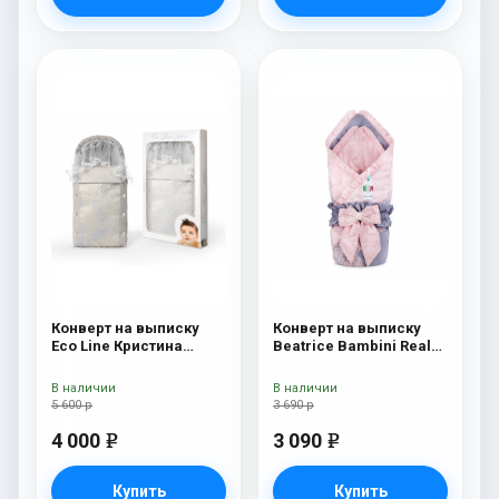
Конверт на выписку
Конверт на выписку
Eco Line Кристина
Beatrice Bambini Reale
Кристина Дарк
Rossa/Grey
В наличии
В наличии
5 600 р
3 690 р
4 000
3 090
e
e
Купить
Купить