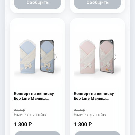
Сообщить
Сообщить
Конверт на выписку
Конверт на выписку
Eco Line Малыш
Eco Line Малыш
Премиум Голубой
Премиум Розовый
2 600 р
2 600 р
Наличие уточняйте
Наличие уточняйте
1 300
1 300
e
e