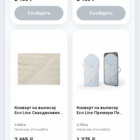
Сообщить
Сообщить
Конверт на выписку
Конверт на выписку
Eco Line Скандинавия
Eco Line Премиум Плюс
Люкс Ромб Бежевый
Голубой
4 930 р
2 750 р
Наличие уточняйте
Наличие уточняйте
2 465
1 375
e
e