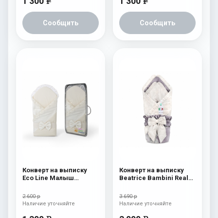
1 300
1 300
e
e
Сообщить
Сообщить
Конверт на выписку
Конверт на выписку
Eco Line Малыш
Beatrice Bambini Reale
Премиум Бежевый
Dark/Beige
2 600 р
3 690 р
Наличие уточняйте
Наличие уточняйте