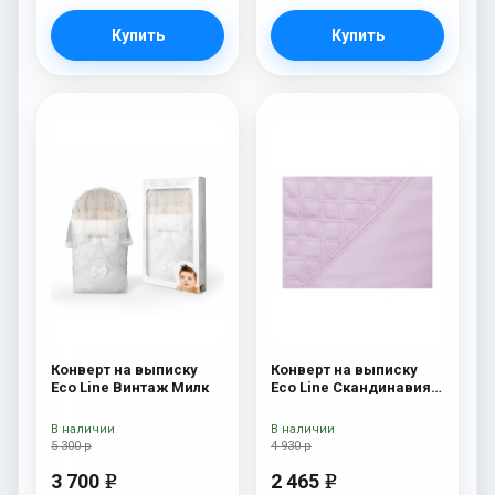
Купить
Купить
Конверт на выписку
Конверт на выписку
Eco Line Винтаж Милк
Eco Line Скандинавия
Люкс Ромб Розовый
В наличии
В наличии
5 300 р
4 930 р
3 700
2 465
e
e