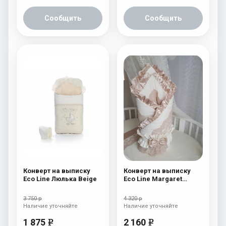
Сообщить
Сообщить
Конверт на выписку
Конверт на выписку
Eco Line Люлька Beige
Eco Line Margaret
Cream
3 750 р
4 320 р
Наличие уточняйте
Наличие уточняйте
1 875
2 160
e
e