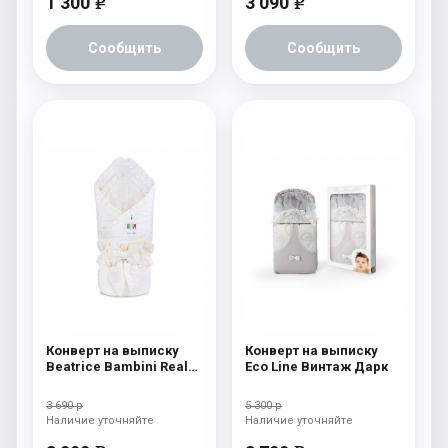
1 300
3 090
e
e
Сообщить
Сообщить
Конверт на выписку
Конверт на выписку
Beatrice Bambini Reale
Eco Line Винтаж Дарк
Cream
3 690 р
5 300 р
Наличие уточняйте
Наличие уточняйте