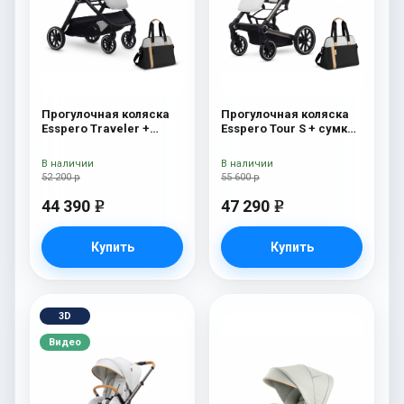
Прогулочная коляска
Прогулочная коляска
Esspero Traveler +
Esspero Tour S + сумка
сумка Grey
Sahara
В наличии
В наличии
52 200 р
55 600 р
44 390
47 290
e
e
Купить
Купить
3D
Видео