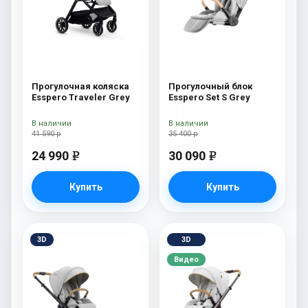
Прогулочная коляска
Прогулочный блок
Esspero Traveler Grey
Esspero Set S Grey
В наличии
В наличии
41 590 р
35 400 р
24 990
30 090
e
e
Купить
Купить
3D
3D
Видео