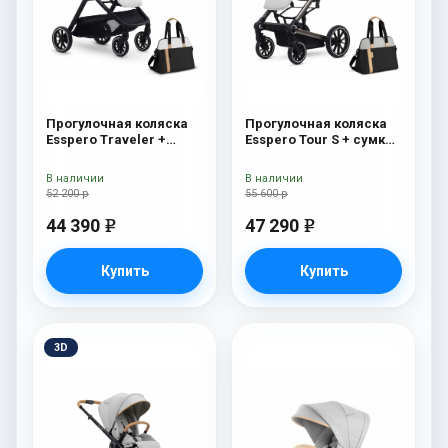
Прогулочная коляска
Прогулочная коляска
Esspero Traveler +
Esspero Tour S + сумка
сумка Sahara
Grey
В наличии
В наличии
52 200 р
55 600 р
44 390
47 290
e
e
Купить
Купить
3D