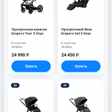
Прогулочная коляска
Прогулочный блок
Esspero Tour S Onyx
Esspero Set S Onyx
В наличии
В наличии
35 550 р
30 090 р
24 990
24 450
e
e
Купить
Купить
3D
3D