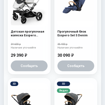
Детская прогулочная
Прогулочный блок
коляска Esspero
Esspero Set S Denim
Reverse Latte Milk
34 600 р
35 400 р
Наличие уточняйте
Наличие уточняйте
29 390
30 090
e
e
Сообщить
Сообщить
3D
3D
Видео