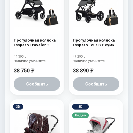
Прогулочная коляска
Прогулочная коляска
Esspero Traveler +
Esspero Tour S + сумка
сумка Nordic
Nordic
44 390 р
47 290 р
Наличие уточняйте
Наличие уточняйте
38 750
38 890
e
e
Сообщить
Сообщить
3D
3D
Видео