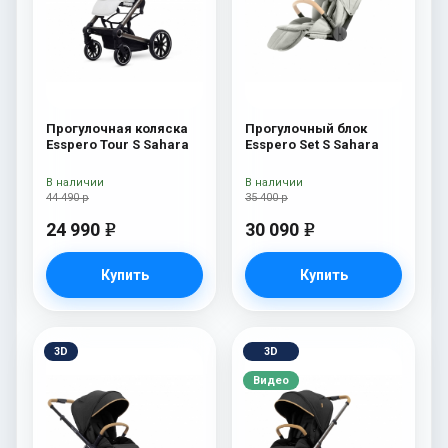
Прогулочная коляска
Прогулочный блок
Esspero Tour S Sahara
Esspero Set S Sahara
В наличии
В наличии
44 490 р
35 400 р
24 990
30 090
e
e
Купить
Купить
3D
3D
Видео