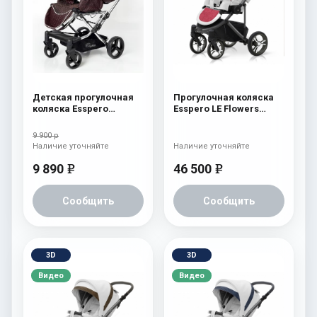
Детская прогулочная
Прогулочная коляска
коляска Esspero
Esspero LE Flowers
Reverse Latte Chocolat
(шасси Graphite) Rose
9 900 р
Наличие уточняйте
Наличие уточняйте
9 890
46 500
e
e
Сообщить
Сообщить
3D
3D
Видео
Видео