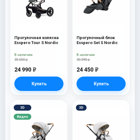
Прогулочная коляска
Прогулочный блок
Esspero Tour S Nordic
Esspero Set S Nordic
В наличии
В наличии
35 550 р
30 090 р
24 990
24 450
e
e
Купить
Купить
3D
3D
Видео