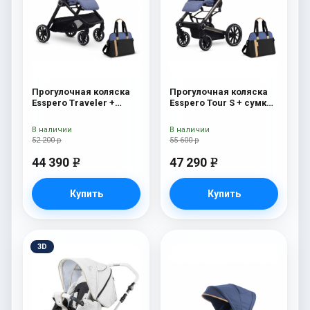
Прогулочная коляска
Прогулочная коляска
Esspero Traveler +
Esspero Tour S + сумка
сумка Denim
Denim
В наличии
В наличии
52 200 р
55 600 р
44 390
47 290
e
e
Купить
Купить
3D