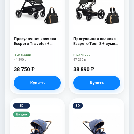
Прогулочная коляска
Прогулочная коляска
Esspero Traveler +
Esspero Tour S + сумка
сумка Onyx
Onyx
В наличии
В наличии
44 390 р
47 290 р
38 750
38 890
e
e
Купить
Купить
3D
3D
Видео