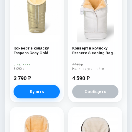
Конверт в коляску
Конверт в коляску
Esspero Cosy Gold
Esspero Sleeping Bag
Lux (натуральная 100%
шерсть) White
В наличии
7 190 р
5 090 р
Наличие уточняйте
3 790
4 590
e
e
Купить
Сообщить