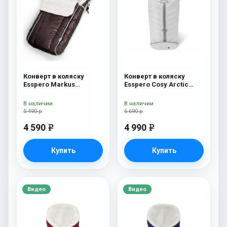
Конверт в коляску
Конверт в коляску
Esspero Markus
Esspero Cosy Arctic
(натуральная 100%
White
шерсть) Chocolat
В наличии
В наличии
5 490 р
6 690 р
4 590
4 990
e
e
Купить
Купить
Видео
Видео