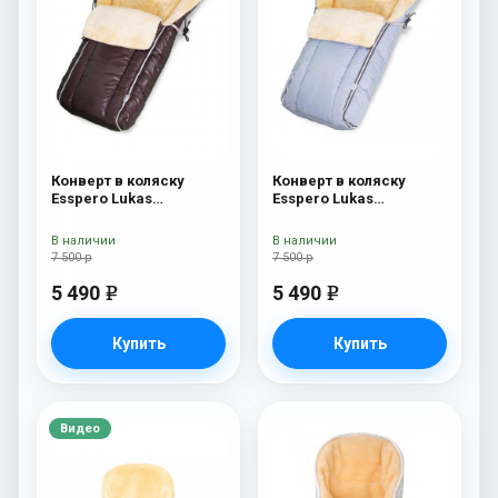
Конверт в коляску
Конверт в коляску
Esspero Lukas
Esspero Lukas
(натуральная 100%
(натуральная 100%
шерсть) Chocolat
шерсть) Blue Mountain
В наличии
В наличии
7 500 р
7 500 р
5 490
5 490
e
e
Купить
Купить
Видео