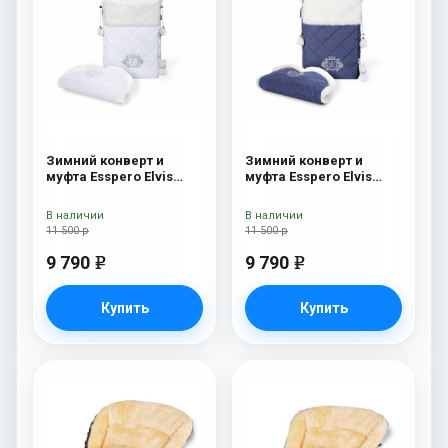
Зимний конверт и
Зимний конверт и
муфта Esspero Elvis
муфта Esspero Elvis
(100% шерсть) Snow
(100% шерсть) Sky
Like
В наличии
В наличии
11 500 р
11 500 р
9 790
9 790
e
e
Купить
Купить