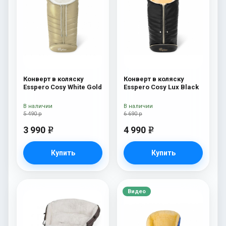
Конверт в коляску
Конверт в коляску
Esspero Cosy White Gold
Esspero Cosy Lux Black
В наличии
В наличии
5 490 р
6 690 р
3 990
4 990
e
e
Купить
Купить
Видео