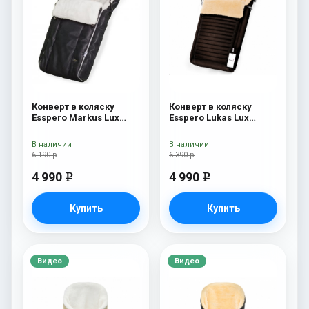
Конверт в коляску
Конверт в коляску
Esspero Markus Lux
Esspero Lukas Lux
(натуральная 100%
(натуральная 100%
овечья шерсть) Black
шерсть) Brown
В наличии
В наличии
6 190 р
6 390 р
4 990
4 990
e
e
Купить
Купить
Видео
Видео