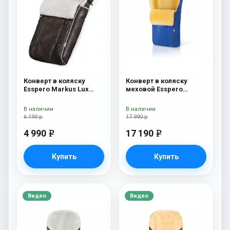
Конверт в коляску
Конверт в коляску
Esspero Markus Lux
меховой Esspero
(натуральная 100%
Nicolas Leatherette
овечья шерсть) Brown
(натуральная овчина)
В наличии
В наличии
Sky
6 190 р
17 990 р
4 990
17 190
e
e
Купить
Купить
Видео
Видео