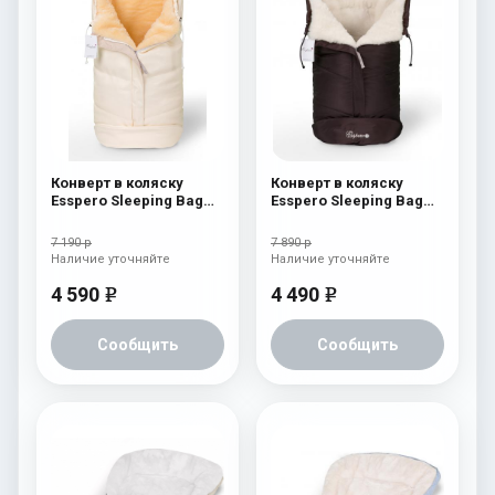
Конверт в коляску
Конверт в коляску
Esspero Sleeping Bag
Esspero Sleeping Bag
Lux (натуральная 100%
White (натуральная
шерсть) Beige
100% шерсть) Chocolat
7 190 р
7 890 р
Наличие уточняйте
Наличие уточняйте
4 590
4 490
e
e
Сообщить
Сообщить