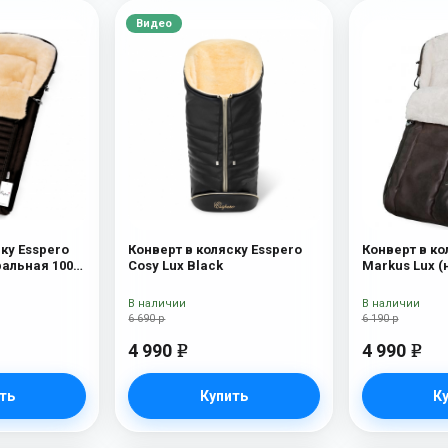
Видео
ку Esspero
Конверт в коляску Esspero
Конверт в ко
ральная 100%
Cosy Lux Black
Markus Lux (
100% овечья
В наличии
В наличии
6 690 р
6 190 р
4 990
4 990
e
e
ть
Купить
К