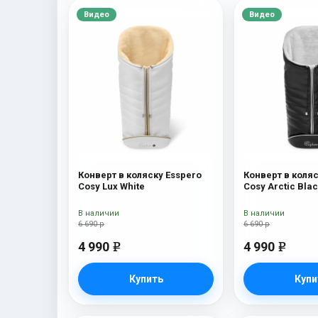
Видео
Видео
Конверт в коляску Esspero
Конверт в коляс
Cosy Lux White
Cosy Arctic Bla
В наличии
В наличии
6 690 р
6 690 р
4 990
4 990
e
e
Купить
Купи