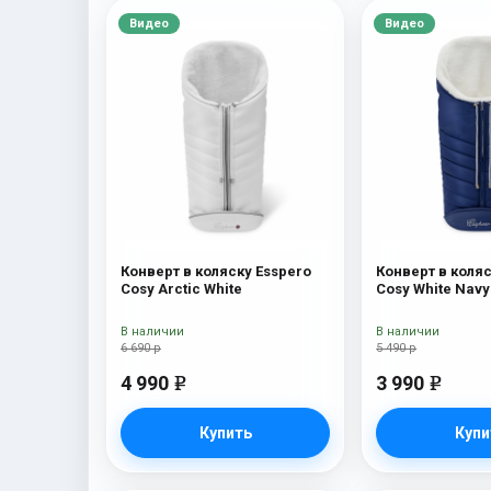
Видео
Видео
Конверт в коляску Esspero
Конверт в коляс
Cosy Arctic White
Cosy White Navy
В наличии
В наличии
6 690 р
5 490 р
4 990
3 990
e
e
Купить
Купи