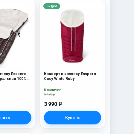
Видео
ляску Esspero
Конверт в коляску Esspero
уральная 100%
Cosy White Ruby
olat
В наличии
5 490 р
3 990
e
упить
Купить