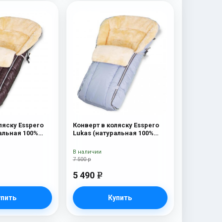
ляску Esspero
Конверт в коляску Esspero
альная 100%
Lukas (натуральная 100%
olat
шерсть) Blue Mountain
В наличии
7 500 р
5 490
e
упить
Купить