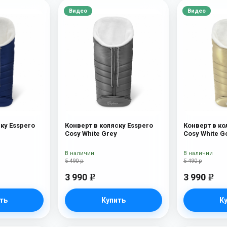
Видео
Видео
ку Esspero
Конверт в коляску Esspero
Конверт в ко
Cosy White Grey
Cosy White G
В наличии
В наличии
5 490 р
5 490 р
3 990
3 990
e
e
ть
Купить
К