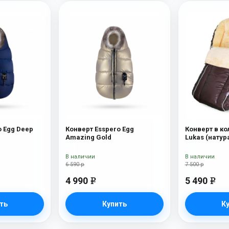
o Egg Deep
Конверт Esspero Egg
Конверт в ко
Amazing Gold
Lukas (натур
шерсть) Choc
В наличии
В наличии
6 590 р
7 500 р
4 990
5 490
e
e
ть
Купить
К