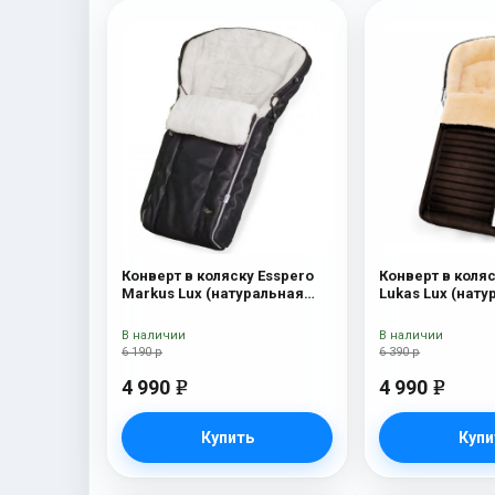
Конверт в коляску Esspero
Конверт в коляс
Markus Lux (натуральная
Lukas Lux (нату
100% овечья шерсть) Black
шерсть) Brown
В наличии
В наличии
6 190 р
6 390 р
4 990
4 990
e
e
Купить
Купи