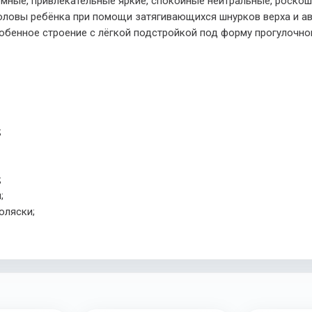
мные, привлекательные яркие, спокойные нейтральные, роскош
 головы ребёнка при помощи затягивающихся шнурков верха и а
обенное строение с лёгкой подстройкой под форму прогулочно
;
;
;
оляски;