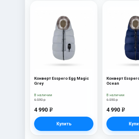
Конверт Esspero Egg Magic
Конверт Essper
Grey
Ocean
В наличии
В наличии
6 590 р
6 590 р
4 990
4 990
e
e
Купить
Купи