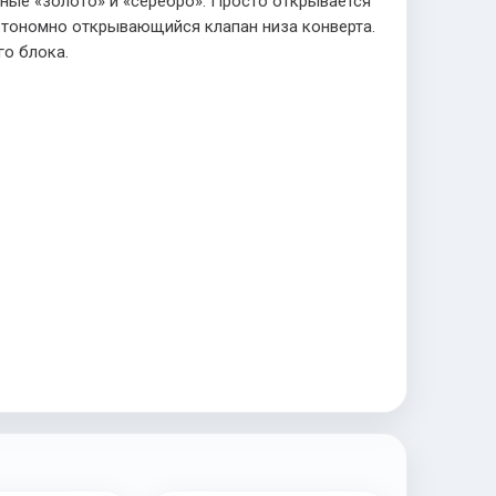
ные «золото» и «серебро». Просто открывается
втономно открывающийся клапан низа конверта.
го блока.