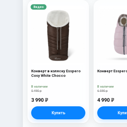
Видео
Конверт в коляску Esspero
Конверт Esspero
Cosy White Chocco
В наличии
В наличии
5 490 р
6 590 р
3 990
4 990
e
e
Купить
Купи