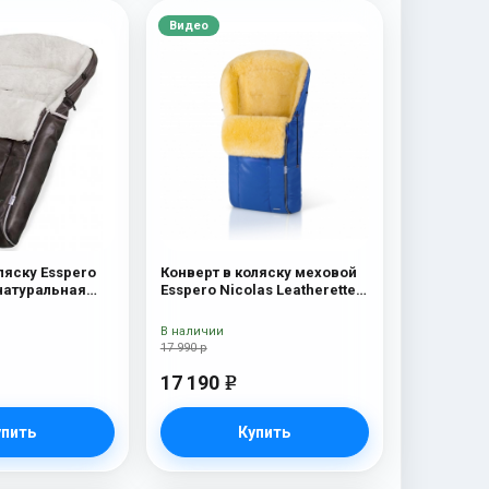
Видео
ляску Esspero
Конверт в коляску меховой
натуральная
Esspero Nicolas Leatherette
 шерсть) Brown
(натуральная овчина) Sky
В наличии
17 990 р
17 190
e
упить
Купить