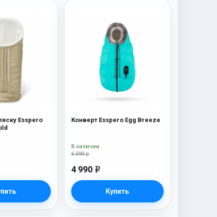
ляску Esspero
Конверт Esspero Egg Breeze
old
В наличии
6 590 р
4 990
e
упить
Купить