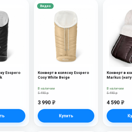
Видео
ку Esspero
Конверт в коляску Esspero
Конверт в ко
ck
Cosy White Beige
Markus (нат
шерсть) Choc
В наличии
В наличии
5 490 р
5 490 р
3 990
4 590
e
e
ть
Купить
К