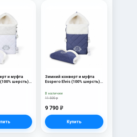
ерт и муфта
Зимний конверт и муфта
s (100% шерсть)
Esspero Elvis (100% шерсть)
Sky
В наличии
11 500 р
9 790
e
упить
Купить