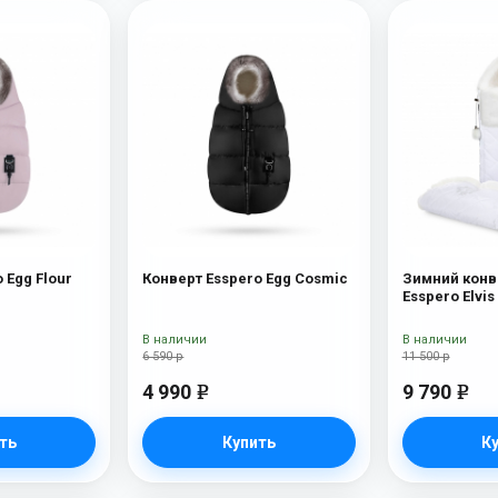
 Egg Flour
Конверт Esspero Egg Cosmic
Зимний конв
Esspero Elvi
Snow Like
В наличии
В наличии
6 590 р
11 500 р
4 990
9 790
e
e
ть
Купить
К