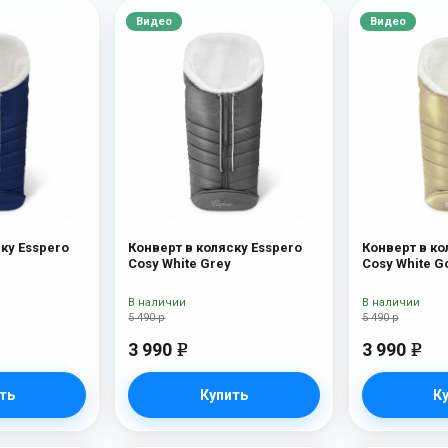
Видео
Видео
ку Esspero
Конверт в коляску Esspero
Конверт в ко
Cosy White Grey
Cosy White G
В наличии
В наличии
5 490 р
5 490 р
3 990
3 990
e
e
ть
Купить
К