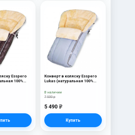
ляску Esspero
Конверт в коляску Esspero
альная 100%
Lukas (натуральная 100%
olat
шерсть) Blue Mountain
В наличии
7 500 р
5 490
e
упить
Купить