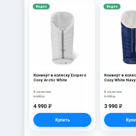
Видео
Видео
Конверт в коляску Esspero
Конверт в коляс
Cosy Arctic White
Cosy White Navy
В наличии
В наличии
6 690 р
5 490 р
4 990
3 990
e
e
Купить
Купи