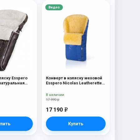
Видео
ляску Esspero
Конверт в коляску меховой
натуральная
Esspero Nicolas Leatherette
 шерсть) Brown
(натуральная овчина) Sky
В наличии
17 990 р
17 190
e
упить
Купить