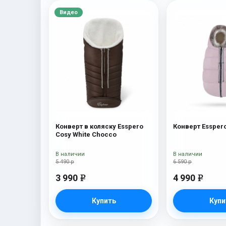
Видео
Конверт в коляску Esspero
Конверт Esspero
Cosy White Chocco
В наличии
В наличии
5 490 р
6 590 р
3 990
4 990
e
e
Купить
Купи