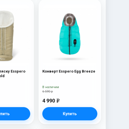
ляску Esspero
Конверт Esspero Egg Breeze
old
В наличии
6 590 р
4 990
e
упить
Купить