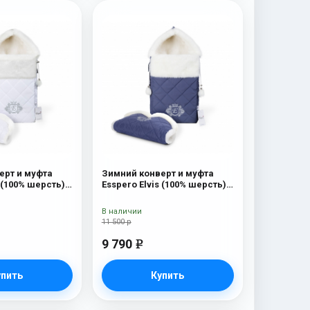
ерт и муфта
Зимний конверт и муфта
s (100% шерсть)
Esspero Elvis (100% шерсть)
Sky
В наличии
11 500 р
9 790
e
упить
Купить