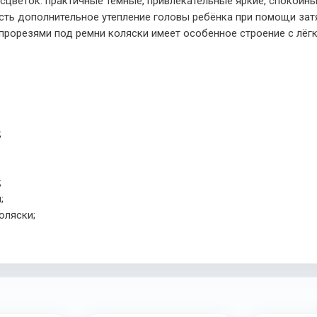
сцветок: практичные тёмные, привлекательные яркие, спокойн
есть дополнительное утепление головы ребёнка при помощи за
прорезями под ремни коляски имеет особенное строение с лёг
;
;
;
оляски;