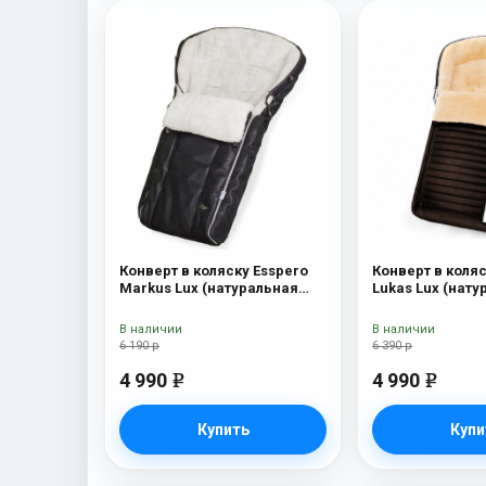
Конверт в коляску Esspero
Конверт в коляс
Markus Lux (натуральная
Lukas Lux (нату
100% овечья шерсть) Black
шерсть) Brown
В наличии
В наличии
6 190 р
6 390 р
4 990
4 990
e
e
Купить
Купи