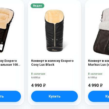
Видео
ку Esspero
Конверт в коляску Esspero
Конверт в ко
ральная 100%
Cosy Lux Black
Markus Lux (
100% овечья
В наличии
В наличии
6 690 р
6 190 р
4 990
4 990
e
e
ть
Купить
К