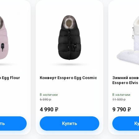
 Egg Flour
Конверт Esspero Egg Cosmic
Зимний конв
Esspero Elvi
Snow Like
В наличии
В наличии
6 590 р
11 500 р
4 990
9 790
e
e
ть
Купить
К