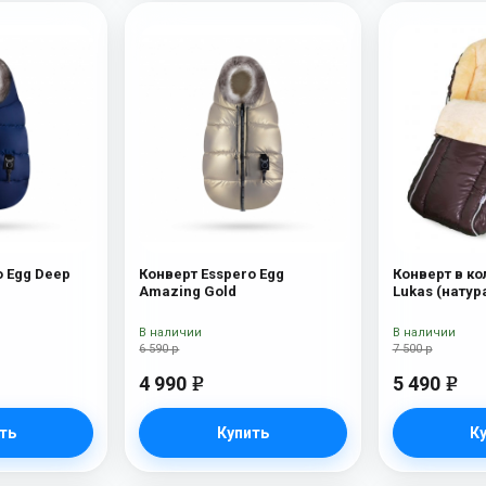
o Egg Deep
Конверт Esspero Egg
Конверт в ко
Amazing Gold
Lukas (натур
шерсть) Choc
В наличии
В наличии
6 590 р
7 500 р
4 990
5 490
e
e
ть
Купить
К