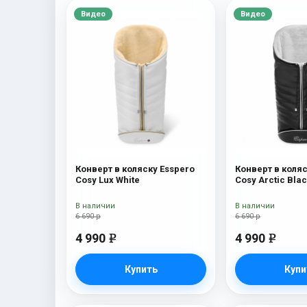
Видео
Видео
Конверт в коляску Esspero
Конверт в коляс
Cosy Lux White
Cosy Arctic Bla
В наличии
В наличии
6 690 р
6 690 р
4 990
4 990
e
e
Купить
Купи