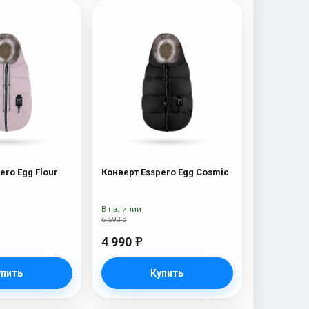
ero Egg Flour
Конверт Esspero Egg Cosmic
В наличии
6 590 р
4 990
e
упить
Купить