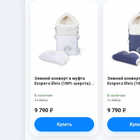
Зимний конверт и муфта
Зимний конверт
Esspero Elvis (100% шерсть)
Esspero Elvis (
Snow Like
Sky
В наличии
В наличии
11 500 р
11 500 р
9 790
9 790
e
e
Купить
Купи