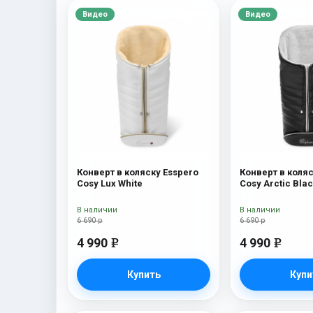
Видео
Видео
Конверт в коляску Esspero
Конверт в коляс
Cosy Lux White
Cosy Arctic Bla
В наличии
В наличии
6 690 р
6 690 р
4 990
4 990
e
e
Купить
Купи