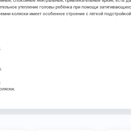
мные, спокойные нейтральные, привлекательные яркие, есть д
нительное утепление головы ребёнка при помощи затягивающи
 ремни коляски имеет особенное строение с лёгкой подстройко
;
;
;
оляски;