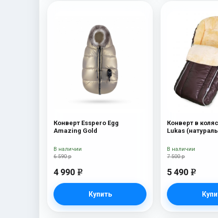
Конверт Esspero Egg
Конверт в коляс
Amazing Gold
Lukas (натурал
шерсть) Chocol
В наличии
В наличии
6 590 р
7 500 р
4 990
5 490
e
e
Купить
Купи