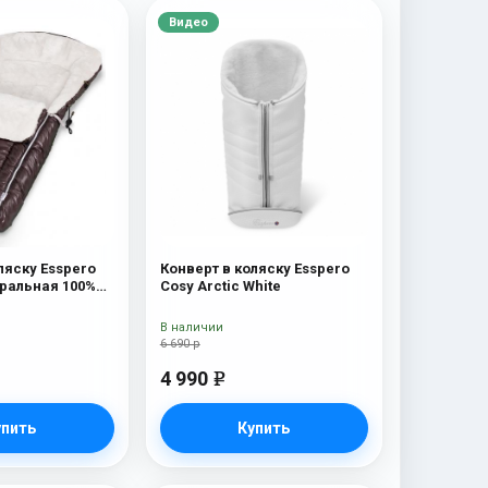
Видео
ляску Esspero
Конверт в коляску Esspero
уральная 100%
Cosy Arctic White
olat
В наличии
6 690 р
4 990
e
упить
Купить