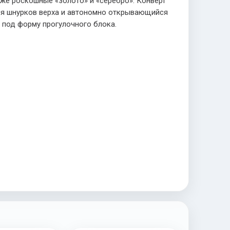
аже роскошные «золото» и «серебро». Конверт
хся шнурков верха и автономно открывающийся
й под форму прогулочного блока.