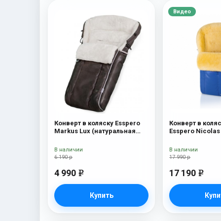
Видео
Конверт в коляску Esspero
Конверт в коля
Markus Lux (натуральная
Esspero Nicolas
100% овечья шерсть) Brown
(натуральная о
В наличии
В наличии
6 190 р
17 990 р
4 990
17 190
e
e
Купить
Купи