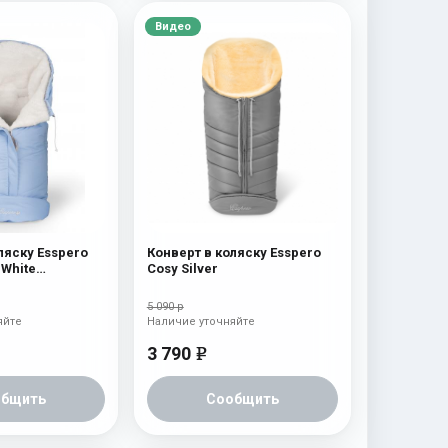
Видео
ляску Esspero
Конверт в коляску Esspero
 White
Cosy Silver
я 100% шерсть)
n
5 090 р
яйте
Наличие уточняйте
3 790
e
общить
Сообщить