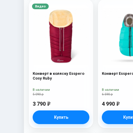
Видео
Конверт в коляску Esspero
Конверт Essper
Cosy Ruby
В наличии
В наличии
5 090 р
6 590 р
3 790
4 990
e
e
Купить
Купи