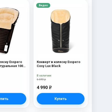
Видео
ляску Esspero
Конверт в коляску Esspero
атуральная 100%
Cosy Lux Black
wn
В наличии
6 690 р
4 990
e
упить
Купить