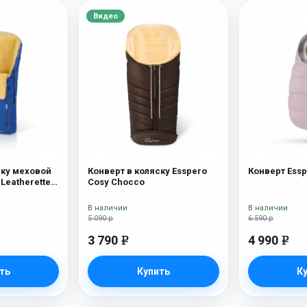
Видео
ску меховой
Конверт в коляску Esspero
Конверт Essp
 Leatherette
Cosy Chocco
вчина) Sky
В наличии
В наличии
5 090 р
6 590 р
3 790
4 990
e
e
ть
Купить
К