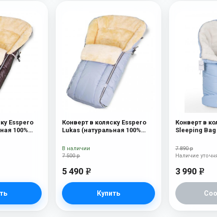
ку Esspero
Конверт в коляску Esspero
Конверт в ко
ьная 100%
Lukas (натуральная 100%
Sleeping Bag
at
шерсть) Blue Mountain
(натуральна
Blue Mountai
В наличии
7 890 р
7 500 р
Наличие уточн
5 490
3 990
e
e
ть
Купить
Со