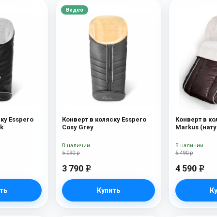
Видео
ку Esspero
Конверт в коляску Esspero
Конверт в ко
ck
Cosy Grey
Markus (нат
шерсть) Choc
В наличии
В наличии
5 090 р
5 490 р
3 790
4 590
e
e
ть
Купить
К