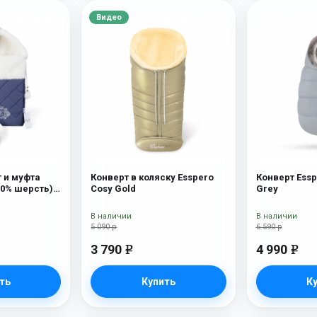
Видео
 и муфта
Конверт в коляску Esspero
Конверт Essp
100% шерсть)
Cosy Gold
Grey
В наличии
В наличии
5 090 р
6 590 р
3 790
4 990
e
e
ть
Купить
К