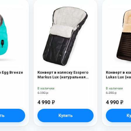
o Egg Breeze
Конверт в коляску Esspero
Конверт в ко
Markus Lux (натуральная
Lukas Lux (н
100% овечья шерсть) Black
шерсть) Bro
В наличии
В наличии
6 190 р
6 390 р
4 990
4 990
e
e
ть
Купить
К