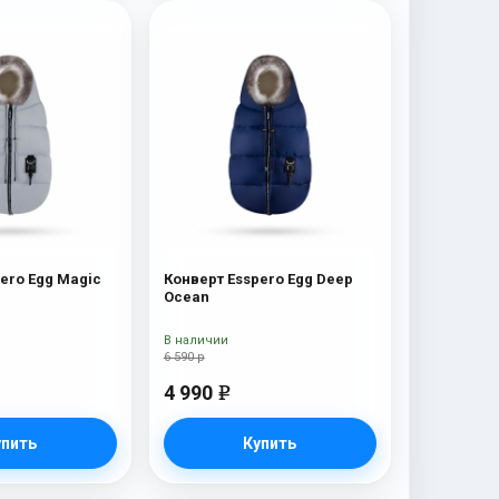
ero Egg Magic
Конверт Esspero Egg Deep
Ocean
В наличии
6 590 р
4 990
e
упить
Купить