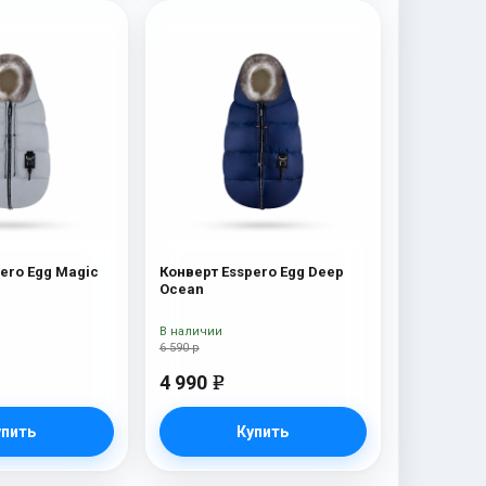
ero Egg Magic
Конверт Esspero Egg Deep
Ocean
В наличии
6 590 р
4 990
e
упить
Купить