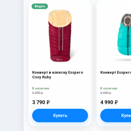
Видео
Конверт в коляску Esspero
Конверт Essper
Cosy Ruby
В наличии
В наличии
5 090 р
6 590 р
3 790
4 990
e
e
Купить
Купи