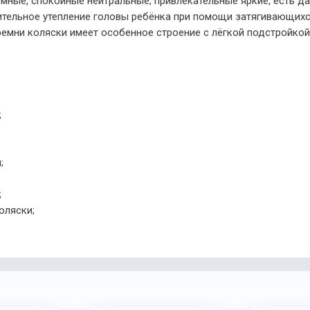
мные, спокойные нейтральные, привлекательные яркие, есть д
нительное утепление головы ребёнка при помощи затягивающи
 ремни коляски имеет особенное строение с лёгкой подстройко
;
;
;
оляски;