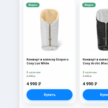
Видео
Видео
Конверт в коляску Esspero
Конверт в коляс
Cosy Lux White
Cosy Arctic Bla
В наличии
В наличии
6 690 р
6 690 р
4 990
4 990
e
e
Купить
Купи