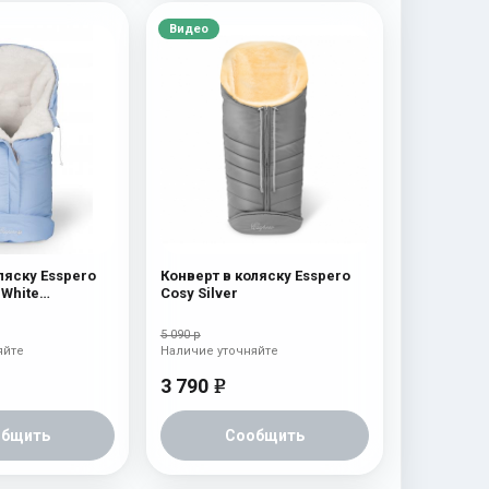
Видео
ляску Esspero
Конверт в коляску Esspero
 White
Cosy Silver
я 100% шерсть)
n
5 090 р
яйте
Наличие уточняйте
3 790
e
общить
Сообщить