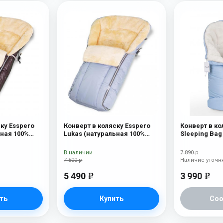
ку Esspero
Конверт в коляску Esspero
Конверт в ко
ьная 100%
Lukas (натуральная 100%
Sleeping Bag
at
шерсть) Blue Mountain
(натуральна
Blue Mountai
В наличии
7 890 р
7 500 р
Наличие уточн
5 490
3 990
e
e
ть
Купить
Со