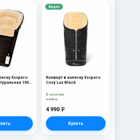
Видео
ляску Esspero
Конверт в коляску Esspero
атуральная 100%
Cosy Lux Black
wn
В наличии
6 690 р
4 990
e
упить
Купить