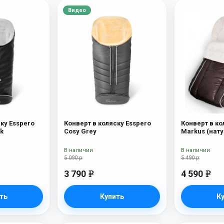
Видео
ку Esspero
Конверт в коляску Esspero
Конверт в ко
ck
Cosy Grey
Markus (нат
шерсть) Choc
В наличии
В наличии
5 090 р
5 490 р
3 790
4 590
e
e
ть
Купить
К