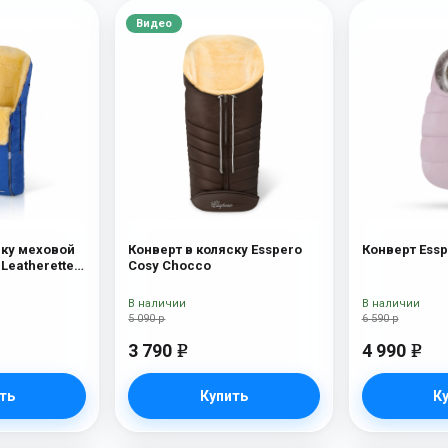
Видео
ску меховой
Конверт в коляску Esspero
Конверт Essp
 Leatherette
Cosy Chocco
вчина) Sky
В наличии
В наличии
5 090 р
6 590 р
3 790
4 990
e
e
ть
Купить
К