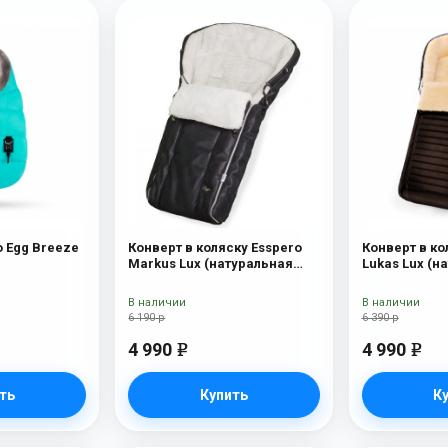
o Egg Breeze
Конверт в коляску Esspero
Конверт в ко
Markus Lux (натуральная
Lukas Lux (н
100% овечья шерсть) Black
шерсть) Bro
В наличии
В наличии
6 190 р
6 390 р
4 990
4 990
e
e
ть
Купить
К