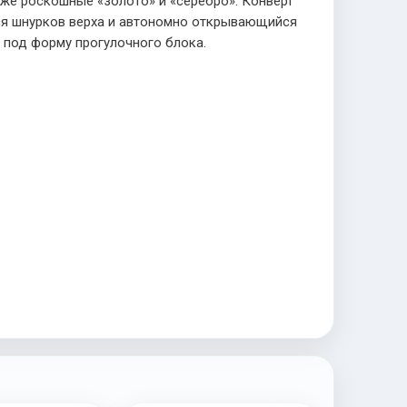
аже роскошные «золото» и «серебро». Конверт
хся шнурков верха и автономно открывающийся
й под форму прогулочного блока.