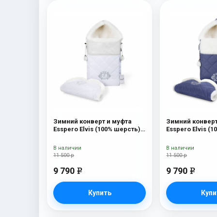
Зимний конверт и муфта
Зимний конверт
Esspero Elvis (100% шерсть)
Esspero Elvis (
Snow Like
Sky
В наличии
В наличии
11 500 р
11 500 р
9 790
9 790
e
e
Купить
Купи