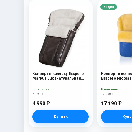
Видео
Конверт в коляску Esspero
Конверт в коля
Markus Lux (натуральная
Esspero Nicolas
100% овечья шерсть) Brown
(натуральная о
В наличии
В наличии
6 190 р
17 990 р
4 990
17 190
e
e
Купить
Купи