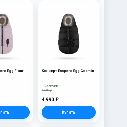
ero Egg Flour
Конверт Esspero Egg Cosmic
В наличии
6 590 р
4 990
e
упить
Купить