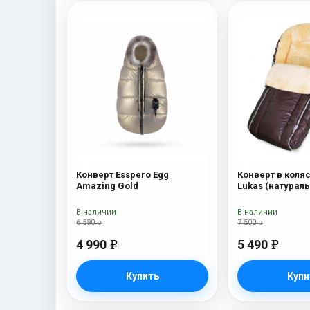
Конверт Esspero Egg
Конверт в коляс
Amazing Gold
Lukas (натурал
шерсть) Chocol
В наличии
В наличии
6 590 р
7 500 р
4 990
5 490
e
e
Купить
Купи