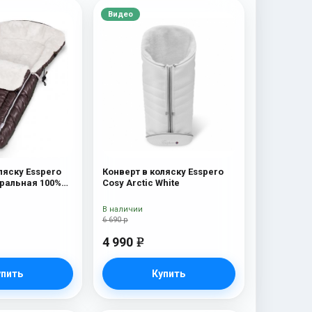
Видео
ляску Esspero
Конверт в коляску Esspero
уральная 100%
Cosy Arctic White
olat
В наличии
6 690 р
4 990
e
упить
Купить