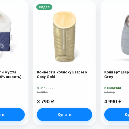
Видео
 и муфта
Конверт в коляску Esspero
Конверт Essp
100% шерсть)
Cosy Gold
Grey
В наличии
В наличии
5 090 р
6 590 р
3 790
4 990
e
e
ть
Купить
К