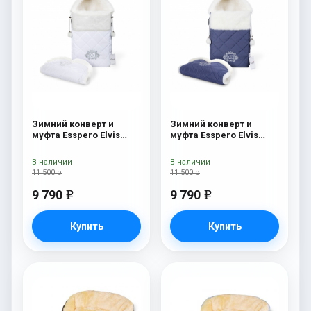
Зимний конверт и
Зимний конверт и
муфта Esspero Elvis
муфта Esspero Elvis
(100% шерсть) Snow
(100% шерсть) Sky
Like
В наличии
В наличии
11 500 р
11 500 р
9 790
9 790
e
e
Купить
Купить