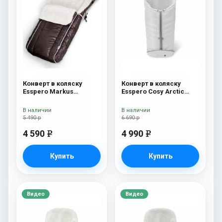
Конверт в коляску
Конверт в коляску
Esspero Markus
Esspero Cosy Arctic
(натуральная 100%
White
шерсть) Chocolat
В наличии
В наличии
5 490 р
6 690 р
4 590
4 990
e
e
Купить
Купить
Видео
Видео