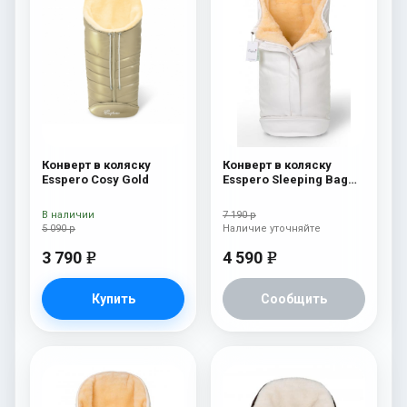
Конверт в коляску
Конверт в коляску
Esspero Cosy Gold
Esspero Sleeping Bag
Lux (натуральная 100%
шерсть) White
В наличии
7 190 р
5 090 р
Наличие уточняйте
3 790
4 590
e
e
Купить
Сообщить