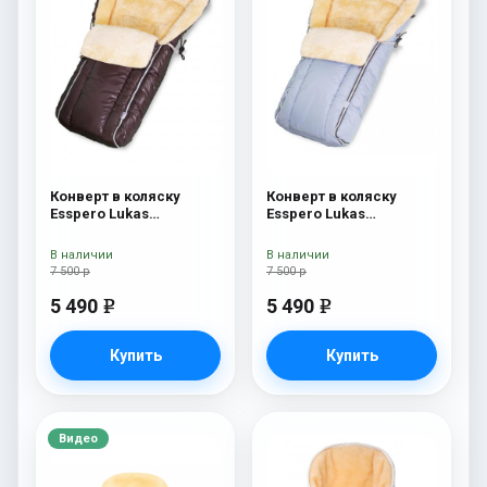
Конверт в коляску
Конверт в коляску
Esspero Lukas
Esspero Lukas
(натуральная 100%
(натуральная 100%
шерсть) Chocolat
шерсть) Blue Mountain
В наличии
В наличии
7 500 р
7 500 р
5 490
5 490
e
e
Купить
Купить
Видео