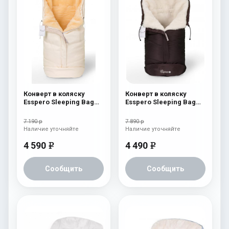
Конверт в коляску
Конверт в коляску
Esspero Sleeping Bag
Esspero Sleeping Bag
Lux (натуральная 100%
White (натуральная
шерсть) Beige
100% шерсть) Chocolat
7 190 р
7 890 р
Наличие уточняйте
Наличие уточняйте
4 590
4 490
e
e
Сообщить
Сообщить