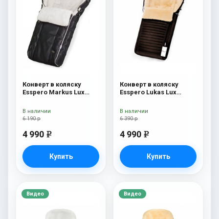
Конверт в коляску
Конверт в коляску
Esspero Markus Lux
Esspero Lukas Lux
(натуральная 100%
(натуральная 100%
овечья шерсть) Black
шерсть) Brown
В наличии
В наличии
6 190 р
6 390 р
4 990
4 990
e
e
Купить
Купить
Видео
Видео