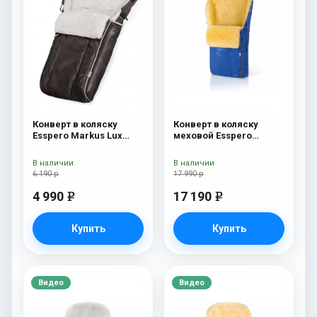
Конверт в коляску
Конверт в коляску
Esspero Markus Lux
меховой Esspero
(натуральная 100%
Nicolas Leatherette
овечья шерсть) Brown
(натуральная овчина)
В наличии
В наличии
Sky
6 190 р
17 990 р
4 990
17 190
e
e
Купить
Купить
Видео
Видео