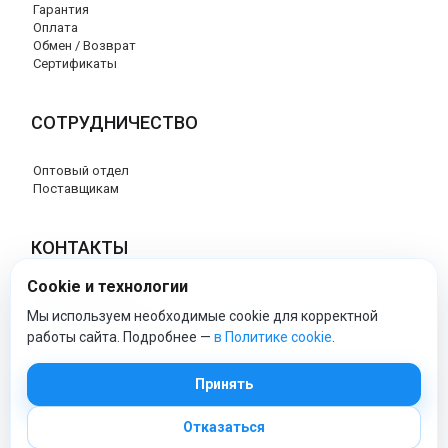
Гарантия
Оплата
Обмен / Возврат
Сертификаты
СОТРУДНИЧЕСТВО
Оптовый отдел
Поставщикам
КОНТАКТЫ
Cookie и технологии
8 (800) 707-76-34
info@esspero-market.ru
Мы используем необходимые cookie для корректной
работы сайта. Подробнее —
в Политике cookie
.
esspero-market - Официальный сайт
Принять
Отказаться
© 2026 Esspero-market.ru