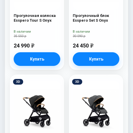
Прогулочная коляска
Прогулочный блок
Esspero Tour S Onyx
Esspero Set S Onyx
В наличии
В наличии
35 550 р
30 090 р
24 990
24 450
e
e
Купить
Купить
3D
3D