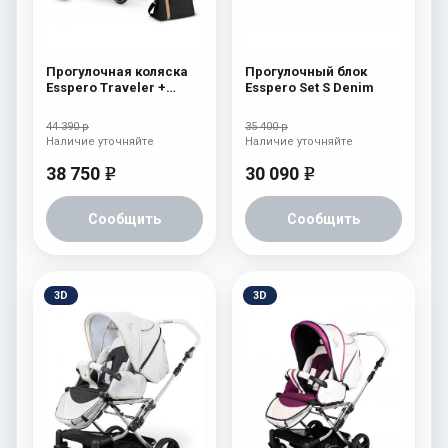
Прогулочная коляска
Прогулочный блок
Esspero Traveler +
Esspero Set S Denim
сумка Nordic
44 390 р
35 400 р
Наличие уточняйте
Наличие уточняйте
38 750
30 090
e
e
Сообщить
Сообщить
3D
3D