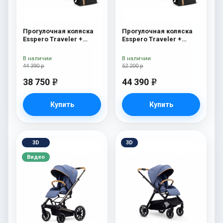
Прогулочная коляска
Прогулочная коляска
Esspero Traveler +
Esspero Traveler +
сумка Onyx
сумка Denim
В наличии
В наличии
44 390 р
52 200 р
38 750
44 390
e
e
Купить
Купить
3D
3D
Видео