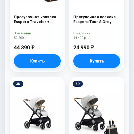
Прогулочная коляска
Прогулочная коляска
Esspero Traveler +
Esspero Tour S Grey
сумка Sahara
В наличии
В наличии
52 200 р
44 490 р
44 390
24 990
e
e
Купить
Купить
3D
3D