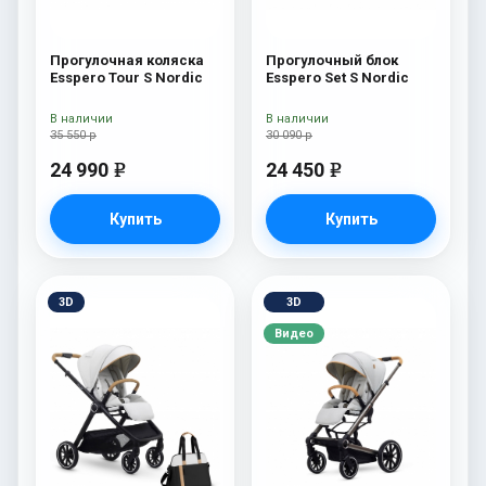
Прогулочная коляска
Прогулочный блок
Esspero Tour S Nordic
Esspero Set S Nordic
В наличии
В наличии
35 550 р
30 090 р
24 990
24 450
e
e
Купить
Купить
3D
3D
Видео