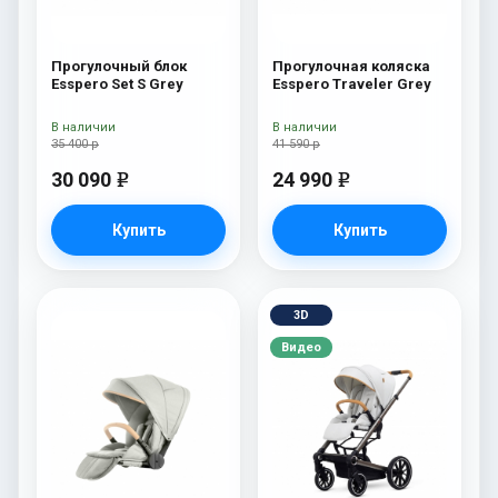
Прогулочный блок
Прогулочная коляска
Esspero Set S Grey
Esspero Traveler Grey
В наличии
В наличии
35 400 р
41 590 р
30 090
24 990
e
e
Купить
Купить
3D
Видео