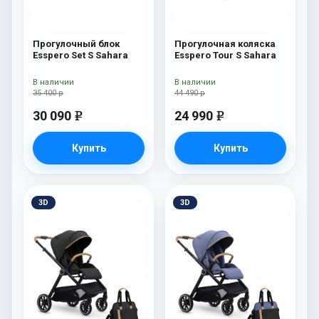
Прогулочный блок
Прогулочная коляска
Esspero Set S Sahara
Esspero Tour S Sahara
В наличии
В наличии
35 400 р
44 490 р
30 090
24 990
e
e
Купить
Купить
3D
3D