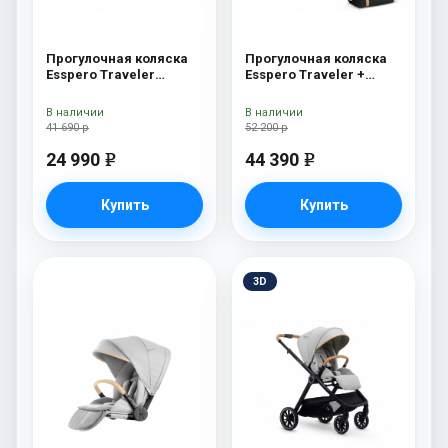
Прогулочная коляска
Прогулочная коляска
Esspero Traveler
Esspero Traveler +
Sahara
сумка Grey
В наличии
В наличии
41 690 р
52 200 р
24 990
44 390
e
e
Купить
Купить
3D