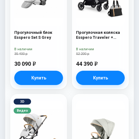
Прогулочный блок
Прогулочная коляска
Esspero Set S Grey
Esspero Traveler +
сумка Grey
В наличии
В наличии
35 400 р
52 200 р
30 090
44 390
e
e
Купить
Купить
3D
Видео