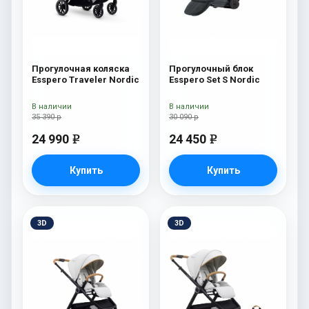
Прогулочная коляска
Прогулочный блок
Esspero Traveler Nordic
Esspero Set S Nordic
В наличии
В наличии
35 390 р
30 090 р
24 990
24 450
e
e
Купить
Купить
3D
3D