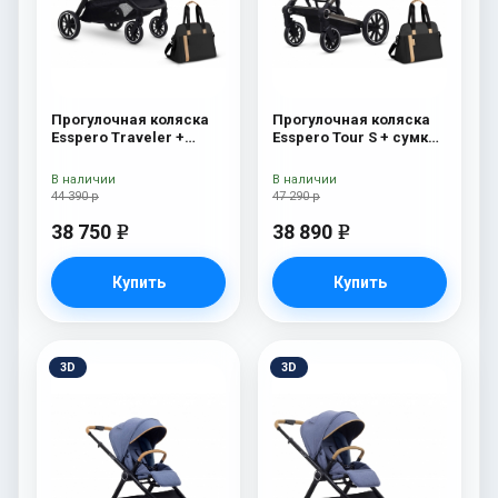
Прогулочная коляска
Прогулочная коляска
Esspero Traveler +
Esspero Tour S + сумка
сумка Onyx
Onyx
В наличии
В наличии
44 390 р
47 290 р
38 750
38 890
e
e
Купить
Купить
3D
3D