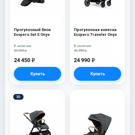
Прогулочный блок
Прогулочная коляска
Esspero Set S Onyx
Esspero Traveler Onyx
В наличии
В наличии
30 090 р
35 390 р
24 450
24 990
e
e
Купить
Купить
3D