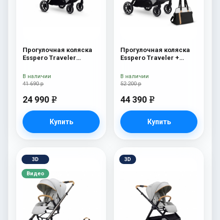
Прогулочная коляска
Прогулочная коляска
Esspero Traveler
Esspero Traveler +
Sahara
сумка Sahara
В наличии
В наличии
41 690 р
52 200 р
24 990
44 390
e
e
Купить
Купить
3D
3D
Видео