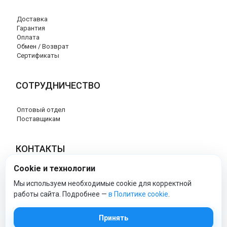
Доставка
Гарантия
Оплата
Обмен / Возврат
Сертификаты
СОТРУДНИЧЕСТВО
Оптовый отдел
Поставщикам
КОНТАКТЫ
Cookie и технологии
8 (800) 707-76-34
info@esspero-market.ru
Мы используем необходимые cookie для корректной
работы сайта. Подробнее —
в Политике cookie
.
esspero-market - Официальный сайт
Принять