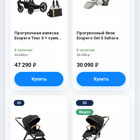
Прогулочная коляска
Прогулочный блок
Esspero Tour S + сумка
Esspero Set S Sahara
Sahara
В наличии
В наличии
55 600 р
35 400 р
47 290
30 090
e
e
Купить
Купить
3D
3D
Видео