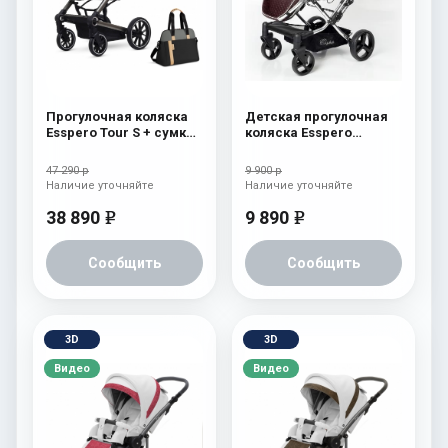
Прогулочная коляска
Детская прогулочная
Esspero Tour S + сумка
коляска Esspero
Nordic
Reverse Latte Chocolat
47 290 р
9 900 р
Наличие уточняйте
Наличие уточняйте
38 890
9 890
e
e
Сообщить
Сообщить
3D
3D
Видео
Видео