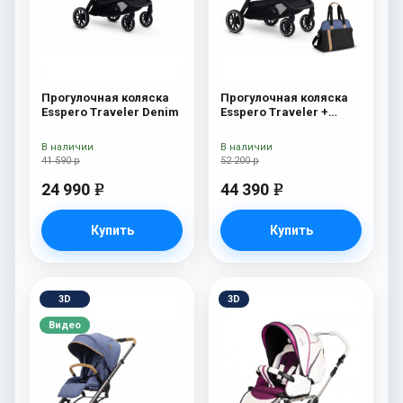
Прогулочная коляска
Прогулочная коляска
Esspero Traveler Denim
Esspero Traveler +
сумка Denim
В наличии
В наличии
41 590 р
52 200 р
24 990
44 390
e
e
Купить
Купить
3D
3D
Видео