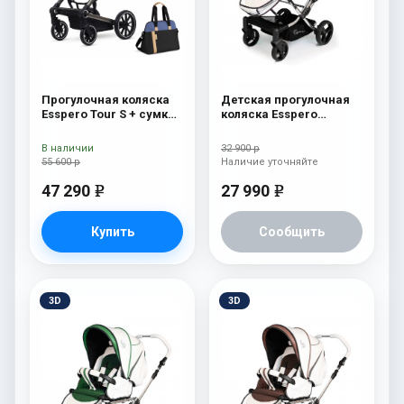
Прогулочная коляска
Детская прогулочная
Esspero Tour S + сумка
коляска Esspero
Denim
Reverse Limited Edition
Pink
В наличии
32 900 р
55 600 р
Наличие уточняйте
47 290
27 990
e
e
Купить
Сообщить
3D
3D