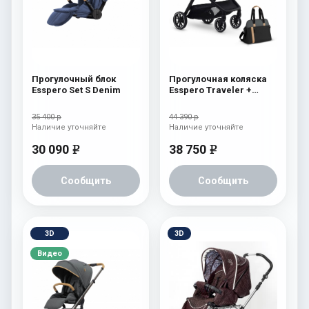
Прогулочный блок
Прогулочная коляска
Esspero Set S Denim
Esspero Traveler +
сумка Nordic
35 400 р
44 390 р
Наличие уточняйте
Наличие уточняйте
30 090
38 750
e
e
Сообщить
Сообщить
3D
3D
Видео