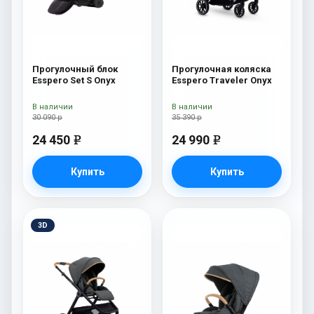
Прогулочный блок
Прогулочная коляска
Esspero Set S Onyx
Esspero Traveler Onyx
В наличии
В наличии
30 090 р
35 390 р
24 450
24 990
e
e
Купить
Купить
3D