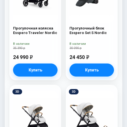
Прогулочная коляска
Прогулочный блок
Esspero Traveler Nordic
Esspero Set S Nordic
В наличии
В наличии
35 390 р
30 090 р
24 990
24 450
e
e
Купить
Купить
3D
3D