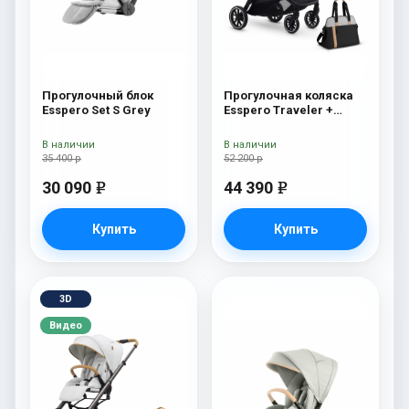
Прогулочный блок
Прогулочная коляска
Esspero Set S Grey
Esspero Traveler +
сумка Grey
В наличии
В наличии
35 400 р
52 200 р
30 090
44 390
e
e
Купить
Купить
3D
Видео