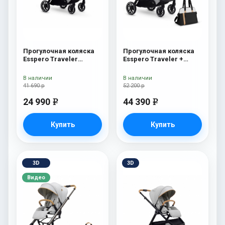
Прогулочная коляска
Прогулочная коляска
Esspero Traveler
Esspero Traveler +
Sahara
сумка Sahara
В наличии
В наличии
41 690 р
52 200 р
24 990
44 390
e
e
Купить
Купить
3D
3D
Видео