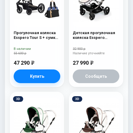
Прогулочная коляска
Детская прогулочная
Esspero Tour S + сумка
коляска Esspero
Denim
Reverse Limited Edition
Pink
В наличии
32 900 р
55 600 р
Наличие уточняйте
47 290
27 990
e
e
Купить
Сообщить
3D
3D