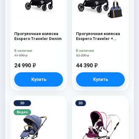
Прогулочная коляска
Прогулочная коляска
Esspero Traveler Denim
Esspero Traveler +
сумка Denim
В наличии
В наличии
41 590 р
52 200 р
24 990
44 390
e
e
Купить
Купить
3D
3D
Видео