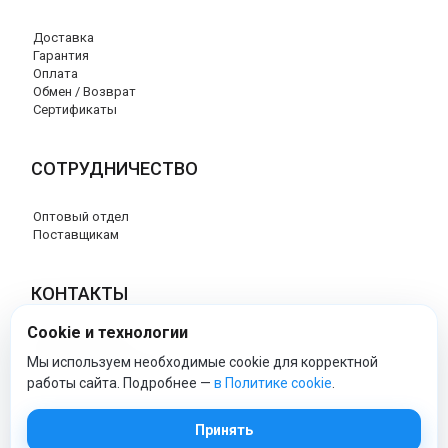
Доставка
Гарантия
Оплата
Обмен / Возврат
Сертификаты
СОТРУДНИЧЕСТВО
Оптовый отдел
Поставщикам
КОНТАКТЫ
Cookie и технологии
8 (800) 707-76-34
info@esspero-market.ru
Мы используем необходимые cookie для корректной
работы сайта. Подробнее —
в Политике cookie
.
esspero-market - Официальный сайт
Принять