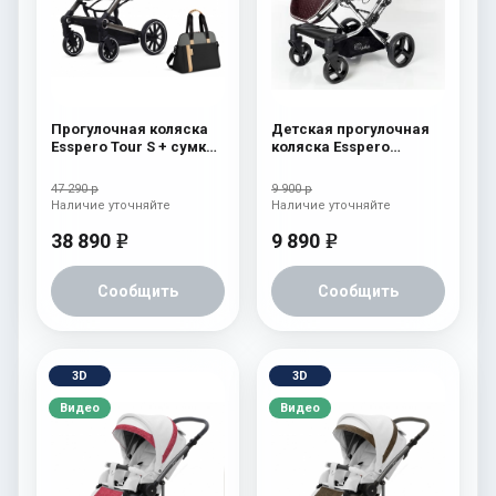
Прогулочная коляска
Детская прогулочная
Esspero Tour S + сумка
коляска Esspero
Nordic
Reverse Latte Chocolat
47 290 р
9 900 р
Наличие уточняйте
Наличие уточняйте
38 890
9 890
e
e
Сообщить
Сообщить
3D
3D
Видео
Видео