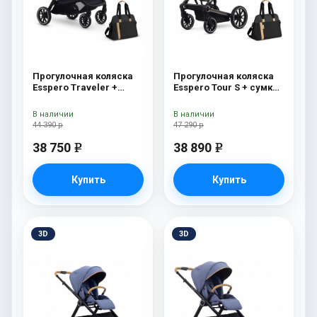
Прогулочная коляска
Прогулочная коляска
Esspero Traveler +
Esspero Tour S + сумка
сумка Onyx
Onyx
В наличии
В наличии
44 390 р
47 290 р
38 750
38 890
e
e
Купить
Купить
3D
3D