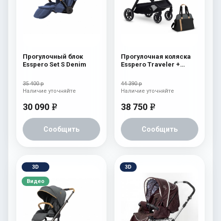
Прогулочный блок
Прогулочная коляска
Esspero Set S Denim
Esspero Traveler +
сумка Nordic
35 400 р
44 390 р
Наличие уточняйте
Наличие уточняйте
30 090
38 750
e
e
Сообщить
Сообщить
3D
3D
Видео