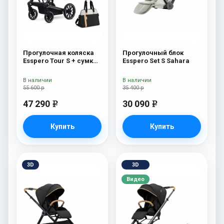
Прогулочная коляска
Прогулочный блок
Esspero Tour S + сумка
Esspero Set S Sahara
Sahara
В наличии
В наличии
55 600 р
35 400 р
47 290
30 090
e
e
Купить
Купить
3D
3D
Видео