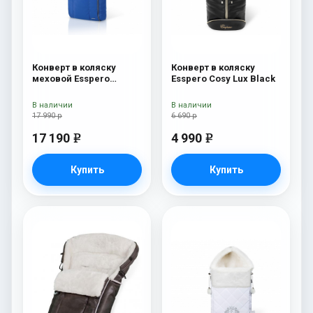
Конверт в коляску
Конверт в коляску
меховой Esspero
Esspero Cosy Lux Black
Nicolas Leatherette
(натуральная овчина)
В наличии
В наличии
Sky
17 990 р
6 690 р
17 190
4 990
e
e
Купить
Купить