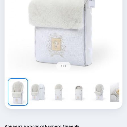
1 / 6
Конверт в коляску Esspero Queenly