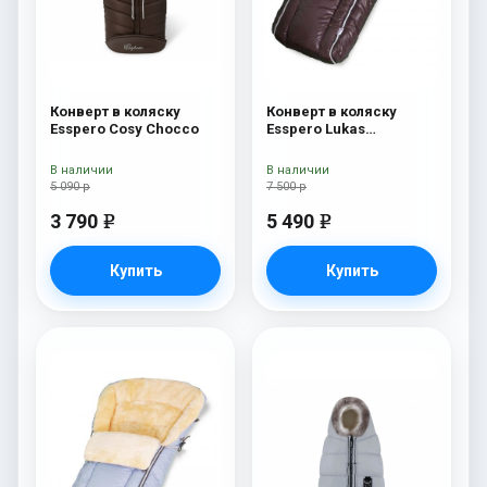
Конверт в коляску
Конверт в коляску
Esspero Cosy Chocco
Esspero Lukas
(натуральная 100%
шерсть) Chocolat
В наличии
В наличии
5 090 р
7 500 р
3 790
5 490
e
e
Купить
Купить