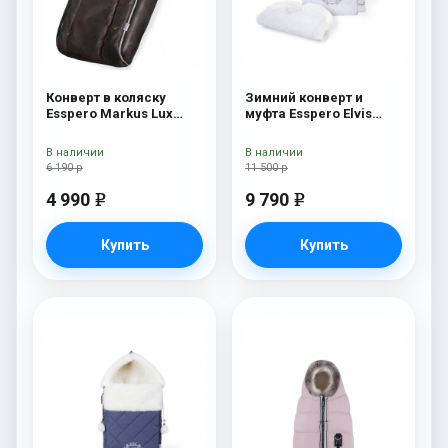
Конверт в коляску
Зимний конверт и
Esspero Markus Lux
муфта Esspero Elvis
(натуральная 100%
(100% шерсть) Snow
овечья шерсть) Brown
Like
В наличии
В наличии
6 190 р
11 500 р
4 990
9 790
e
e
Купить
Купить