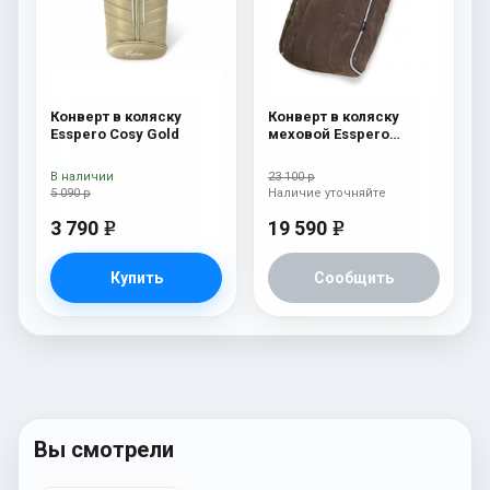
Конверт в коляску
Конверт в коляску
Esspero Cosy Gold
меховой Esspero
Nicolas Icelandic Sheep
(натуральная овчина)
В наличии
23 100 р
Nubuck
5 090 р
Наличие уточняйте
3 790
19 590
e
e
Купить
Сообщить
Вы смотрели