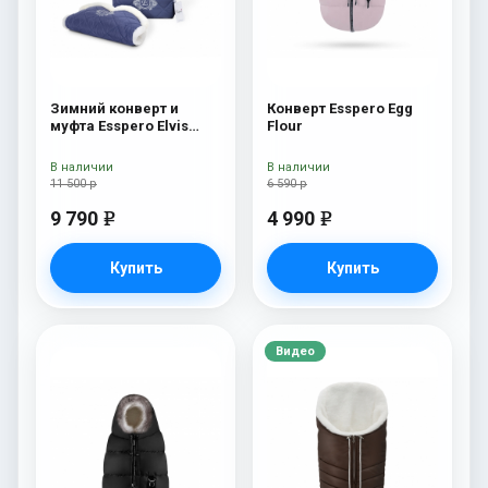
Зимний конверт и
Конверт Esspero Egg
муфта Esspero Elvis
Flour
(100% шерсть) Sky
В наличии
В наличии
11 500 р
6 590 р
9 790
4 990
e
e
Купить
Купить
Видео