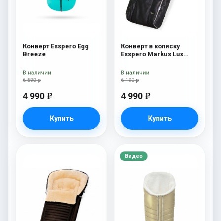
Конверт Esspero Egg
Конверт в коляску
Breeze
Esspero Markus Lux
(натуральная 100%
овечья шерсть) Black
В наличии
В наличии
6 590 р
6 190 р
4 990
4 990
e
e
Купить
Купить
Видео