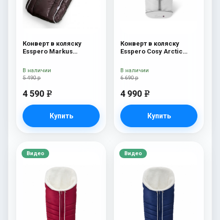
Конверт в коляску
Конверт в коляску
Esspero Markus
Esspero Cosy Arctic
(натуральная 100%
White
шерсть) Chocolat
В наличии
В наличии
5 490 р
6 690 р
4 590
4 990
e
e
Купить
Купить
Видео
Видео