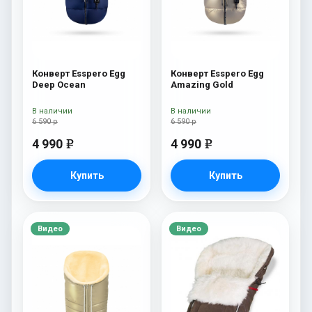
Конверт Esspero Egg
Конверт Esspero Egg
Deep Ocean
Amazing Gold
В наличии
В наличии
6 590 р
6 590 р
4 990
4 990
e
e
Купить
Купить
Видео
Видео