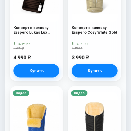
Конверт в коляску
Конверт в коляску
Esspero Lukas Lux
Esspero Cosy White Gold
(натуральная 100%
шерсть) Brown
В наличии
В наличии
6 390 р
5 490 р
4 990
3 990
e
e
Купить
Купить
Видео
Видео