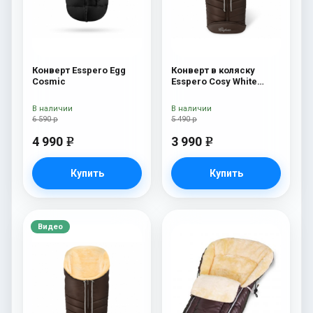
Конверт Esspero Egg
Конверт в коляску
Cosmic
Esspero Cosy White
Chocco
В наличии
В наличии
6 590 р
5 490 р
4 990
3 990
e
e
Купить
Купить
Видео