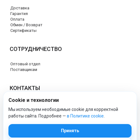
Доставка
Гарантия
Оплата
Обмен / Возврат
Сертификаты
СОТРУДНИЧЕСТВО
Оптовый отдел
Поставщикам
КОНТАКТЫ
Cookie и технологии
8 (800) 707-76-34
info@esspero-market.ru
Мы используем необходимые cookie для корректной
работы сайта. Подробнее —
в Политике cookie
.
esspero-market - Официальный сайт
Принять