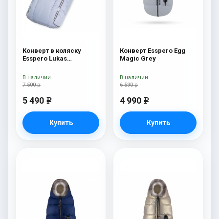
Конверт в коляску
Конверт Esspero Egg
Esspero Lukas
Magic Grey
(натуральная 100%
шерсть) Blue Mountain
В наличии
В наличии
7 500 р
6 590 р
5 490
4 990
e
e
Купить
Купить