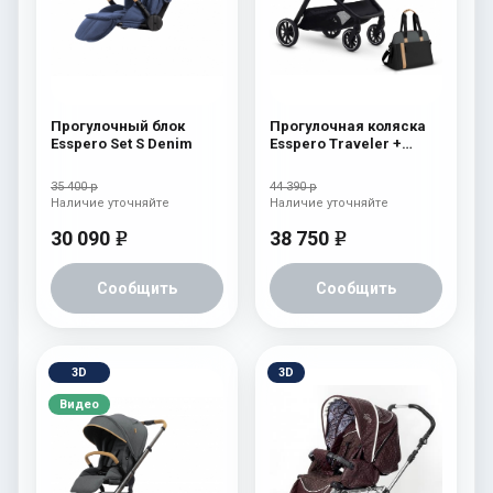
Прогулочный блок
Прогулочная коляска
Esspero Set S Denim
Esspero Traveler +
сумка Nordic
35 400 р
44 390 р
Наличие уточняйте
Наличие уточняйте
30 090
38 750
e
e
Сообщить
Сообщить
3D
3D
Видео