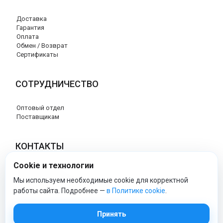
Доставка
Гарантия
Оплата
Обмен / Возврат
Сертификаты
СОТРУДНИЧЕСТВО
Оптовый отдел
Поставщикам
КОНТАКТЫ
Cookie и технологии
8 (800) 707-76-34
info@esspero-market.ru
Мы используем необходимые cookie для корректной
работы сайта. Подробнее —
в Политике cookie
.
esspero-market - Официальный сайт
Принять