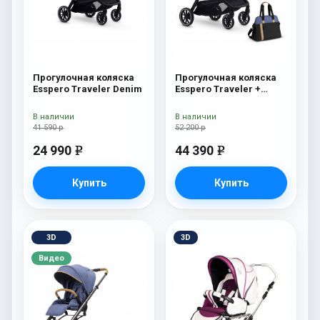
Прогулочная коляска
Прогулочная коляска
Esspero Traveler Denim
Esspero Traveler +
сумка Denim
В наличии
В наличии
41 590 р
52 200 р
24 990
44 390
e
e
Купить
Купить
3D
3D
Видео