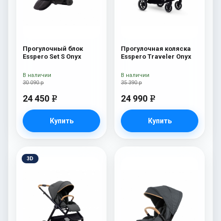
Прогулочный блок
Прогулочная коляска
Esspero Set S Onyx
Esspero Traveler Onyx
В наличии
В наличии
30 090 р
35 390 р
24 450
24 990
e
e
Купить
Купить
3D