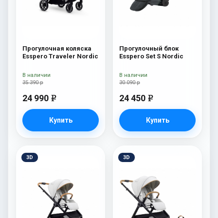
Прогулочная коляска
Прогулочный блок
Esspero Traveler Nordic
Esspero Set S Nordic
В наличии
В наличии
35 390 р
30 090 р
24 990
24 450
e
e
Купить
Купить
3D
3D