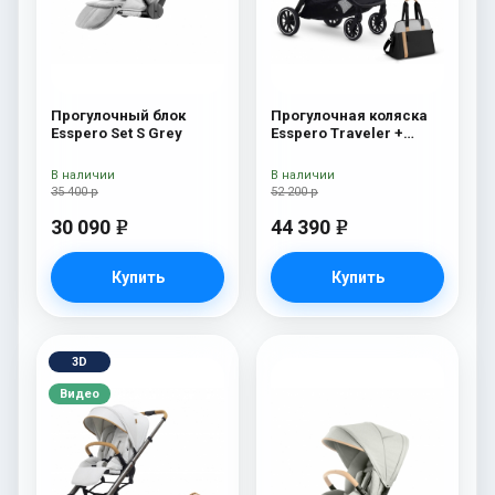
Прогулочный блок
Прогулочная коляска
Esspero Set S Grey
Esspero Traveler +
сумка Grey
В наличии
В наличии
35 400 р
52 200 р
30 090
44 390
e
e
Купить
Купить
3D
Видео