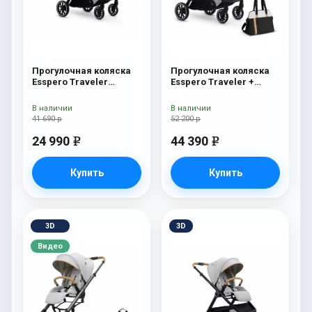
Прогулочная коляска
Прогулочная коляска
Esspero Traveler
Esspero Traveler +
Sahara
сумка Sahara
В наличии
В наличии
41 690 р
52 200 р
24 990
44 390
e
e
Купить
Купить
3D
3D
Видео