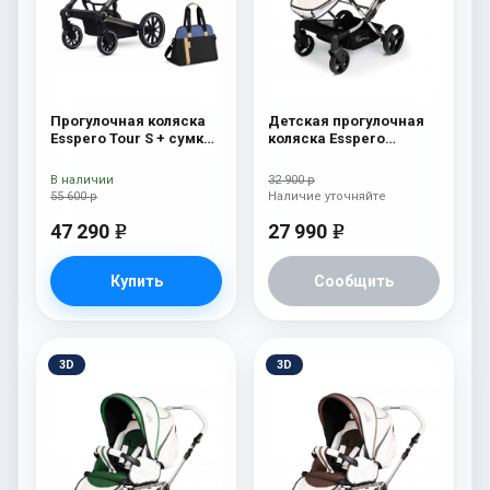
Прогулочная коляска
Детская прогулочная
Esspero Tour S + сумка
коляска Esspero
Denim
Reverse Limited Edition
Pink
В наличии
32 900 р
55 600 р
Наличие уточняйте
47 290
27 990
e
e
Купить
Сообщить
3D
3D