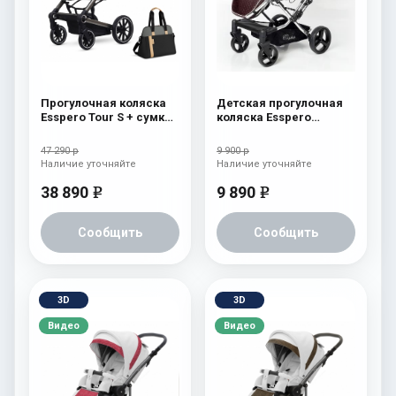
Прогулочная коляска
Детская прогулочная
Esspero Tour S + сумка
коляска Esspero
Nordic
Reverse Latte Chocolat
47 290 р
9 900 р
Наличие уточняйте
Наличие уточняйте
38 890
9 890
e
e
Сообщить
Сообщить
3D
3D
Видео
Видео