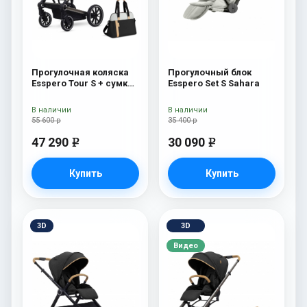
Прогулочная коляска
Прогулочный блок
Esspero Tour S + сумка
Esspero Set S Sahara
Sahara
В наличии
В наличии
55 600 р
35 400 р
47 290
30 090
e
e
Купить
Купить
3D
3D
Видео