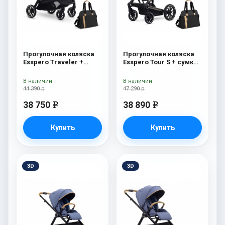
Прогулочная коляска
Прогулочная коляска
Esspero Traveler +
Esspero Tour S + сумка
сумка Onyx
Onyx
В наличии
В наличии
44 390 р
47 290 р
38 750
38 890
e
e
Купить
Купить
3D
3D