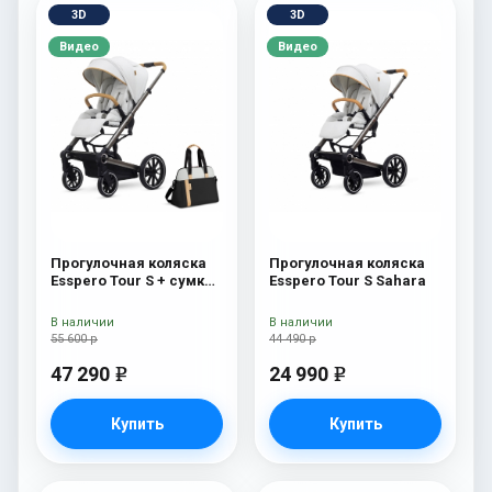
3D
3D
Видео
Видео
Прогулочная коляска
Прогулочная коляска
Esspero Tour S + сумка
Esspero Tour S Sahara
Sahara
В наличии
В наличии
55 600 р
44 490 р
47 290
24 990
e
e
Купить
Купить