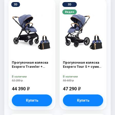
3D
3D
Видео
Прогулочная коляска
Прогулочная коляска
Esspero Traveler +
Esspero Tour S + сумка
сумка Denim
Denim
В наличии
В наличии
52 200 р
55 600 р
44 390
47 290
e
e
Купить
Купить