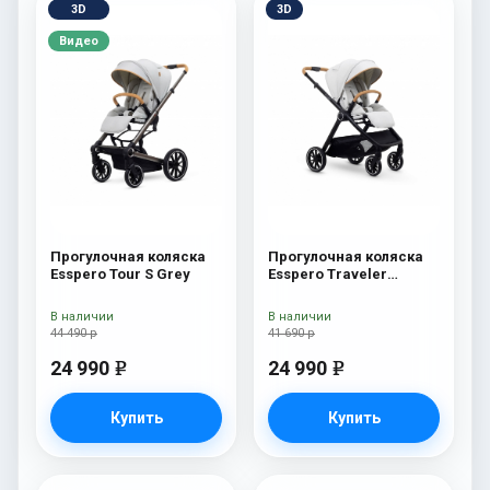
3D
3D
Видео
Прогулочная коляска
Прогулочная коляска
Esspero Tour S Grey
Esspero Traveler
Sahara
В наличии
В наличии
44 490 р
41 690 р
24 990
24 990
e
e
Купить
Купить