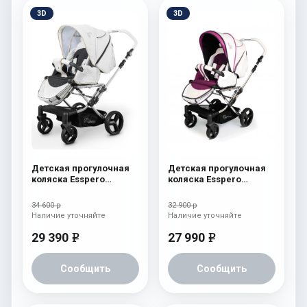
3D
3D
Детская прогулочная
Детская прогулочная
коляска Esspero
коляска Esspero
Reverse Latte Milk
Reverse Limited Edition
Pink
34 600 р
32 900 р
Наличие уточняйте
Наличие уточняйте
29 390
27 990
e
e
Сообщить
Сообщить