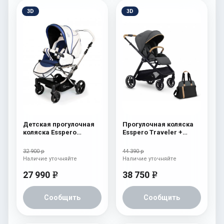
3D
3D
Детская прогулочная
Прогулочная коляска
коляска Esspero
Esspero Traveler +
Reverse Limited Edition
сумка Nordic
Ocean
32 900 р
44 390 р
Наличие уточняйте
Наличие уточняйте
27 990
38 750
e
e
Сообщить
Сообщить