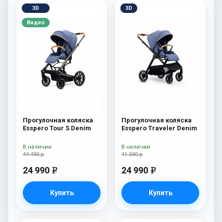
3D
3D
Видео
Прогулочная коляска
Прогулочная коляска
Esspero Tour S Denim
Esspero Traveler Denim
В наличии
В наличии
44 490 р
41 590 р
24 990
24 990
e
e
Купить
Купить