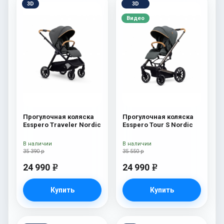
3D
3D
Видео
Прогулочная коляска
Прогулочная коляска
Esspero Traveler Nordic
Esspero Tour S Nordic
В наличии
В наличии
35 390 р
35 550 р
24 990
24 990
e
e
Купить
Купить