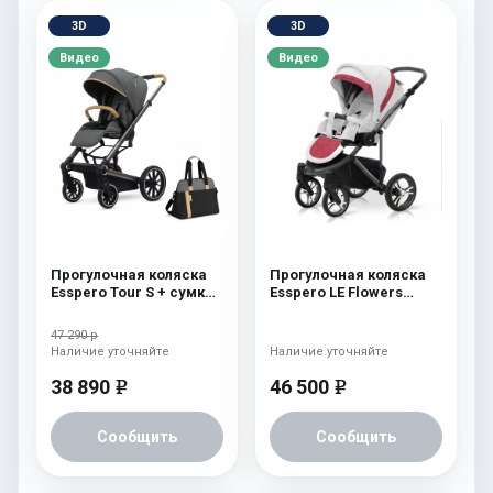
3D
3D
Видео
Видео
Прогулочная коляска
Прогулочная коляска
Esspero Tour S + сумка
Esspero LE Flowers
Nordic
(шасси Graphite) Rose
47 290 р
Наличие уточняйте
Наличие уточняйте
38 890
46 500
e
e
Сообщить
Сообщить