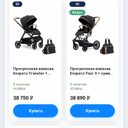
3D
3D
Видео
Прогулочная коляска
Прогулочная коляска
Esspero Traveler +
Esspero Tour S + сумка
сумка Onyx
Onyx
В наличии
В наличии
44 390 р
47 290 р
38 750
38 890
e
e
Купить
Купить