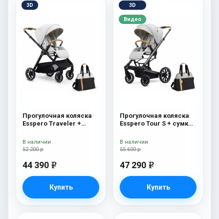
3D
3D
Видео
Прогулочная коляска
Прогулочная коляска
Esspero Traveler +
Esspero Tour S + сумка
сумка Sahara
Grey
В наличии
В наличии
52 200 р
55 600 р
44 390
47 290
e
e
Купить
Купить