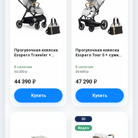
Прогулочная коляска
Прогулочная коляска
Esspero Traveler +
Esspero Tour S + сумка
сумка Grey
Sahara
В наличии
В наличии
52 200 р
55 600 р
44 390
47 290
e
e
Купить
Купить
3D
Видео