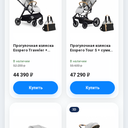
Прогулочная коляска
Прогулочная коляска
Esspero Traveler +
Esspero Tour S + сумка
сумка Sahara
Grey
В наличии
В наличии
52 200 р
55 600 р
44 390
47 290
e
e
Купить
Купить
3D