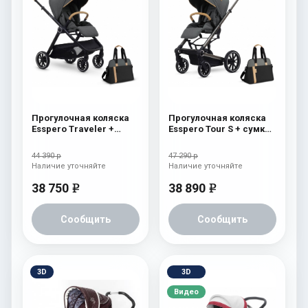
Прогулочная коляска
Прогулочная коляска
Esspero Traveler +
Esspero Tour S + сумка
сумка Nordic
Nordic
44 390 р
47 290 р
Наличие уточняйте
Наличие уточняйте
38 750
38 890
e
e
Сообщить
Сообщить
3D
3D
Видео