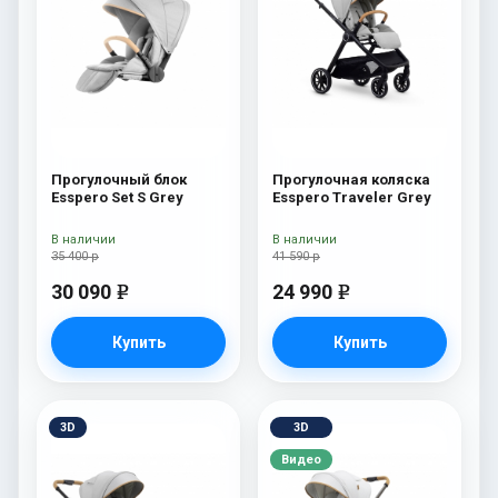
Прогулочный блок
Прогулочная коляска
Esspero Set S Grey
Esspero Traveler Grey
В наличии
В наличии
35 400 р
41 590 р
30 090
24 990
e
e
Купить
Купить
3D
3D
Видео