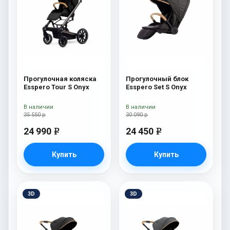
Прогулочная коляска
Прогулочный блок
Esspero Tour S Onyx
Esspero Set S Onyx
В наличии
В наличии
35 550 р
30 090 р
24 990
24 450
e
e
Купить
Купить
3D
3D