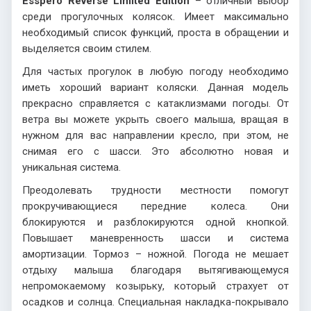
Esspero Reverse Limited Edition
– отличный выбор
среди прогулочных колясок. Имеет максимально
необходимый список функций, проста в обращении и
выделяется своим стилем.
Для частых прогулок в любую погоду необходимо
иметь хороший вариант коляски. Данная модель
прекрасно справляется с катаклизмами погоды. От
ветра вы можете укрыть своего малыша, вращая в
нужном для вас направлении кресло, при этом, не
снимая его с шасси. Это абсолютно новая и
уникальная система.
Преодолевать трудности местности помогут
прокручивающиеся передние колеса. Они
блокируются и разблокируются одной кнопкой.
Повышает маневренность шасси и система
амортизации. Тормоз – ножной. Погода не мешает
отдыху малыша благодаря вытягивающемуся
непромокаемому козырьку, который страхует от
осадков и солнца. Специальная накладка-покрывало