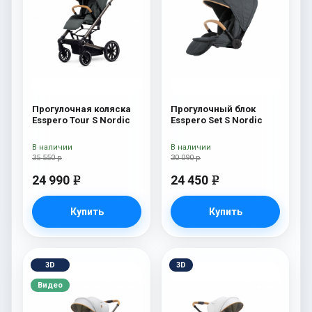
Прогулочная коляска
Прогулочный блок
Esspero Tour S Nordic
Esspero Set S Nordic
В наличии
В наличии
35 550 р
30 090 р
24 990
24 450
e
e
Купить
Купить
3D
3D
Видео