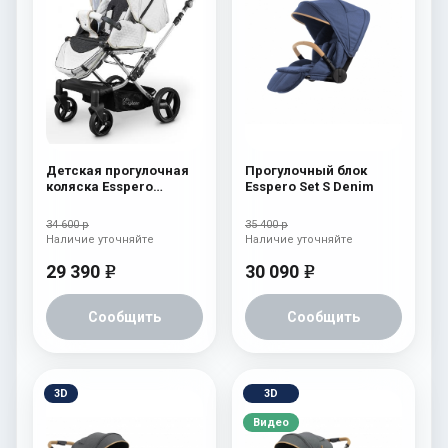
Детская прогулочная
Прогулочный блок
коляска Esspero
Esspero Set S Denim
Reverse Latte Milk
34 600 р
35 400 р
Наличие уточняйте
Наличие уточняйте
29 390
30 090
e
e
Сообщить
Сообщить
3D
3D
Видео