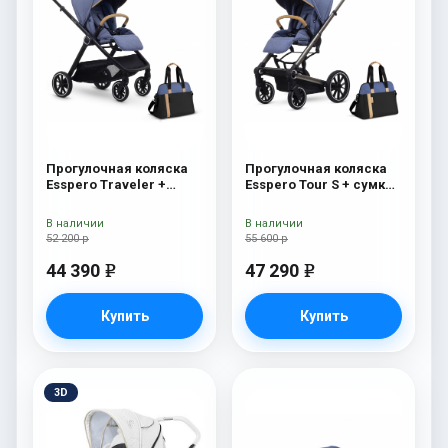
Прогулочная коляска
Прогулочная коляска
Esspero Traveler +
Esspero Tour S + сумка
сумка Denim
Denim
В наличии
В наличии
52 200 р
55 600 р
44 390
47 290
e
e
Купить
Купить
3D