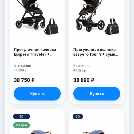
Прогулочная коляска
Прогулочная коляска
Esspero Traveler +
Esspero Tour S + сумка
сумка Onyx
Onyx
В наличии
В наличии
44 390 р
47 290 р
38 750
38 890
e
e
Купить
Купить
3D
3D
Видео