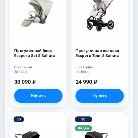
Прогулочный блок
Прогулочная коляска
Esspero Set S Sahara
Esspero Tour S Sahara
В наличии
В наличии
35 400 р
44 490 р
30 090
24 990
e
e
Купить
Купить
3D
3D
Видео