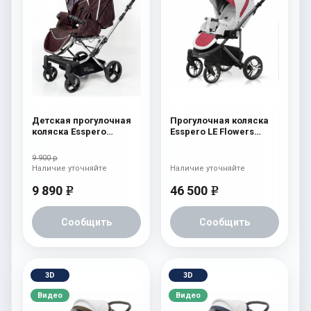
Детская прогулочная
Прогулочная коляска
коляска Esspero
Esspero LE Flowers
Reverse Latte Chocolat
(шасси Graphite) Rose
9 900 р
Наличие уточняйте
Наличие уточняйте
9 890
46 500
e
e
Сообщить
Сообщить
3D
3D
Видео
Видео