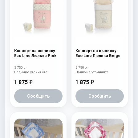
Конверт на выписку
Конверт на выписку
Eco Line Люлька Pink
Eco Line Люлька Beige
3 750 р
3 750 р
Наличие уточняйте
Наличие уточняйте
1 875
1 875
e
e
Сообщить
Сообщить