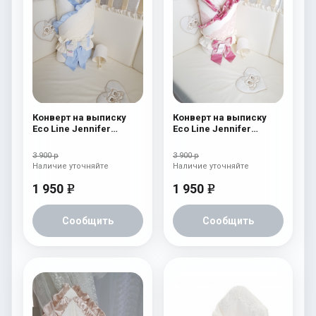
Конверт на выписку
Конверт на выписку
Eco Line Jennifer
Eco Line Jennifer
Голубой
Розовый
3 900 р
3 900 р
Наличие уточняйте
Наличие уточняйте
1 950
1 950
e
e
Сообщить
Сообщить