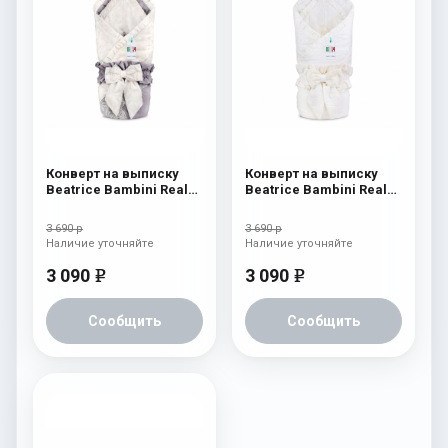
Конверт на выписку
Конверт на выписку
Beatrice Bambini Reale
Beatrice Bambini Reale
Dark/Beige
Cream
3 690 р
3 690 р
Наличие уточняйте
Наличие уточняйте
3 090
3 090
e
e
Сообщить
Сообщить