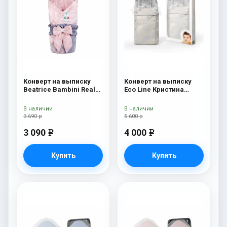
Конверт на выписку
Конверт на выписку
Beatrice Bambini Reale
Eco Line Кристина
Rossa/Grey
Кристина Дарк
В наличии
В наличии
3 690 р
5 600 р
3 090
4 000
e
e
Купить
Купить