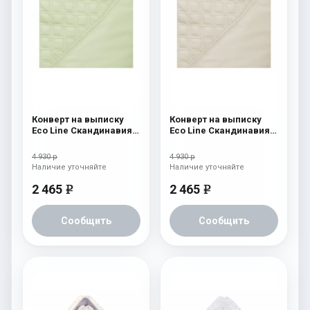
Конверт на выписку
Конверт на выписку
Eco Line Скандинавия
Eco Line Скандинавия
Люкс Ромб Зеленый
Люкс Ромб Бежевый
4 930 р
4 930 р
Наличие уточняйте
Наличие уточняйте
2 465
2 465
e
e
Сообщить
Сообщить