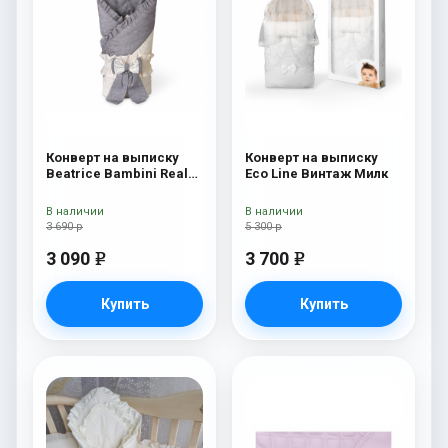
Конверт на выписку
Конверт на выписку
Beatrice Bambini Reale
Eco Line Винтаж Милк
Dark
В наличии
В наличии
3 690 р
5 300 р
3 090
3 700
e
e
Купить
Купить