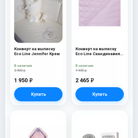
Конверт на выписку
Конверт на выписку
Eco Line Jennifer Крем
Eco Line Скандинавия
Люкс Ромб Розовый
В наличии
В наличии
3 900 р
4 930 р
1 950
2 465
e
e
Купить
Купить