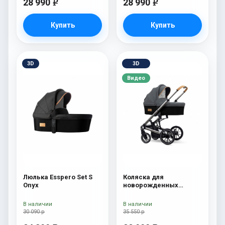
28 990
28 990
e
e
Купить
Купить
3D
3D
Видео
Люлька Esspero Set S
Коляска для
Onyx
новорожденных
Esspero Tour S Nordic
В наличии
В наличии
30 090 р
35 550 р