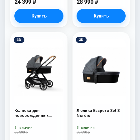
24 399
28 990
e
e
Купить
Купить
3D
3D
Коляска для
Люлька Esspero Set S
новорожденных
Nordic
Esspero Traveler Nordic
В наличии
В наличии
35 390 р
30 090 р