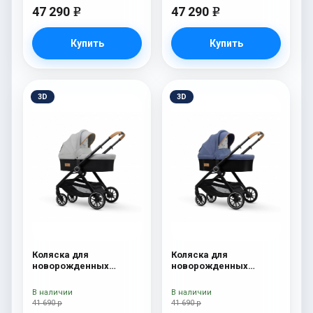
47 290
47 290
e
e
Купить
Купить
3D
3D
Коляска для
Коляска для
новорожденных
новорожденных
Esspero Traveler Grey
Esspero Traveler Denim
В наличии
В наличии
41 690 р
41 690 р