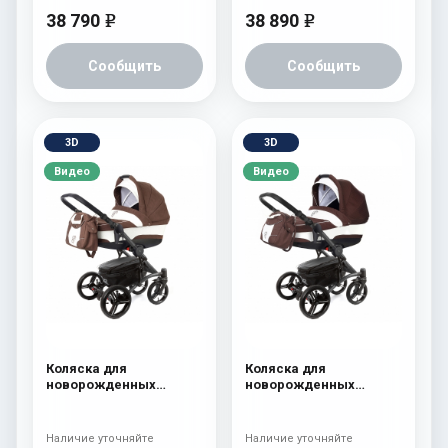
38 790
38 890
e
e
Сообщить
Сообщить
3D
3D
Видео
Видео
Коляска для
Коляска для
новорожденных
новорожденных
Esspero Tour (шасси
Esspero Tour (шасси
Graphite) Chek
Graphite) Chocco
Наличие уточняйте
Наличие уточняйте