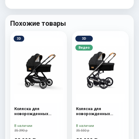
Похожие товары
3D
3D
Видео
Коляска для
Коляска для
новорожденных
новорожденных
Esspero Traveler Onyx
Esspero Tour S Onyx
В наличии
В наличии
35 390 р
35 550 р