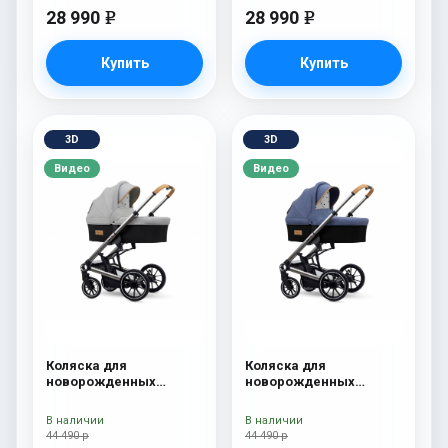
28 990
28 990
e
e
Купить
Купить
3D
3D
Видео
Видео
Коляска для
Коляска для
новорожденных
новорожденных
Esspero Tour S Grey
Esspero Tour S Denim
В наличии
В наличии
44 490 р
44 490 р