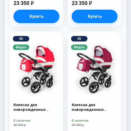
23 350
23 350
e
e
Купить
Купить
3D
3D
Видео
Видео
Коляска для
Коляска для
новорожденных
новорожденных
Esspero I-Nova (шасси
Esspero I-Nova (шасси
White) Red Lux
White) Borduex
В наличии
В наличии
30 990 р
30 990 р