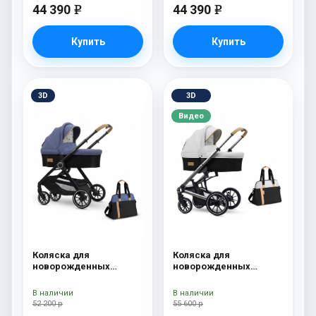
44 390
44 390
e
e
Купить
Купить
3D
3D
Видео
Коляска для
Коляска для
новорожденных
новорожденных
Esspero Traveler +
Esspero Tour S + сумка
сумка Denim
Sahara
В наличии
В наличии
52 200 р
55 600 р