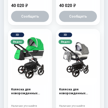
40 020
40 020
e
e
Сообщить
Сообщить
3D
3D
Видео
Видео
Коляска для
Коляска для
новорожденных
новорожденных
Esspero Tour Alu
Esspero Tour (шасси
(шасси Graphite) Green
Graphite) Denim
Наличие уточняйте
Наличие уточняйте