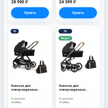
28 990
24 399
e
e
Купить
Купить
3D
3D
Видео
Коляска для
Коляска для
новорожденных
новорожденных
Esspero Traveler +
Esspero Tour S + сумка
сумка Onyx
Onyx
В наличии
В наличии
44 390 р
47 290 р