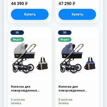
44 390
47 290
e
e
Купить
Купить
3D
3D
Видео
Видео
Коляска для
Коляска для
новорожденных
новорожденных
Esspero Tour S + сумка
Esspero Tour S + сумка
Grey
Denim
В наличии
В наличии
55 600 р
55 600 р