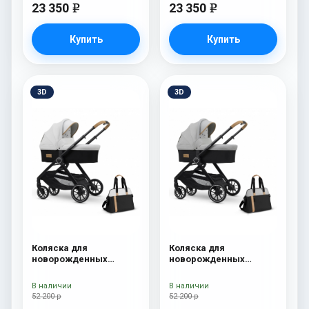
23 350
23 350
e
e
Купить
Купить
3D
3D
Коляска для
Коляска для
новорожденных
новорожденных
Esspero Traveler +
Esspero Traveler +
сумка Sahara
сумка Grey
В наличии
В наличии
52 200 р
52 200 р