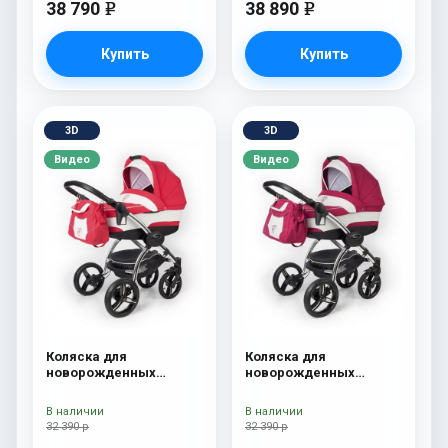
38 790
38 890
e
e
Купить
Купить
3D
3D
Видео
Видео
Коляска для
Коляска для
новорожденных
новорожденных
Esspero I-Nova (шасси
Esspero I-Nova (шасси
Chrome) Red Lux
Chrome) Borduex
В наличии
В наличии
32 390 р
32 390 р