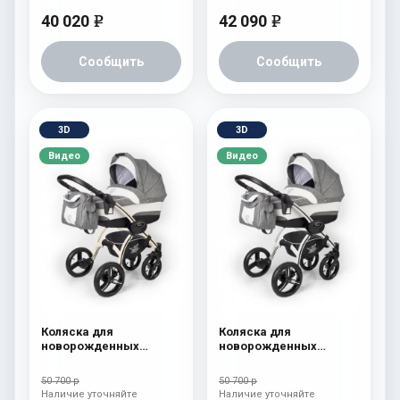
40 020
42 090
e
e
Сообщить
Сообщить
3D
3D
Видео
Видео
Коляска для
Коляска для
новорожденных
новорожденных
Esspero I-Nova (шасси
Esspero I-Nova (шасси
Beige) Denim
White) Denim
50 700 р
50 700 р
Наличие уточняйте
Наличие уточняйте