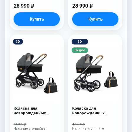
28 990
28 990
e
e
Купить
Купить
3D
3D
Видео
Коляска для
Коляска для
новорожденных
новорожденных
Esspero Traveler +
Esspero Tour S + сумка
сумка Nordic
Nordic
44 390 р
47 290 р
Наличие уточняйте
Наличие уточняйте