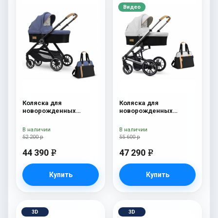
Видео
Коляска для
Коляска для
новорожденных
новорожденных
Esspero Traveler +
Esspero Tour S + сумка
сумка Denim
Sahara
В наличии
В наличии
52 200 р
55 600 р
44 390
47 290
e
e
Купить
Купить
3D
3D