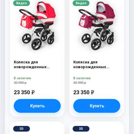
Видео
Видео
Коляска для
Коляска для
новорожденных
новорожденных
Esspero I-Nova (шасси
Esspero I-Nova (шасси
White) Red Lux
White) Borduex
В наличии
В наличии
30 990 р
30 990 р
23 350
23 350
e
e
Купить
Купить
3D
3D