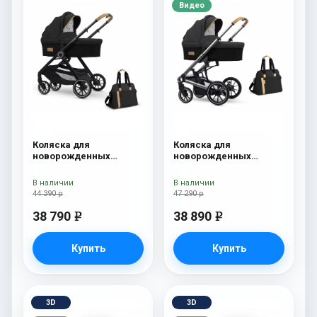
Видео
Коляска для
Коляска для
новорожденных
новорожденных
Esspero Traveler +
Esspero Tour S + сумка
сумка Onyx
Onyx
В наличии
В наличии
44 390 р
47 290 р
38 790
38 890
e
e
Купить
Купить
3D
3D