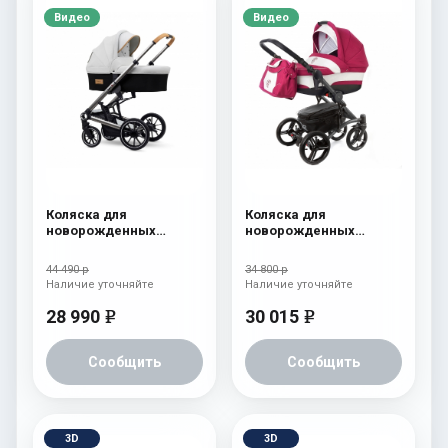
Видео
Видео
Коляска для
Коляска для
новорожденных
новорожденных
Esspero Tour S Sahara
Esspero Tour (шасси
Graphite) Borduex
44 490 р
34 800 р
Наличие уточняйте
Наличие уточняйте
28 990
30 015
e
e
Сообщить
Сообщить
3D
3D