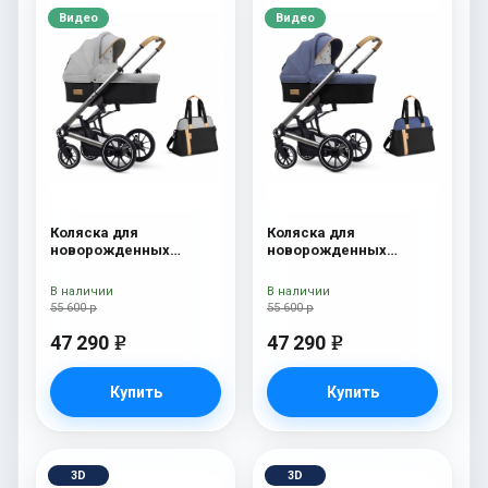
Видео
Видео
Коляска для
Коляска для
новорожденных
новорожденных
Esspero Tour S + сумка
Esspero Tour S + сумка
Grey
Denim
В наличии
В наличии
55 600 р
55 600 р
47 290
47 290
e
e
Купить
Купить
3D
3D