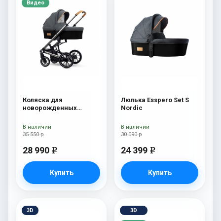
Видео
Коляска для
Люлька Esspero Set S
новорожденных
Nordic
Esspero Tour S Nordic
В наличии
В наличии
35 550 р
30 090 р
28 990
24 399
e
e
Купить
Купить
3D
3D