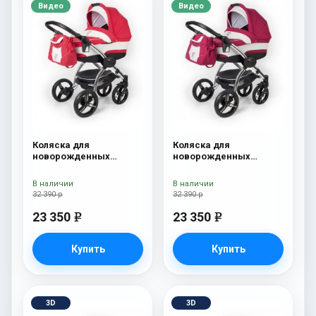
Видео
Видео
Коляска для
Коляска для
новорожденных
новорожденных
Esspero I-Nova (шасси
Esspero I-Nova (шасси
Chrome) Red Lux
Chrome) Borduex
В наличии
В наличии
32 390 р
32 390 р
23 350
23 350
e
e
Купить
Купить
3D
3D