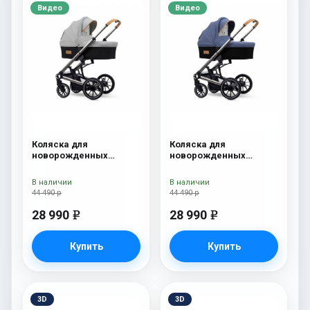
Видео
Видео
Коляска для
Коляска для
новорожденных
новорожденных
Esspero Tour S Grey
Esspero Tour S Denim
В наличии
В наличии
44 490 р
44 490 р
28 990
28 990
e
e
Купить
Купить
3D
3D