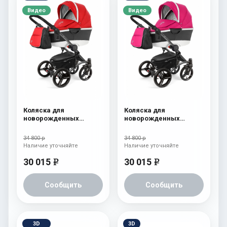
Видео
Видео
Коляска для
Коляска для
новорожденных
новорожденных
Esspero Tour Alu
Esspero Tour Alu
(шасси Graphite) Red
(шасси Graphite)
34 800 р
34 800 р
Camellia
Наличие уточняйте
Наличие уточняйте
30 015
30 015
e
e
Сообщить
Сообщить
3D
3D