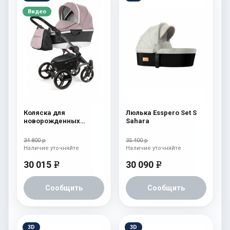
Видео
Коляска для
Люлька Esspero Set S
новорожденных
Sahara
Esspero Tour Alu
(шасси Graphite) Beige
34 800 р
35 400 р
Наличие уточняйте
Наличие уточняйте
30 015
30 090
e
e
Сообщить
Сообщить
3D
3D