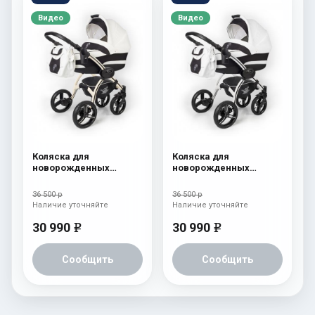
Видео
Видео
Коляска для
Коляска для
новорожденных
новорожденных
Esspero I-Nova (шасси
Esspero I-Nova (шасси
Beige) White
White) White
36 500 р
36 500 р
Наличие уточняйте
Наличие уточняйте
30 990
30 990
e
e
Сообщить
Сообщить