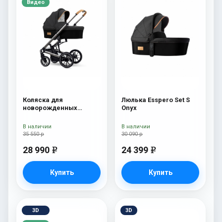
Видео
Коляска для
Люлька Esspero Set S
новорожденных
Onyx
Esspero Tour S Onyx
В наличии
В наличии
35 550 р
30 090 р
28 990
24 399
e
e
Купить
Купить
3D
3D