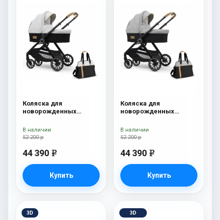
Коляска для
Коляска для
новорожденных
новорожденных
Esspero Traveler +
Esspero Traveler +
сумка Sahara
сумка Grey
В наличии
В наличии
52 200 р
52 200 р
44 390
44 390
e
e
Купить
Купить
3D
3D