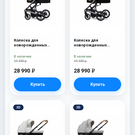
Коляска для
Коляска для
новорожденных
новорожденных
Esspero Tour S Grey
Esspero Tour S Denim
В наличии
В наличии
44 490 р
44 490 р
28 990
28 990
e
e
Купить
Купить
3D
3D