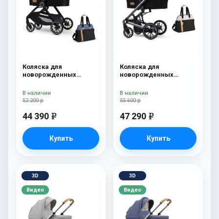
Коляска для
Коляска для
новорожденных
новорожденных
Esspero Traveler +
Esspero Tour S + сумка
сумка Denim
Sahara
В наличии
В наличии
52 200 р
55 600 р
44 390
47 290
e
e
Купить
Купить
3D
3D
Видео
Видео