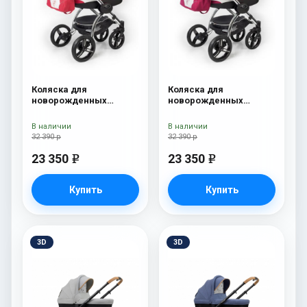
Коляска для
Коляска для
новорожденных
новорожденных
Esspero I-Nova (шасси
Esspero I-Nova (шасси
Chrome) Red Lux
Chrome) Borduex
В наличии
В наличии
32 390 р
32 390 р
23 350
23 350
e
e
Купить
Купить
3D
3D