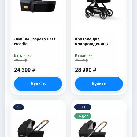
Люлька Esspero Set S
Коляска для
Nordic
новорожденных
Esspero Traveler Nordic
В наличии
В наличии
30 090 р
35 390 р
24 399
28 990
e
e
Купить
Купить
3D
3D
Видео