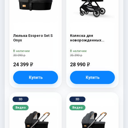
Люлька Esspero Set S
Коляска для
Onyx
новорожденных
Esspero Traveler Onyx
В наличии
В наличии
30 090 р
35 390 р
24 399
28 990
e
e
Купить
Купить
3D
3D
Видео
Видео