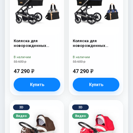
Коляска для
Коляска для
новорожденных
новорожденных
Esspero Tour S + сумка
Esspero Tour S + сумка
Grey
Denim
В наличии
В наличии
55 600 р
55 600 р
47 290
47 290
e
e
Купить
Купить
3D
3D
Видео
Видео