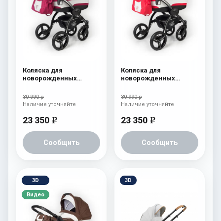
Коляска для
Коляска для
новорожденных
новорожденных
Esspero I-Nova (шасси
Esspero I-Nova (шасси
Black) Borduex
Black) Red Lux
30 990 р
30 990 р
Наличие уточняйте
Наличие уточняйте
23 350
23 350
e
e
Сообщить
Сообщить
3D
3D
Видео