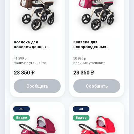
Коляска для
Коляска для
новорожденных
новорожденных
Esspero I-Nova (шасси
Esspero I-Nova (шасси
Beige) Chek
Beige) Borduex
41 290 р
30 990 р
Наличие уточняйте
Наличие уточняйте
23 350
23 350
e
e
Сообщить
Сообщить
3D
3D
Видео
Видео