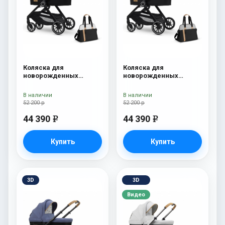
Коляска для
Коляска для
новорожденных
новорожденных
Esspero Traveler +
Esspero Traveler +
сумка Sahara
сумка Grey
В наличии
В наличии
52 200 р
52 200 р
44 390
44 390
e
e
Купить
Купить
3D
3D
Видео