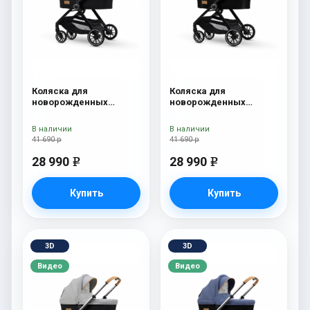
Коляска для
Коляска для
новорожденных
новорожденных
Esspero Traveler Grey
Esspero Traveler Denim
В наличии
В наличии
41 690 р
41 690 р
28 990
28 990
e
e
Купить
Купить
3D
3D
Видео
Видео