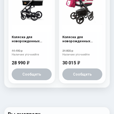
Коляска для
Коляска для
новорожденных
новорожденных
Esspero Tour S Sahara
Esspero Tour (шасси
Graphite) Borduex
44 490 р
34 800 р
Наличие уточняйте
Наличие уточняйте
28 990
30 015
e
e
Сообщить
Сообщить