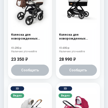
Коляска для
Коляска для
новорожденных
новорожденных
Esspero I-Nova (шасси
Esspero Traveler
Black) Chek
Sahara
41 290 р
41 690 р
Наличие уточняйте
Наличие уточняйте
23 350
28 990
e
e
Сообщить
Сообщить
3D
3D
Видео
Видео