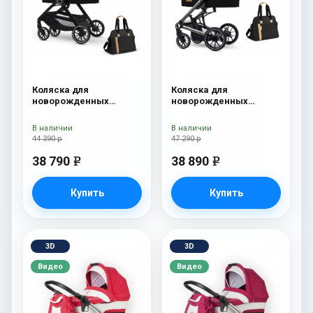
Коляска для
Коляска для
новорожденных
новорожденных
Esspero Traveler +
Esspero Tour S + сумка
сумка Onyx
Onyx
В наличии
В наличии
44 390 р
47 290 р
38 790
38 890
e
e
Купить
Купить
3D
3D
Видео
Видео