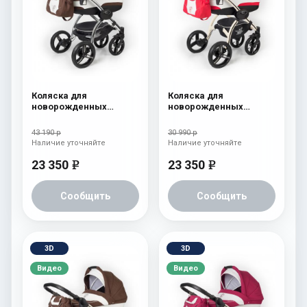
Коляска для
Коляска для
новорожденных
новорожденных
Esspero I-Nova (шасси
Esspero I-Nova (шасси
Chrome) Chek
Beige) Red Lux
43 190 р
30 990 р
Наличие уточняйте
Наличие уточняйте
23 350
23 350
e
e
Сообщить
Сообщить
3D
3D
Видео
Видео