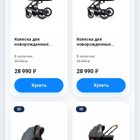
Коляска для
Коляска для
новорожденных
новорожденных
Esspero Tour S Onyx
Esspero Tour S Nordic
В наличии
В наличии
35 550 р
35 550 р
28 990
28 990
e
e
Купить
Купить
3D
3D