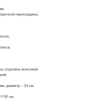
ав;
перечной перекладины;
ресло;
олеса;
ты отделана экокожей;
ией;
и, диаметр – 24 см;
1*30 см;