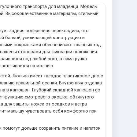
огулочного транспорта для младенца. Модель
ей. Высококачественные материалы, стильный
ует задняя поперечная перекладина, что
ой балкой, усиливающей конструкцию и
ковыми покрышками обеспечивают плавных ход
оснащены стопорами для фиксации положения.
раивается под любой рост, а сама ручка
застегивается на молнию.
остой. Люлька имеет твердое пластиковое дно с
ванию правильной осанки. Внутренняя отделка
вана в капюшон. Глубокий складной капюшон со
ет функцию смотрового окошка, обтянутого
а для защиты ножек от осадков и ветра
олит малышу чувствовать себя комфортно при
и помогут дольше сохранить питание и напиток