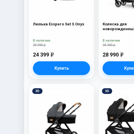
Люлька Esspero Set S Onyx
Коляска для
новорожденных
Traveler Onyx
В наличии
В наличии
30 090 р
35 390 р
24 399
28 990
e
e
Купить
Купи
3D
3D