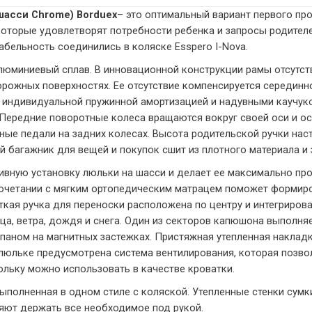
шасси Chrome) Borduex
– это оптимальный вариант первого пр
оторые удовлетворят потребности ребенка и запросы родител
абельность соединились в коляске Esspero I-Nova.
люминиевый сплав. В инновационной конструкции рамы отсутств
рожных поверхностях. Ее отсутствие компенсируется серединн
 индивидуальной пружинной амортизацией и надувными каучу
. Передние поворотные колеса вращаются вокруг своей оси и 
ые педали на задних колесах. Высота родительской ручки наст
 багажник для вещей и покупок сшит из плотного материала и 
сивную установку люльки на шасси и делает ее максимально пр
сочетании с мягким ортопедическим матрацем поможет формиро
ткая ручка для переноски расположена по центру и интегриро
а, ветра, дождя и снега. Один из секторов капюшона выполня
паном на магнитных застежках. Пристяжная утепленная накладк
 люльке предусмотрена система вентилирования, которая позв
ьку можно использовать в качестве кроватки.
ыполненная в одном стиле с коляской. Утепленные стенки сумк
яют держать все необходимое под рукой.