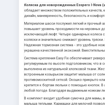
Коляска для новорожденных Esspero I-Nova (
обладает множеством положительных качеств, к
дизайн, маневренность, безопасность и комфорт
Материалом шасси послужил легкий и прочный а
повышает уровень проходимости на неровных до
исключающей люфт. Четыре одинарных колеса с
коляски и значительно снижают уровень тряски
Надежная тормозная система - это удобные ножн
украшена качественной экокожей. Вместительный
Система крепления Easy Fix обеспечивает ревер
регулируемым по высоте подголовником, что в 
выполнена из натуральной хлопковой ткани. Жес
встроенным козырьком защитит малыша от солнц
противомоскитной сеткой. Окошко прикрыто кла
крепится к бортам люльки с помощью кнопок. В
любой погоде. Благодаря выдвижным ножкам люл
В комплект входит удобная сумочка для мамы, в
малыша теплыми. Кармашки для мелочей позвол