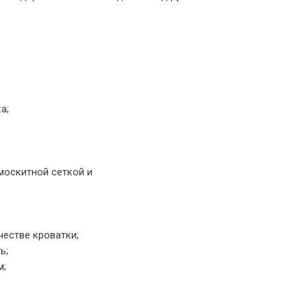
а;
москитной сеткой и
естве кроватки;
ь;
м;