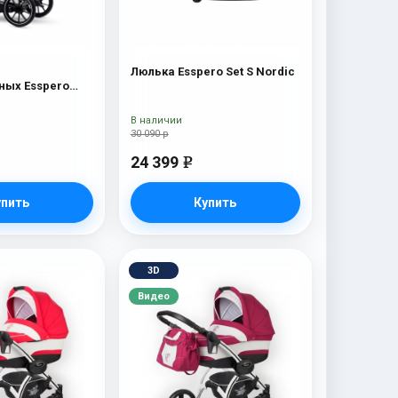
Люлька Esspero Set S Nordic
ых Esspero
c
В наличии
30 090 р
24 399
e
упить
Купить
3D
Видео