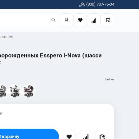
8 (800) 707-76-34
orduex
ворожденных Esspero I-Nova (шасси
x
Borduex
 ₽
В корзину