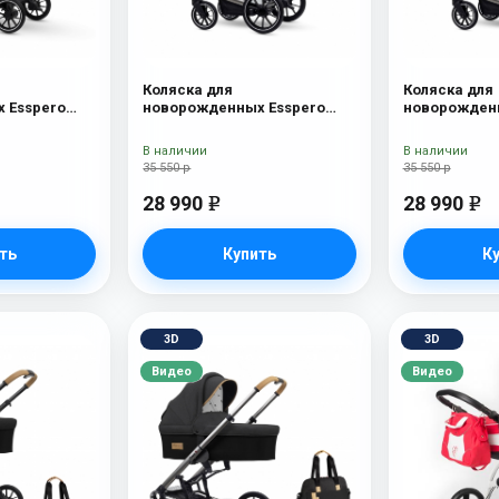
Коляска для
Коляска для
 Esspero
новорожденных Esspero
новорожденн
Tour S Onyx
Tour S Nordi
В наличии
В наличии
35 550 р
35 550 р
28 990
28 990
e
e
ть
Купить
К
3D
3D
Видео
Видео