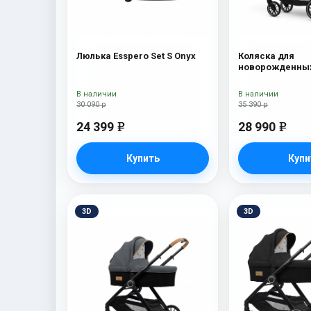
Люлька Esspero Set S Onyx
Коляска для
новорожденных
Traveler Onyx
В наличии
В наличии
30 090 р
35 390 р
24 399
28 990
e
e
Купить
Купи
3D
3D