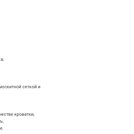
а;
москитной сеткой и
естве кроватки;
ь;
м;