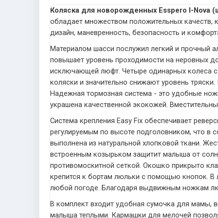
Коляска для новорожденных Esspero I-Nova (
обладает множеством положительных качеств, к
дизайн, маневренность, безопасность и комфорт
Материалом шасси послужил легкий и прочный а
повышает уровень проходимости на неровных до
исключающей люфт. Четыре одинарных колеса с
коляски и значительно снижают уровень тряски
Надежная тормозная система - это удобные ножн
украшена качественной экокожей. Вместительный
Система крепления Easy Fix обеспечивает ревер
регулируемым по высоте подголовником, что в 
выполнена из натуральной хлопковой ткани. Жес
встроенным козырьком защитит малыша от солнц
противомоскитной сеткой. Окошко прикрыто кла
крепится к бортам люльки с помощью кнопок. В
любой погоде. Благодаря выдвижным ножкам люл
В комплект входит удобная сумочка для мамы, в
малыша теплыми. Кармашки для мелочей позвол