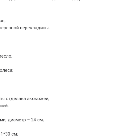
ав;
перечной перекладины;
ресло;
олеса;
ты отделана экокожей;
ией;
и, диаметр – 24 см;
1*30 см;