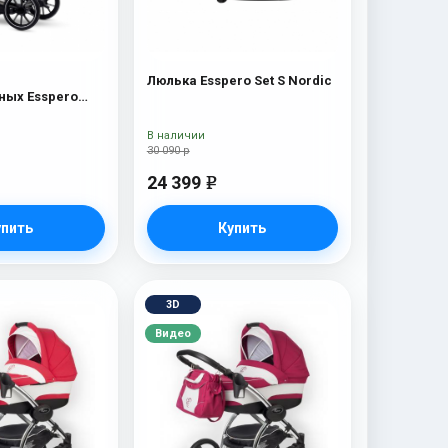
Люлька Esspero Set S Nordic
ых Esspero
c
В наличии
30 090 р
24 399
e
упить
Купить
3D
Видео