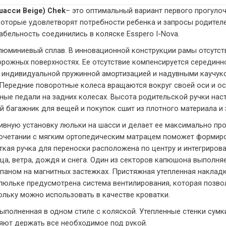
шасси Beige) Chek
– это оптимальный вариант первого прогуло
оторые удовлетворят потребности ребенка и запросы родител
абельность соединились в коляске Esspero I-Nova.
люминиевый сплав. В инновационной конструкции рамы отсутств
рожных поверхностях. Ее отсутствие компенсируется серединн
 индивидуальной пружинной амортизацией и надувными каучу
. Передние поворотные колеса вращаются вокруг своей оси и 
ые педали на задних колесах. Высота родительской ручки наст
 багажник для вещей и покупок сшит из плотного материала и 
сивную установку люльки на шасси и делает ее максимально пр
сочетании с мягким ортопедическим матрацем поможет формиро
ткая ручка для переноски расположена по центру и интегриро
а, ветра, дождя и снега. Один из секторов капюшона выполня
паном на магнитных застежках. Пристяжная утепленная накладк
 люльке предусмотрена система вентилирования, которая позв
ьку можно использовать в качестве кроватки.
ыполненная в одном стиле с коляской. Утепленные стенки сумк
яют держать все необходимое под рукой.