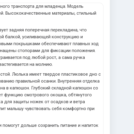
чного транспорта для младенца. Модель
ей. Высококачественные материалы, стильный
ует задняя поперечная перекладина, что
ой балкой, усиливающей конструкцию и
ковыми покрышками обеспечивают плавных ход
оснащены стопорами для фиксации положения.
раивается под любой рост, а сама ручка
застегивается на молнию.
остой. Люлька имеет твердое пластиковое дно с
ванию правильной осанки. Внутренняя отделка
вана в капюшон. Глубокий складной капюшон со
ет функцию смотрового окошка, обтянутого
а для защиты ножек от осадков и ветра
олит малышу чувствовать себя комфортно при
и помогут дольше сохранить питание и напиток