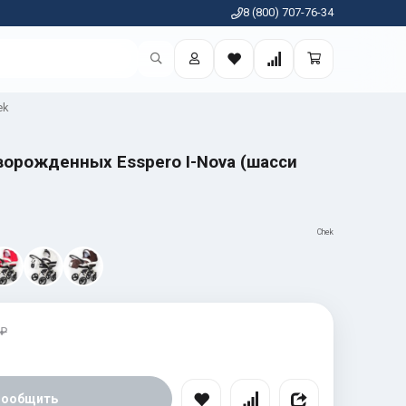
8 (800) 707-76-34
ek
ворожденных Esspero I-Nova (шасси
Chek
 ₽
Сообщить