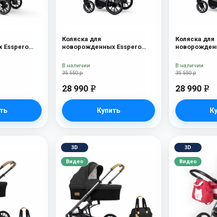
Коляска для
Коляска для
 Esspero
новорожденных Esspero
новорожденн
Tour S Onyx
Tour S Nordi
В наличии
В наличии
35 550 р
35 550 р
28 990
28 990
e
e
ть
Купить
К
3D
3D
Видео
Видео