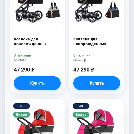
Коляска для
Коляска для
новорожденных
новорожденных
Esspero Tour S + сумка
Esspero Tour S + сумка
Grey
Denim
В наличии
В наличии
55 600 р
55 600 р
47 290
47 290
e
e
Купить
Купить
3D
3D
Видео
Видео