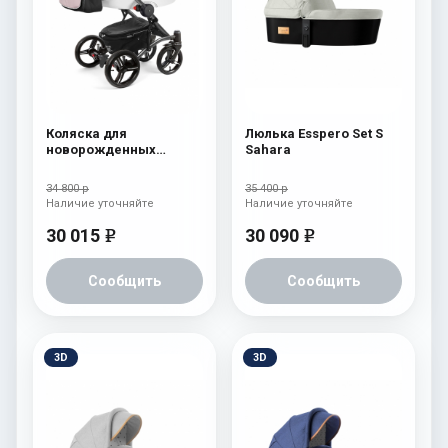
Коляска для
Люлька Esspero Set S
новорожденных
Sahara
Esspero Tour Alu
(шасси Graphite) Beige
34 800 р
35 400 р
Наличие уточняйте
Наличие уточняйте
30 015
30 090
e
e
Сообщить
Сообщить
3D
3D