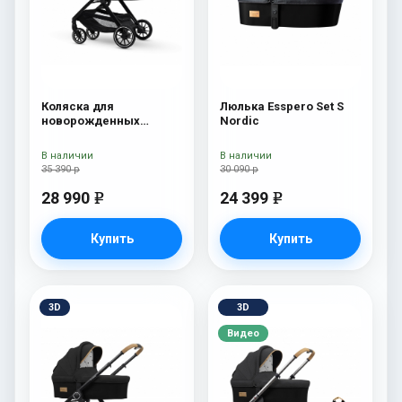
Коляска для
Люлька Esspero Set S
новорожденных
Nordic
Esspero Traveler Nordic
В наличии
В наличии
35 390 р
30 090 р
28 990
24 399
e
e
Купить
Купить
3D
3D
Видео