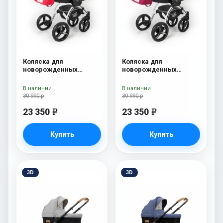
Коляска для
Коляска для
новорожденных
новорожденных
Esspero I-Nova (шасси
Esspero I-Nova (шасси
White) Red Lux
White) Borduex
В наличии
В наличии
30 990 р
30 990 р
23 350
23 350
e
e
Купить
Купить
3D
3D