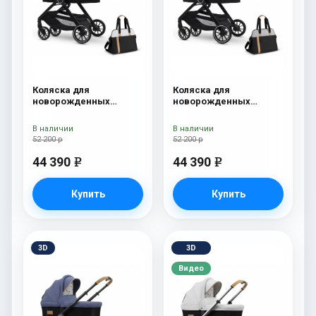
Коляска для
Коляска для
новорожденных
новорожденных
Esspero Traveler +
Esspero Traveler +
сумка Sahara
сумка Grey
В наличии
В наличии
52 200 р
52 200 р
44 390
44 390
e
e
Купить
Купить
3D
3D
Видео