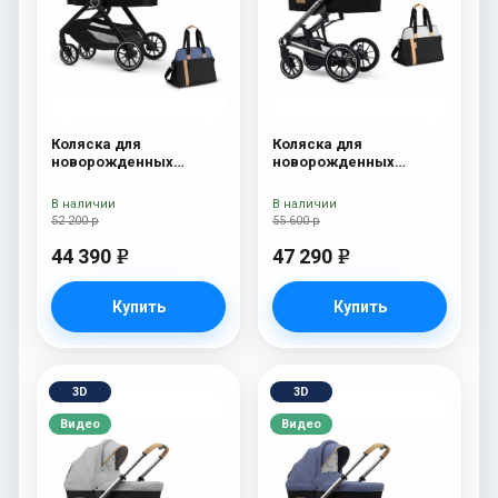
Коляска для
Коляска для
новорожденных
новорожденных
Esspero Traveler +
Esspero Tour S + сумка
сумка Denim
Sahara
В наличии
В наличии
52 200 р
55 600 р
44 390
47 290
e
e
Купить
Купить
3D
3D
Видео
Видео