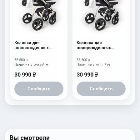
Коляска для
Коляска для
новорожденных
новорожденных
Esspero I-Nova (шасси
Esspero I-Nova (шасси
Beige) White
White) White
36 500 р
36 500 р
Наличие уточняйте
Наличие уточняйте
30 990
30 990
e
e
Сообщить
Сообщить
Вы смотрели