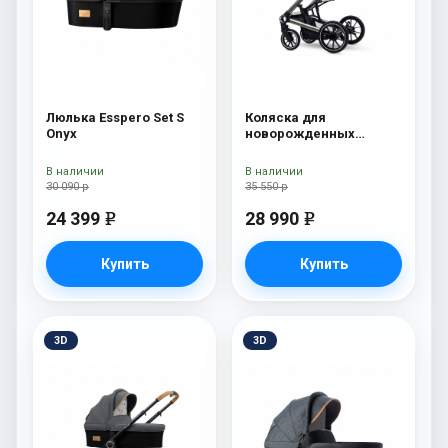
Люлька Esspero Set S
Коляска для
Onyx
новорожденных
Esspero Tour S Nordic
В наличии
В наличии
30 090 р
35 550 р
24 399
28 990
e
e
Купить
Купить
3D
3D