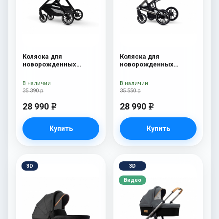
Коляска для
Коляска для
новорожденных
новорожденных
Esspero Traveler Onyx
Esspero Tour S Onyx
В наличии
В наличии
35 390 р
35 550 р
28 990
28 990
e
e
Купить
Купить
3D
3D
Видео