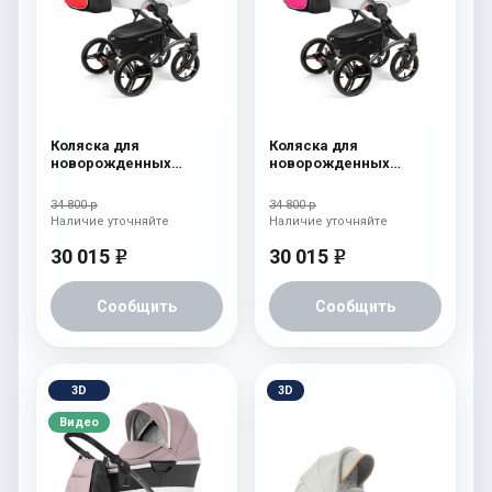
Коляска для
Коляска для
новорожденных
новорожденных
Esspero Tour Alu
Esspero Tour Alu
(шасси Graphite) Red
(шасси Graphite)
34 800 р
34 800 р
Camellia
Наличие уточняйте
Наличие уточняйте
30 015
30 015
e
e
Сообщить
Сообщить
3D
3D
Видео