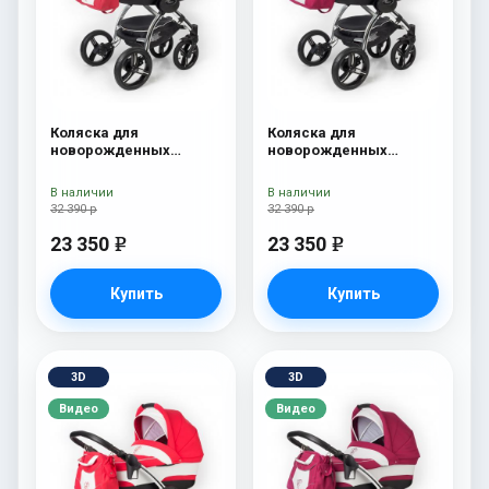
Коляска для
Коляска для
новорожденных
новорожденных
Esspero I-Nova (шасси
Esspero I-Nova (шасси
Chrome) Red Lux
Chrome) Borduex
В наличии
В наличии
32 390 р
32 390 р
23 350
23 350
e
e
Купить
Купить
3D
3D
Видео
Видео