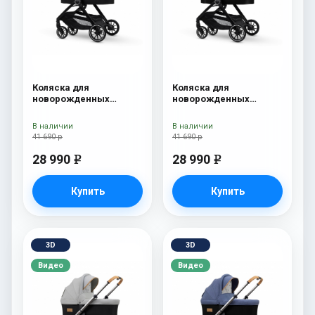
Коляска для
Коляска для
новорожденных
новорожденных
Esspero Traveler Grey
Esspero Traveler Denim
В наличии
В наличии
41 690 р
41 690 р
28 990
28 990
e
e
Купить
Купить
3D
3D
Видео
Видео