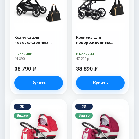
Коляска для
Коляска для
новорожденных
новорожденных
Esspero Traveler +
Esspero Tour S + сумка
сумка Onyx
Onyx
В наличии
В наличии
44 390 р
47 290 р
38 790
38 890
e
e
Купить
Купить
3D
3D
Видео
Видео