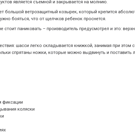
дуктов является съемной и закрывается на молнию.
еет большой ветрозащитный козырек, который крепится абсол
нужно бояться, что от щелчков ребенок проснется.
е стоит паниковать – производитель предусмотрел и это: верх
шествия: шасси легко складывается книжкой, занимая при этом
льки спрятаны ножки, которые можно выдвинуть и поставить л
м фиксации
дывания коляски
ки
иях