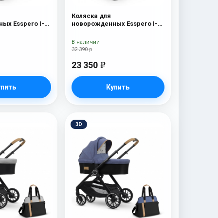
Коляска для
ых Esspero I-
новорожденных Esspero I-
 Chrome) Red
Nova (шасси Chrome)
Borduex
В наличии
32 390 р
23 350
e
упить
Купить
3D