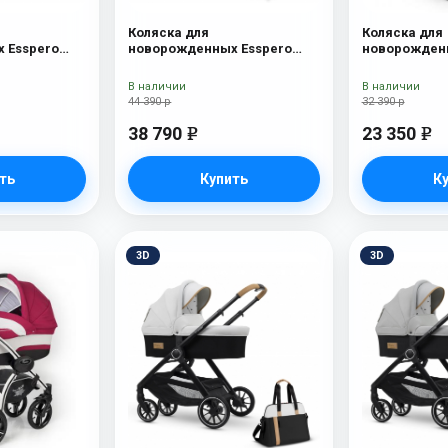
Коляска для
Коляска для
 Esspero
новорожденных Esspero
новорожденн
Onyx
Traveler + сумка Onyx
Nova (шасси
Lux
В наличии
В наличии
44 390 р
32 390 р
38 790
23 350
e
e
ть
Купить
К
3D
3D