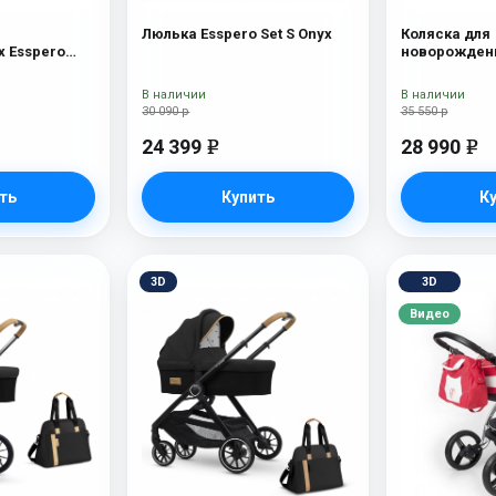
Люлька Esspero Set S Onyx
Коляска для
 Esspero
новорожденн
Tour S Nordi
В наличии
В наличии
30 090 р
35 550 р
24 399
28 990
e
e
ть
Купить
К
3D
3D
Видео