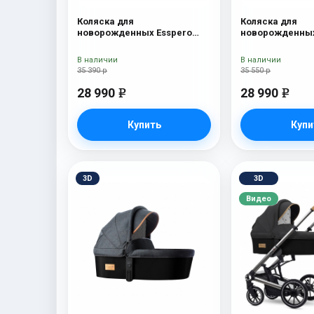
Коляска для
Коляска для
новорожденных Esspero
новорожденных
Traveler Onyx
Tour S Onyx
В наличии
В наличии
35 390 р
35 550 р
28 990
28 990
e
e
Купить
Купи
3D
3D
Видео