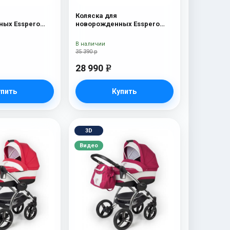
Коляска для
ых Esspero
новорожденных Esspero
c
Traveler Nordic
В наличии
35 390 р
28 990
e
упить
Купить
3D
Видео