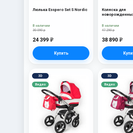
Люлька Esspero Set S Nordic
Коляска для
новорожденных
Tour S + сумка 
В наличии
В наличии
30 090 р
47 290 р
24 399
38 890
e
e
Купить
Купи
3D
3D
Видео
Видео