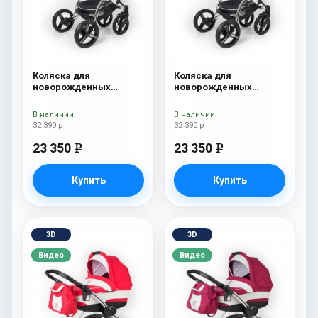
Коляска для
Коляска для
новорожденных
новорожденных
Esspero I-Nova (шасси
Esspero I-Nova (шасси
Chrome) Red Lux
Chrome) Borduex
В наличии
В наличии
32 390 р
32 390 р
23 350
23 350
e
e
Купить
Купить
3D
3D
Видео
Видео