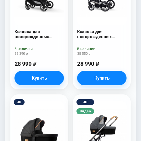
Коляска для
Коляска для
новорожденных
новорожденных
Esspero Traveler Onyx
Esspero Tour S Onyx
В наличии
В наличии
35 390 р
35 550 р
28 990
28 990
e
e
Купить
Купить
3D
3D
Видео