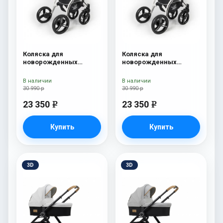
Коляска для
Коляска для
новорожденных
новорожденных
Esspero I-Nova (шасси
Esspero I-Nova (шасси
White) Red Lux
White) Borduex
В наличии
В наличии
30 990 р
30 990 р
23 350
23 350
e
e
Купить
Купить
3D
3D