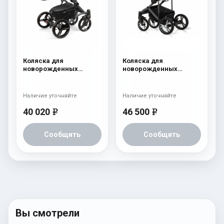
Коляска для
Коляска для
новорожденных
новорожденных
Esspero Tour Alu
Esspero LE Flowers
(шасси Graphite) Green
(шасси Graphite) Rose
Наличие уточняйте
Наличие уточняйте
40 020
46 500
e
e
Сообщить
Сообщить
Вы смотрели