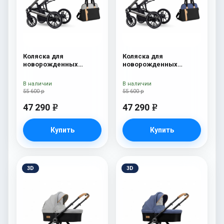
Коляска для
Коляска для
новорожденных
новорожденных
Esspero Tour S + сумка
Esspero Tour S + сумка
Grey
Denim
В наличии
В наличии
55 600 р
55 600 р
47 290
47 290
e
e
Купить
Купить
3D
3D