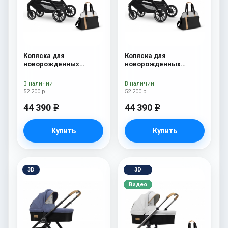
Коляска для
Коляска для
новорожденных
новорожденных
Esspero Traveler +
Esspero Traveler +
сумка Sahara
сумка Grey
В наличии
В наличии
52 200 р
52 200 р
44 390
44 390
e
e
Купить
Купить
3D
3D
Видео