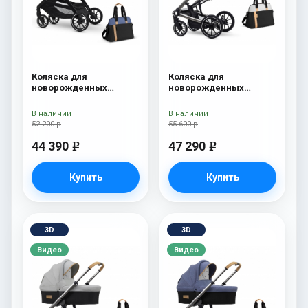
Коляска для
Коляска для
новорожденных
новорожденных
Esspero Traveler +
Esspero Tour S + сумка
сумка Denim
Sahara
В наличии
В наличии
52 200 р
55 600 р
44 390
47 290
e
e
Купить
Купить
3D
3D
Видео
Видео