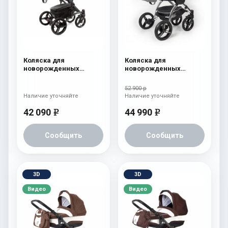
Коляска для
Коляска для
новорожденных
новорожденных
Esspero Tour (шасси
Esspero I-Nova (шасси
Graphite) Denim
Chrome) Denim
52 900 р
Наличие уточняйте
Наличие уточняйте
42 090
44 990
e
e
Сообщить
Сообщить
3D
3D
Видео
Видео