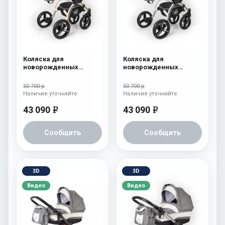
Коляска для
Коляска для
новорожденных
новорожденных
Esspero I-Nova (шасси
Esspero I-Nova (шасси
Beige) Denim
White) Denim
50 700 р
50 700 р
Наличие уточняйте
Наличие уточняйте
43 090
43 090
e
e
Сообщить
Сообщить
3D
3D
Видео
Видео