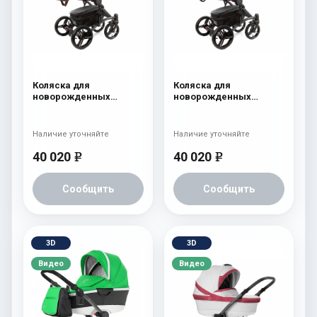
Коляска для
Коляска для
новорожденных
новорожденных
Esspero Tour (шасси
Esspero Tour (шасси
Graphite) Chek
Graphite) Chocco
Наличие уточняйте
Наличие уточняйте
40 020
40 020
e
e
Сообщить
Сообщить
3D
3D
Видео
Видео