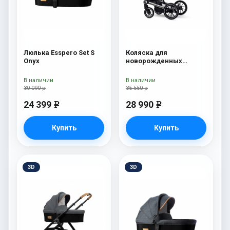
Люлька Esspero Set S
Коляска для
Onyx
новорожденных
Esspero Tour S Nordic
В наличии
В наличии
30 090 р
35 550 р
24 399
28 990
e
e
Купить
Купить
3D
3D