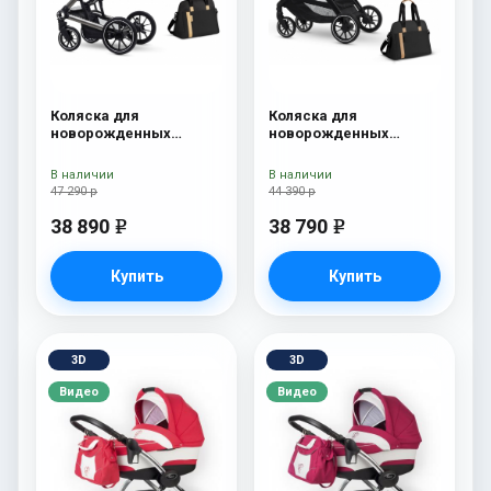
Коляска для
Коляска для
новорожденных
новорожденных
Esspero Tour S + сумка
Esspero Traveler +
Onyx
сумка Onyx
В наличии
В наличии
47 290 р
44 390 р
38 890
38 790
e
e
Купить
Купить
3D
3D
Видео
Видео