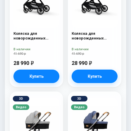
Коляска для
Коляска для
новорожденных
новорожденных
Esspero Traveler Grey
Esspero Traveler Denim
В наличии
В наличии
41 690 р
41 690 р
28 990
28 990
e
e
Купить
Купить
3D
3D
Видео
Видео