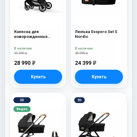
Коляска для
Люлька Esspero Set S
новорожденных
Nordic
Esspero Traveler Nordic
В наличии
В наличии
35 390 р
30 090 р
28 990
24 399
e
e
Купить
Купить
3D
3D
Видео