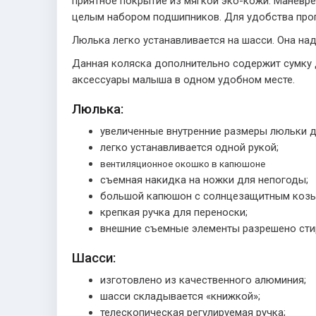
приятное покрытие из мягкой эко-кожи. Маневр
целым набором подшипников. Для удобства прог
Люлька легко устанавливается на шасси. Она над
Данная коляска дополнительно содержит сумку 
аксессуары малыша в одном удобном месте.
Люлька:
увеличенные внутренние размеры люльки д
легко устанавливается одной рукой;
вентиляционное окошко в капюшоне
съемная накидка на ножки для непогоды;
большой капюшон с солнцезащитным козы
крепкая ручка для переноски;
внешние съемные элементы разрешено стир
Шасси:
изготовлено из качественного алюминия;
шасси складывается «книжкой»;
телескопическая регулируемая ручка;