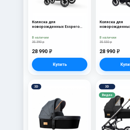
Коляска для
Коляска для
новорожденных Esspero
новорожденных
Traveler Onyx
Tour S Onyx
В наличии
В наличии
35 390 р
35 550 р
28 990
28 990
e
e
Купить
Купи
3D
3D
Видео