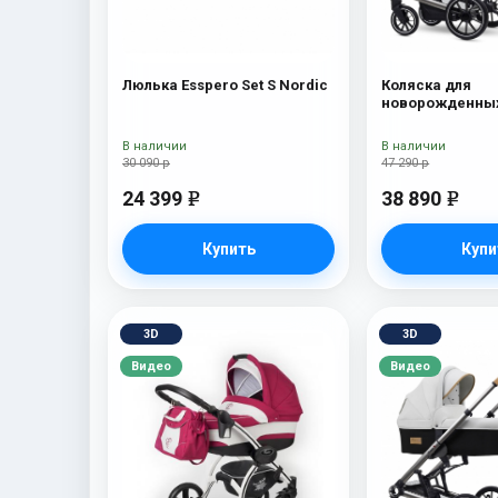
Люлька Esspero Set S Nordic
Коляска для
новорожденных
Tour S + сумка 
В наличии
В наличии
30 090 р
47 290 р
24 399
38 890
e
e
Купить
Купи
3D
3D
Видео
Видео