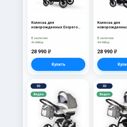
Коляска для
Коляска для
новорожденных Esspero
новорожденных
Traveler Denim
Tour S Grey
В наличии
В наличии
41 690 р
44 490 р
28 990
28 990
e
e
Купить
Купи
3D
3D
Видео
Видео