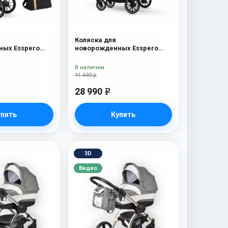
Коляска для
ых Esspero
новорожденных Esspero
ка Denim
Traveler Grey
В наличии
41 690 р
28 990
e
упить
Купить
3D
Видео