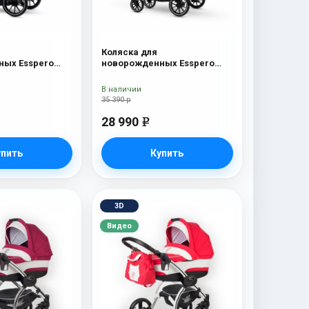
Коляска для
ых Esspero
новорожденных Esspero
c
Traveler Nordic
В наличии
35 390 р
28 990
e
упить
Купить
3D
Видео