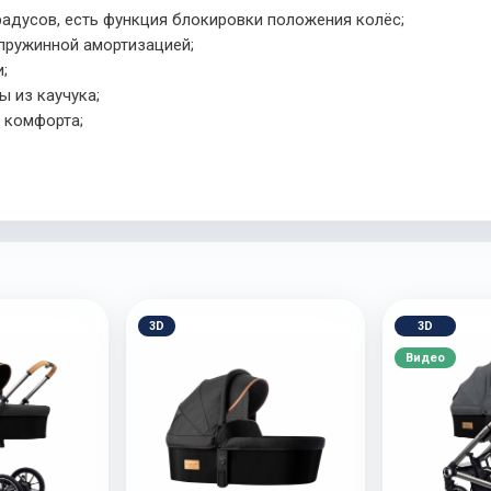
радусов, есть функция блокировки положения колёс;
пружинной амортизацией;
;
 из каучука;
 комфорта;
3D
3D
Видео