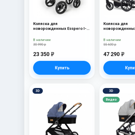
Коляска для
Коляска для
новорожденных Esspero I-
новорожденных
Nova (шасси White) Borduex
Tour S + сумка 
В наличии
В наличии
30 990 р
55 600 р
23 350
47 290
e
e
Купить
Купи
3D
3D
Видео