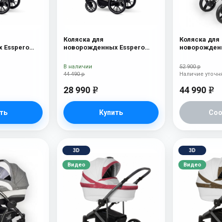
Коляска для
Коляска для
 Esspero
новорожденных Esspero
новорожденн
Tour S Denim
Nova (шасси
В наличии
52 900 р
44 490 р
Наличие уточн
28 990
44 990
e
e
ть
Купить
Со
3D
3D
Видео
Видео