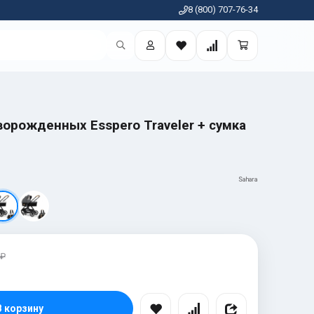
8 (800) 707-76-34
орожденных Esspero Traveler + сумка
Sahara
 ₽
В корзину