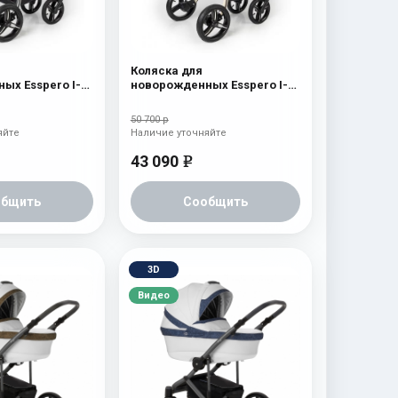
Коляска для
ых Esspero I-
новорожденных Esspero I-
 Chrome) Denim
Nova (шасси Beige) Denim
50 700 р
яйте
Наличие уточняйте
43 090
e
общить
Сообщить
3D
Видео