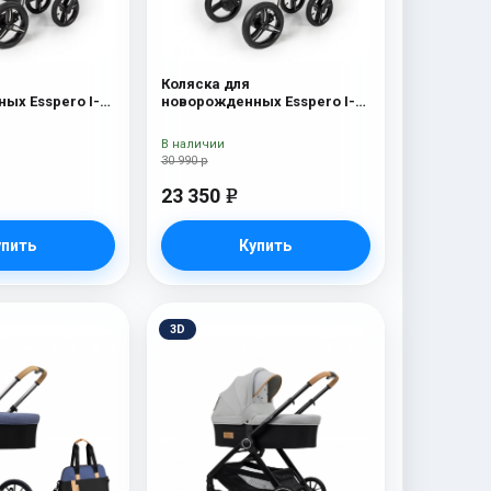
Коляска для
ых Esspero I-
новорожденных Esspero I-
 Chrome)
Nova (шасси White) Red Lux
В наличии
30 990 р
23 350
e
упить
Купить
3D