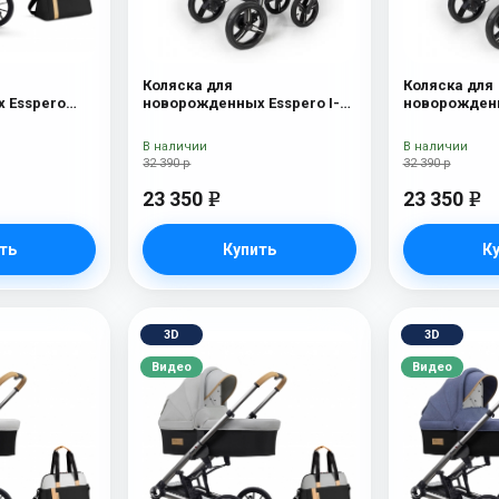
Коляска для
Коляска для
 Esspero
новорожденных Esspero I-
новорожденн
Onyx
Nova (шасси Chrome) Red
Nova (шасси
Lux
Borduex
В наличии
В наличии
32 390 р
32 390 р
23 350
23 350
e
e
ть
Купить
К
3D
3D
Видео
Видео