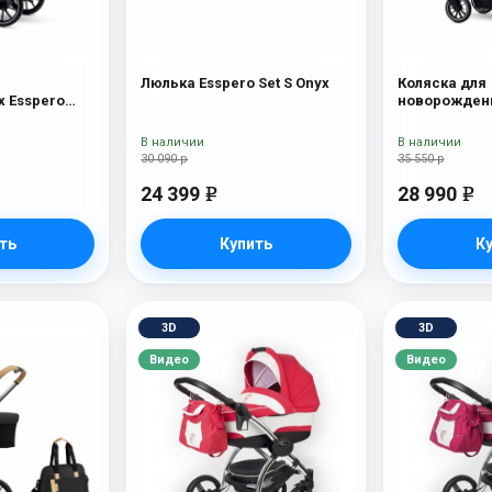
Люлька Esspero Set S Onyx
Коляска для
 Esspero
новорожденн
Tour S Nordi
В наличии
В наличии
30 090 р
35 550 р
24 399
28 990
e
e
ть
Купить
К
3D
3D
Видео
Видео