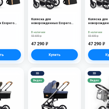
Коляска для
Коляска для
 Esspero
новорожденных Esspero
новорожденн
Sahara
Tour S + сумка Grey
Tour S + сум
В наличии
В наличии
55 600 р
55 600 р
47 290
47 290
e
e
ть
Купить
К
3D
3D
Видео
Видео