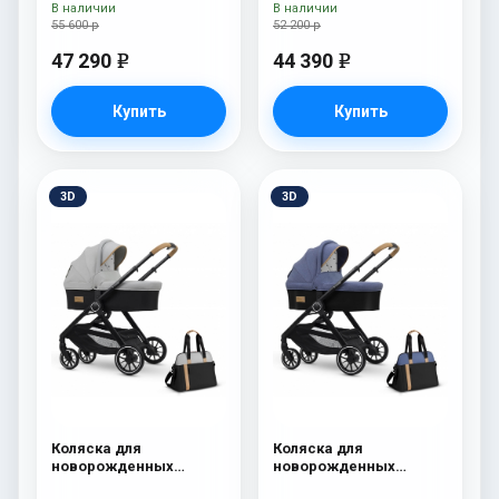
Denim
сумка Sahara
В наличии
В наличии
55 600 р
52 200 р
47 290
44 390
e
e
Купить
Купить
3D
3D
Коляска для
Коляска для
новорожденных
новорожденных
Esspero Traveler +
Esspero Traveler +