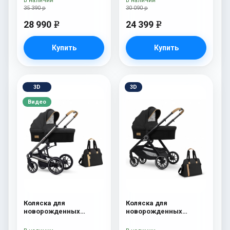
В наличии
В наличии
35 390 р
30 090 р
28 990
24 399
e
e
Купить
Купить
3D
3D
Видео
Коляска для
Коляска для
новорожденных
новорожденных
Esspero Tour S + сумка
Esspero Traveler +
Onyx
сумка Onyx