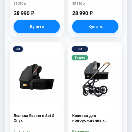
35 390 р
35 550 р
28 990
28 990
e
e
Купить
Купить
3D
3D
Видео
Люлька Esspero Set S
Коляска для
Onyx
новорожденных
Esspero Tour S Nordic
В наличии
В наличии