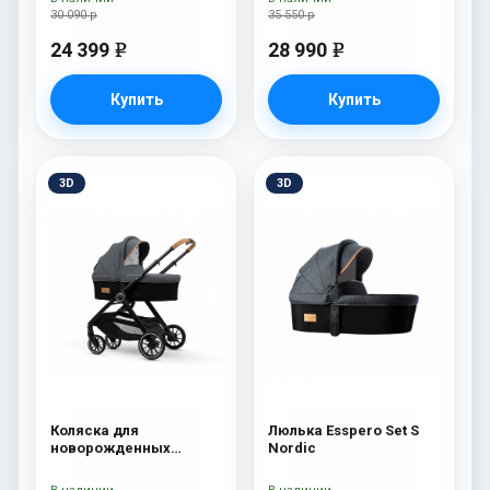
30 090 р
35 550 р
24 399
28 990
e
e
Купить
Купить
3D
3D
Коляска для
Люлька Esspero Set S
новорожденных
Nordic
Esspero Traveler Nordic