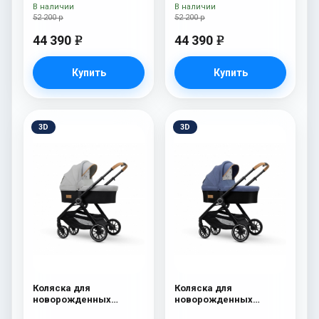
сумка Grey
сумка Denim
В наличии
В наличии
52 200 р
52 200 р
44 390
44 390
e
e
Купить
Купить
3D
3D
Коляска для
Коляска для
новорожденных
новорожденных
Esspero Traveler Grey
Esspero Traveler Denim