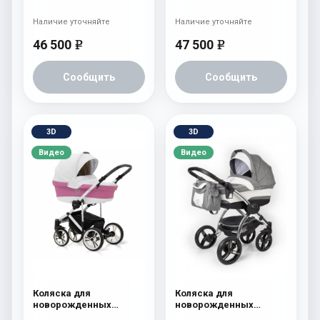
(шасси Black) Brown
(шасси White) White
Наличие уточняйте
Наличие уточняйте
46 500
47 500
e
e
Сообщить
Сообщить
3D
3D
Видео
Видео
Коляска для
Коляска для
новорожденных
новорожденных
Esspero Limited Edition
Esspero I-Nova (шасси