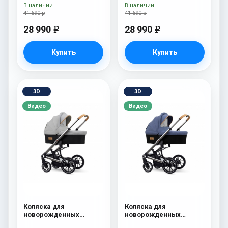
В наличии
В наличии
41 690 р
41 690 р
28 990
28 990
e
e
Купить
Купить
3D
3D
Видео
Видео
Коляска для
Коляска для
новорожденных
новорожденных
Esspero Tour S Grey
Esspero Tour S Denim