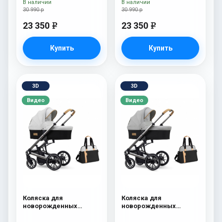
В наличии
В наличии
30 990 р
30 990 р
23 350
23 350
e
e
Купить
Купить
3D
3D
Видео
Видео
Коляска для
Коляска для
новорожденных
новорожденных
Esspero Tour S + сумка
Esspero Tour S + сумка
Sahara
Grey