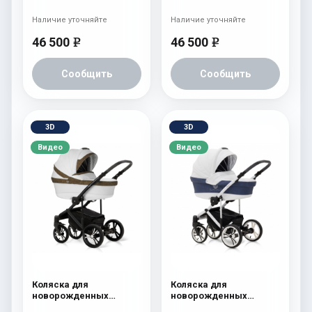
(шасси Black) Rose
(шасси Black) Blue
Наличие уточняйте
Наличие уточняйте
46 500
46 500
e
e
Сообщить
Сообщить
3D
3D
Видео
Видео
Коляска для
Коляска для
новорожденных
новорожденных
Esspero LE Flowers
Esspero Limited Edition