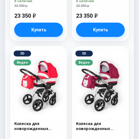
В наличии
В наличии
32 390 р
32 390 р
23 350
23 350
e
e
Купить
Купить
3D
3D
Видео
Видео
Коляска для
Коляска для
новорожденных
новорожденных
Esspero I-Nova (шасси
Esspero I-Nova (шасси
White) Red Lux
White) Borduex