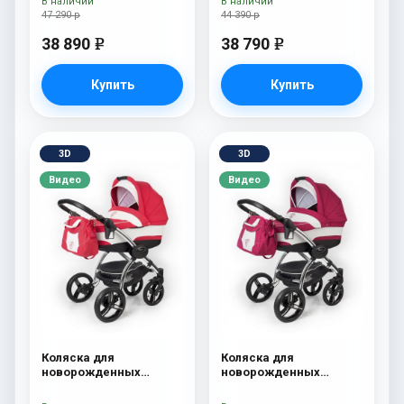
В наличии
В наличии
47 290 р
44 390 р
38 890
38 790
e
e
Купить
Купить
3D
3D
Видео
Видео
Коляска для
Коляска для
новорожденных
новорожденных
Esspero I-Nova (шасси
Esspero I-Nova (шасси
Chrome) Red Lux
Chrome) Borduex