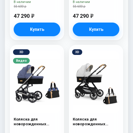
В наличии
В наличии
55 600 р
55 600 р
47 290
47 290
e
e
Купить
Купить
3D
3D
Видео
Коляска для
Коляска для
новорожденных
новорожденных
Esspero Tour S + сумка
Esspero Traveler +