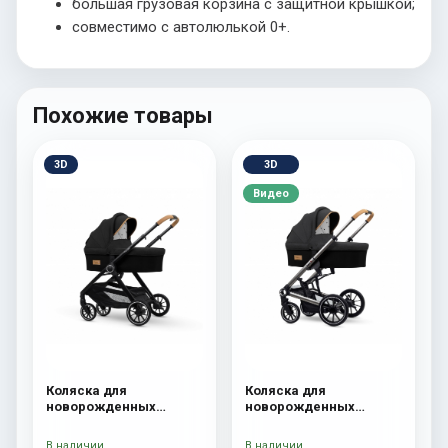
большая грузовая корзина с защитной крышкой;
совместимо с автолюлькой 0+.
Похожие товары
3D
3D
Видео
Коляска для
Коляска для
новорожденных
новорожденных
Esspero Traveler Onyx
Esspero Tour S Onyx
В наличии
В наличии