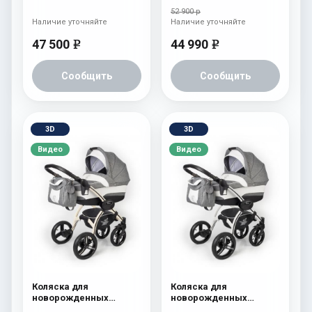
(шасси White) Pink
Chrome) Denim
52 900 р
Наличие уточняйте
Наличие уточняйте
47 500
44 990
e
e
Сообщить
Сообщить
3D
3D
Видео
Видео
Коляска для
Коляска для
новорожденных
новорожденных
Esspero I-Nova (шасси
Esspero I-Nova (шасси