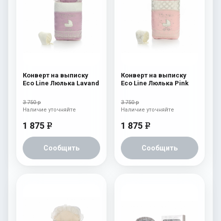
Конверт на выписку
Конверт на выписку
Eco Line Люлька Lavand
Eco Line Люлька Pink
3 750 р
3 750 р
Наличие уточняйте
Наличие уточняйте
1 875
1 875
e
e
Сообщить
Сообщить