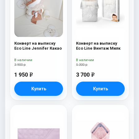
Конверт на выписку
Конверт на выписку
Eco Line Jennifer Какао
Eco Line Винтаж Милк
В наличии
В наличии
3 900 р
5 300 р
1 950
3 700
e
e
Купить
Купить