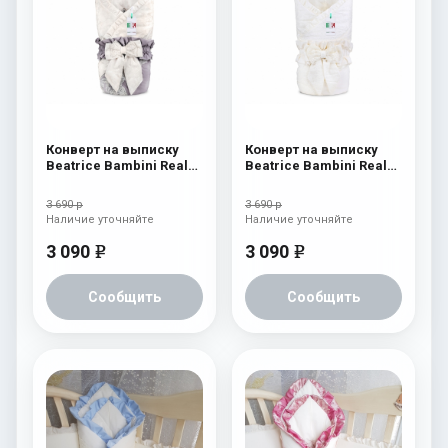
Конверт на выписку
Конверт на выписку
Beatrice Bambini Reale
Beatrice Bambini Reale
Dark/Beige
Cream
3 690 р
3 690 р
Наличие уточняйте
Наличие уточняйте
3 090
3 090
e
e
Сообщить
Сообщить