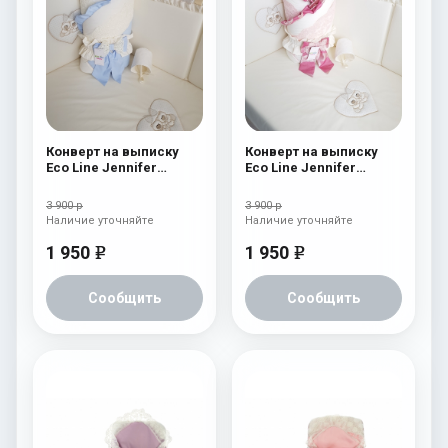
Конверт на выписку
Конверт на выписку
Eco Line Jennifer
Eco Line Jennifer
Голубой
Розовый
3 900 р
3 900 р
Наличие уточняйте
Наличие уточняйте
1 950
1 950
e
e
Сообщить
Сообщить