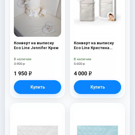
Конверт на выписку
Конверт на выписку
Eco Line Jennifer Крем
Eco Line Кристина
Кристина Дарк
В наличии
В наличии
3 900 р
5 600 р
1 950
4 000
e
e
Купить
Купить