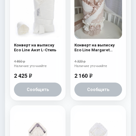
Конверт на выписку
Конверт на выписку
Eco Line Анэт L-Стиль
Eco Line Margaret
Cream
4 850 р
4 320 р
Наличие уточняйте
Наличие уточняйте
2 425
2 160
e
e
Сообщить
Сообщить