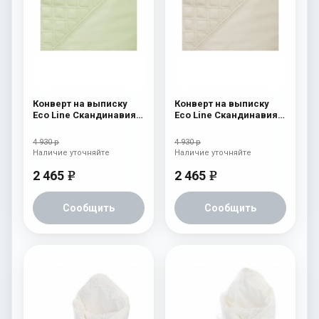
Конверт на выписку
Конверт на выписку
Eco Line Скандинавия
Eco Line Скандинавия
Люкс Ромб Зеленый
Люкс Ромб Бежевый
4 930 р
4 930 р
Наличие уточняйте
Наличие уточняйте
2 465
2 465
e
e
Сообщить
Сообщить