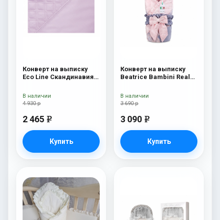
Конверт на выписку
Конверт на выписку
Eco Line Скандинавия
Beatrice Bambini Reale
Люкс Ромб Розовый
Rossa/Grey
В наличии
В наличии
4 930 р
3 690 р
2 465
3 090
e
e
Купить
Купить