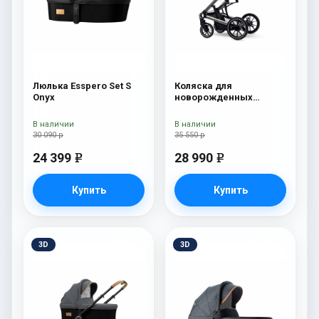
Люлька Esspero Set S
Коляска для
Onyx
новорожденных
Esspero Tour S Nordic
В наличии
В наличии
30 090 р
35 550 р
24 399
28 990
e
e
Купить
Купить
3D
3D