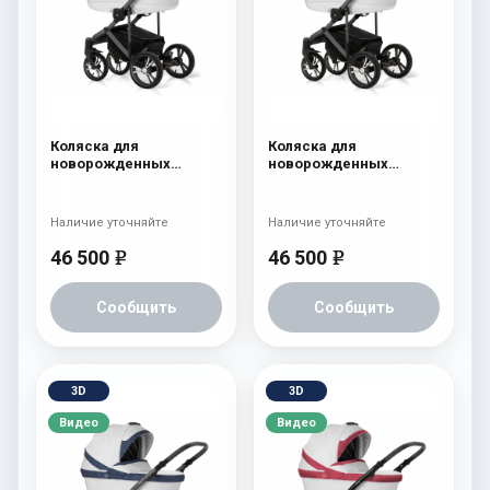
Коляска для
Коляска для
новорожденных
новорожденных
Esspero LE Flowers
Esspero LE Flowers
(шасси Graphite) Rose
(шасси Graphite) Brown
Наличие уточняйте
Наличие уточняйте
46 500
46 500
e
e
Сообщить
Сообщить
3D
3D
Видео
Видео