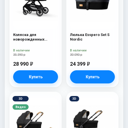
Коляска для
Люлька Esspero Set S
новорожденных
Nordic
Esspero Traveler Nordic
В наличии
В наличии
35 390 р
30 090 р
28 990
24 399
e
e
Купить
Купить
3D
3D
Видео