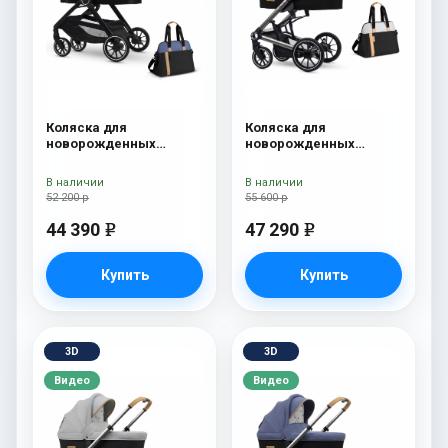
Коляска для
Коляска для
новорожденных
новорожденных
Esspero Traveler +
Esspero Tour S + сумка
сумка Denim
Sahara
В наличии
В наличии
52 200 р
55 600 р
44 390
47 290
e
e
Купить
Купить
3D
3D
Видео
Видео