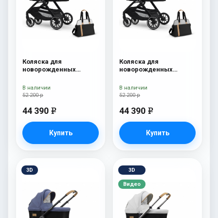
Коляска для
Коляска для
новорожденных
новорожденных
Esspero Traveler +
Esspero Traveler +
сумка Sahara
сумка Grey
В наличии
В наличии
52 200 р
52 200 р
44 390
44 390
e
e
Купить
Купить
3D
3D
Видео