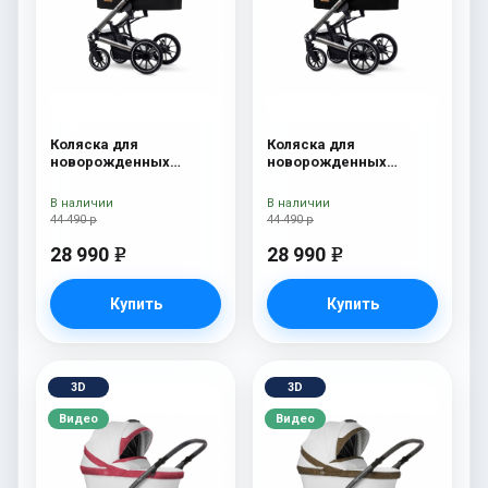
Коляска для
Коляска для
новорожденных
новорожденных
Esspero Tour S Grey
Esspero Tour S Denim
В наличии
В наличии
44 490 р
44 490 р
28 990
28 990
e
e
Купить
Купить
3D
3D
Видео
Видео