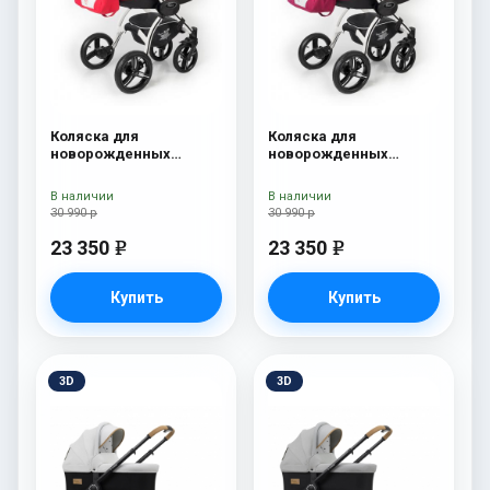
Коляска для
Коляска для
новорожденных
новорожденных
Esspero I-Nova (шасси
Esspero I-Nova (шасси
White) Red Lux
White) Borduex
В наличии
В наличии
30 990 р
30 990 р
23 350
23 350
e
e
Купить
Купить
3D
3D