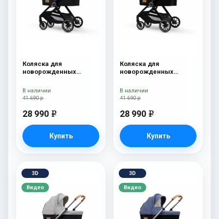
Коляска для
Коляска для
новорожденных
новорожденных
Esspero Traveler Grey
Esspero Traveler Denim
В наличии
В наличии
41 690 р
41 690 р
28 990
28 990
e
e
Купить
Купить
3D
3D
Видео
Видео