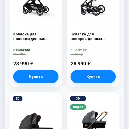
Коляска для
Коляска для
новорожденных
новорожденных
Esspero Traveler Onyx
Esspero Tour S Onyx
В наличии
В наличии
35 390 р
35 550 р
28 990
28 990
e
e
Купить
Купить
3D
3D
Видео