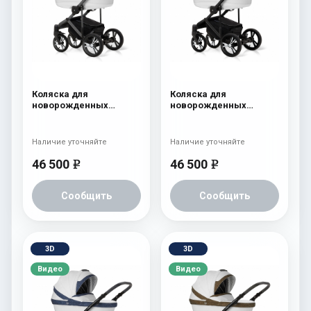
Коляска для
Коляска для
новорожденных
новорожденных
Esspero LE Flowers
Esspero LE Flowers
(шасси Graphite) Blue
(шасси Black) Rose
Наличие уточняйте
Наличие уточняйте
46 500
46 500
e
e
Сообщить
Сообщить
3D
3D
Видео
Видео