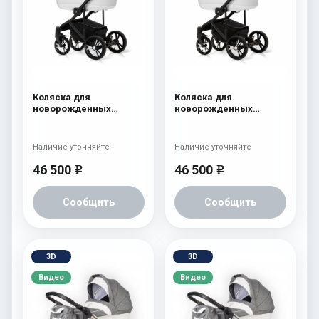
Коляска для
Коляска для
новорожденных
новорожденных
Esspero LE Flowers
Esspero LE Flowers
(шасси Black) Blue
(шасси Black) Brown
Наличие уточняйте
Наличие уточняйте
46 500
46 500
e
e
Сообщить
Сообщить
3D
3D
Видео
Видео