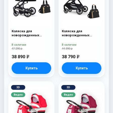
Коляска для
Коляска для
новорожденных
новорожденных
Esspero Tour S + сумка
Esspero Traveler +
Onyx
сумка Onyx
В наличии
В наличии
47 290 р
44 390 р
38 890
38 790
e
e
Купить
Купить
3D
3D
Видео
Видео