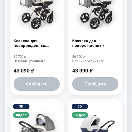
Коляска для
Коляска для
новорожденных
новорожденных
Esspero I-Nova (шасси
Esspero I-Nova (шасси
Beige) Denim
White) Denim
50 700 р
50 700 р
Наличие уточняйте
Наличие уточняйте
43 090
43 090
e
e
Сообщить
Сообщить
3D
3D
Видео
Видео