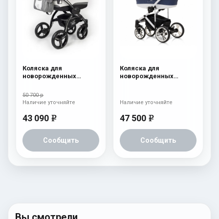
Коляска для
Коляска для
новорожденных
новорожденных
Esspero I-Nova (шасси
Esspero Limited Edition
Black) Denim
(шасси White) White
50 700 р
Наличие уточняйте
Наличие уточняйте
43 090
47 500
e
e
Сообщить
Сообщить
Вы смотрели