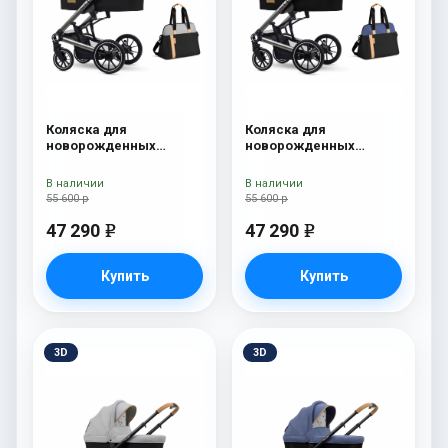
Коляска для
Коляска для
новорожденных
новорожденных
Esspero Tour S + сумка
Esspero Tour S + сумка
Grey
Denim
В наличии
В наличии
55 600 р
55 600 р
47 290
47 290
e
e
Купить
Купить
3D
3D