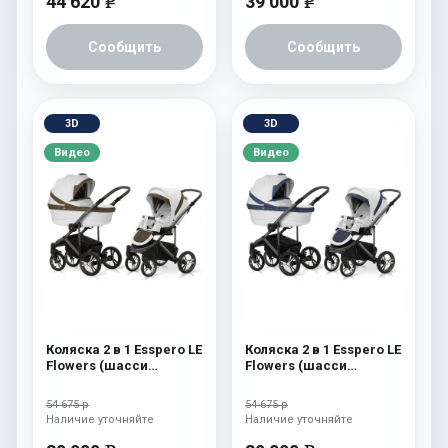
44 620
39 000
e
e
Сообщить
Сообщить
3D
3D
Видео
Видео
Коляска 2 в 1 Esspero LE
Коляска 2 в 1 Esspero LE
Flowers (шасси
Flowers (шасси
Graphite) Brown
Graphite) Blue
54 675 р
54 675 р
Наличие уточняйте
Наличие уточняйте