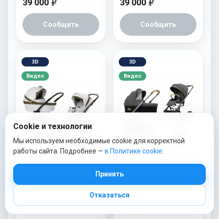
39 000
39 000
e
e
Сообщить
Сообщить
3D
3D
Видео
Видео
Cookie и технологии
Мы используем необходимые cookie для корректной
работы сайта. Подробнее —
в Политике cookie
.
Коляска 2 в 1 Esspero LE
Коляска 2 в 1 Esspero
Принять
Flowers (шасси Black)
Tour S + сумка Nordic
Brown
Отказаться
54 675 р
69 490 р
Наличие уточняйте
Наличие уточняйте