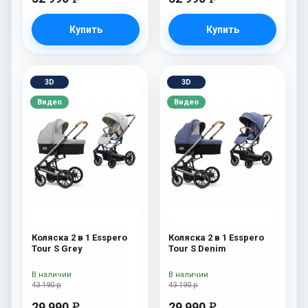
Купить
Купить
3D
3D
Видео
Видео
Коляска 2 в 1 Esspero
Коляска 2 в 1 Esspero
Tour S Grey
Tour S Denim
В наличии
В наличии
43 190 р
43 190 р
29 990
29 990
e
e