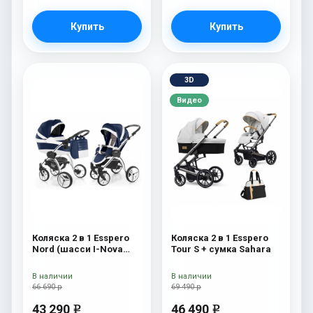
Купить
Купить
3D
Видео
Коляска 2 в 1 Esspero
Коляска 2 в 1 Esspero
Nord (шасси I-Nova
Tour S + сумка Sahara
White) Brooklin
В наличии
В наличии
66 690 р
69 490 р
43 290
46 490
e
e