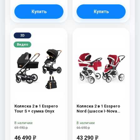
Купить
Купить
3D
Видео
Коляска 2 в 1 Esspero
Коляска 2 в 1 Esspero
Tour S + сумка Onyx
Nord (шасси I-Nova
White) Beauty
В наличии
В наличии
69 490 р
66 690 р
46 490
43 290
e
e