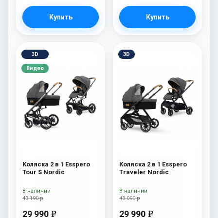
Купить
Купить
3D
3D
Видео
Коляска 2 в 1 Esspero
Коляска 2 в 1 Esspero
Tour S Nordic
Traveler Nordic
В наличии
В наличии
43 190 р
43 090 р
29 990
29 990
e
e