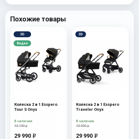
Похожие товары
3D
3D
Видео
Коляска 2 в 1 Esspero
Коляска 2 в 1 Esspero
Tour S Onyx
Traveler Onyx
В наличии
В наличии
43 190 р
43 090 р
29 990
29 990
e
e