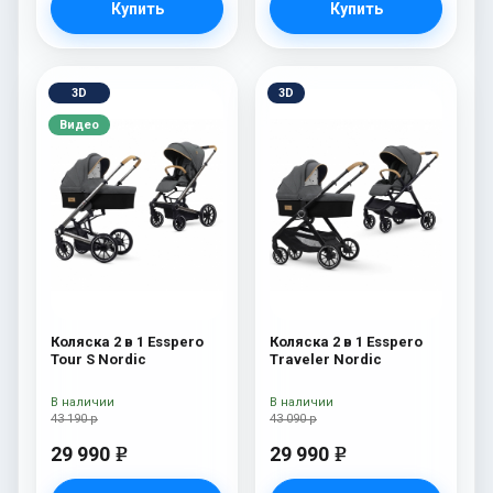
Купить
Купить
3D
3D
Видео
Коляска 2 в 1 Esspero
Коляска 2 в 1 Esspero
Tour S Nordic
Traveler Nordic
В наличии
В наличии
43 190 р
43 090 р
29 990
29 990
e
e