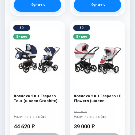
Купить
Купить
3D
3D
Видео
Видео
Коляска 2 в 1 Esspero
Коляска 2 в 1 Esspero LE
Tour (шасси Graphite)
Flowers (шасси
Navy Grey
Graphite) Rose
54 675 р
Наличие уточняйте
Наличие уточняйте
44 620
39 000
e
e