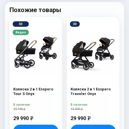
Похожие товары
3D
3D
Видео
Коляска 2 в 1 Esspero
Коляска 2 в 1 Esspero
Tour S Onyx
Traveler Onyx
В наличии
В наличии
43 190 р
43 090 р
29 990
29 990
e
e