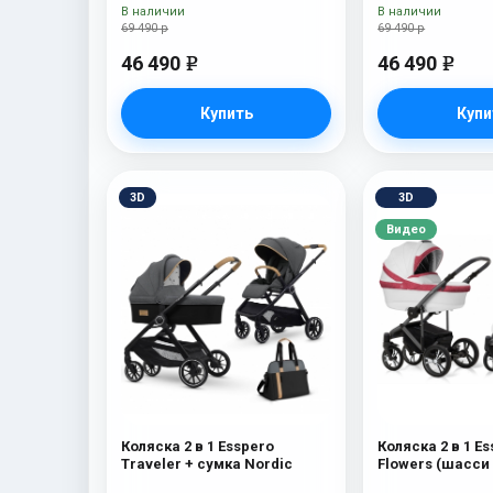
В наличии
В наличии
69 490 р
69 490 р
46 490
46 490
e
e
Купить
Купи
3D
3D
Видео
Коляска 2 в 1 Esspero
Коляска 2 в 1 Es
Traveler + сумка Nordic
Flowers (шасси 
Rose