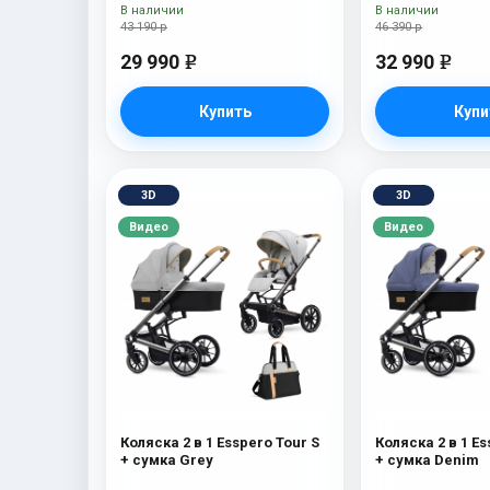
В наличии
В наличии
43 190 р
46 390 р
29 990
32 990
e
e
Купить
Купи
3D
3D
Видео
Видео
Коляска 2 в 1 Esspero Tour S
Коляска 2 в 1 Es
+ сумка Grey
+ сумка Denim