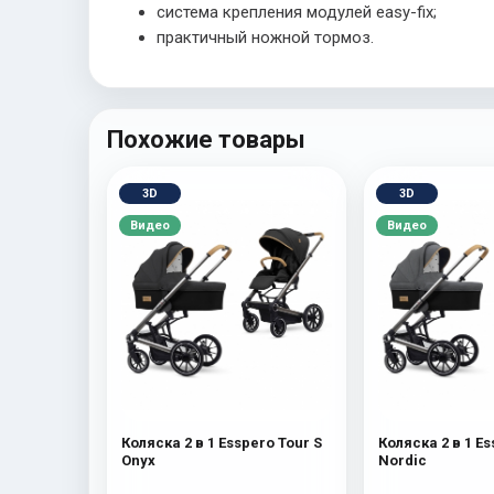
система крепления модулей easy-fix;
практичный ножной тормоз.
Похожие товары
3D
3D
Видео
Видео
Коляска 2 в 1 Esspero Tour S
Коляска 2 в 1 Es
Onyx
Nordic