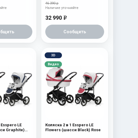
46 390 р
яйте
Наличие уточняйте
32 990
e
общить
Сообщить
3D
Видео
 Esspero LE
Коляска 2 в 1 Esspero LE
си Graphite)
Flowers (шасси Black) Rose