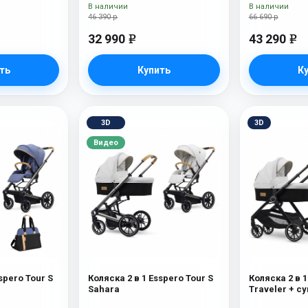
В наличии
В наличии
46 390 р
66 690 р
32 990
43 290
e
e
ть
Купить
К
3D
3D
Видео
spero Tour S
Коляска 2 в 1 Esspero Tour S
Коляска 2 в 1
Sahara
Traveler + с