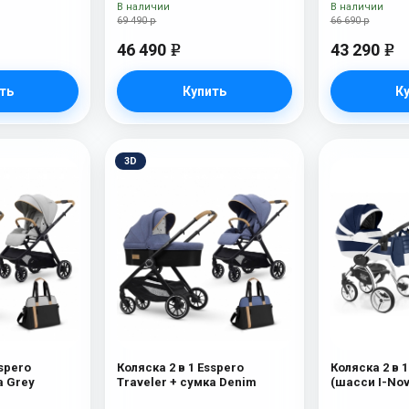
В наличии
В наличии
69 490 р
66 690 р
46 490
43 290
e
e
ть
Купить
К
3D
sspero
Коляска 2 в 1 Esspero
Коляска 2 в 
а Grey
Traveler + сумка Denim
(шасси I-Nov
Brooklin