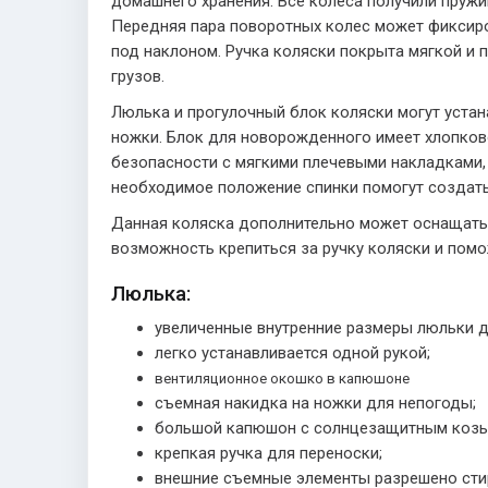
домашнего хранения. Все колеса получили пруж
Передняя пара поворотных колес может фиксиро
под наклоном. Ручка коляски покрыта мягкой и 
грузов.
Люлька и прогулочный блок коляски могут устан
ножки. Блок для новорожденного имеет хлопков
безопасности с мягкими плечевыми накладками,
необходимое положение спинки помогут создать
Данная коляска дополнительно может оснащат
возможность крепиться за ручку коляски и пом
Люлька:
увеличенные внутренние размеры люльки д
легко устанавливается одной рукой;
вентиляционное окошко в капюшоне
съемная накидка на ножки для непогоды;
большой капюшон с солнцезащитным козы
крепкая ручка для переноски;
внешние съемные элементы разрешено стир