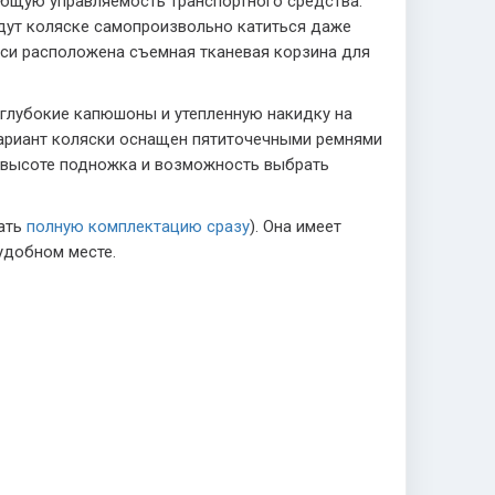
бщую управляемость транспортного средства.
дут коляске самопроизвольно катиться даже
сси расположена съемная тканевая корзина для
 глубокие капюшоны и утепленную накидку на
вариант коляски оснащен пятиточечными ремнями
о высоте подножка и возможность выбрать
ать
полную комплектацию сразу
). Она имеет
удобном месте.