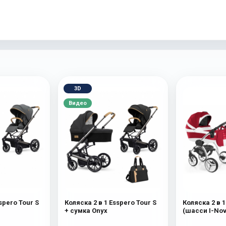
3D
Видео
spero Tour S
Коляска 2 в 1 Esspero Tour S
Коляска 2 в 
+ сумка Onyx
(шасси I-Nov