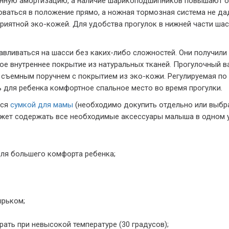
инную амортизацию, а наличие шарикоподшипников повышают о
ваться в положение прямо, а ножная тормозная система не да
приятной эко-кожей. Для удобства прогулок в нижней части ша
авливаться на шасси без каких-либо сложностей. Они получили
ое внутреннее покрытие из натуральных тканей. Прогулочный 
 съемным поручнем с покрытием из эко-кожи. Регулируемая п
 для ребенка комфортное спальное место во время прогулки.
ься
сумкой для мамы
(необходимо докупить отдельно или выбр
ожет содержать все необходимые аксессуары малыша в одном 
ля большего комфорта ребенка;
рьком;
ать при невысокой температуре (30 градусов);