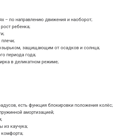
ях – по направлению движения и наоборот;
 рост ребенка;
и;
 плечи;
озырьком, защищающим от осадков и солнца;
го периода года;
ирка в деликатном режиме;
радусов, есть функция блокировки положения колёс;
пружинной амортизацией;
;
 из каучука;
 комфорта;