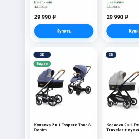
В наличии
В наличии
43 190 р
43 190 р
29 990
29 990
e
e
Купить
Купи
3D
3D
Видео
Коляска 2 в 1 Esspero Tour S
Коляска 2 в 1 E
Denim
Traveler + сумк