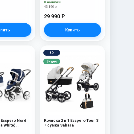
В наличии
43 190 р
29 990
e
упить
Купить
3D
Видео
1 Esspero Nord
Коляска 2 в 1 Esspero Tour S
a White)
+ сумка Sahara