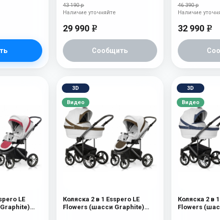
43 190 р
46 390 р
Наличие уточняйте
Наличие уточн
29 990
32 990
e
e
ть
Сообщить
Со
3D
3D
Видео
Видео
spero LE
Коляска 2 в 1 Esspero LE
Коляска 2 в 1
Graphite)
Flowers (шасси Graphite)
Flowers (шас
Brown
Blue