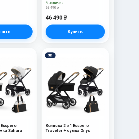
В наличии
69 490 р
46 490
e
упить
Купить
3D
 Esspero
Коляска 2 в 1 Esspero
умка Sahara
Traveler + сумка Onyx