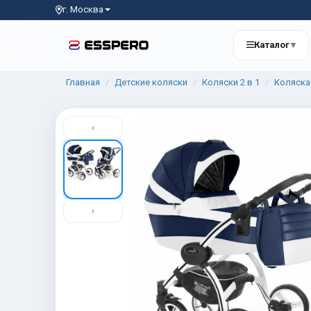
г. Москва
Каталог
▾
Главная
Детские коляски
Коляски 2 в 1
Коляска 
‹
›