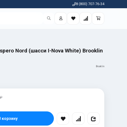
8 (800) 707-76-34
spero Nord (шасси I-Nova White) Brooklin
Brooklin
 ₽
В корзину