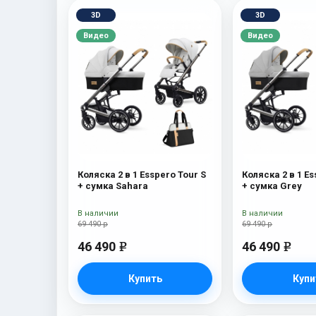
3D
3D
Видео
Видео
Коляска 2 в 1 Esspero Tour S
Коляска 2 в 1 Es
+ сумка Sahara
+ сумка Grey
В наличии
В наличии
69 490 р
69 490 р
46 490
46 490
e
e
Купить
Купи