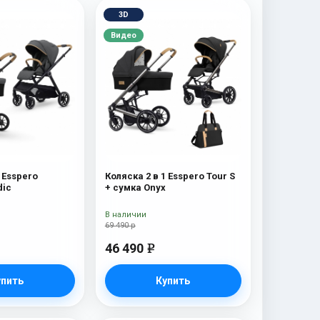
3D
Видео
 Esspero
Коляска 2 в 1 Esspero Tour S
dic
+ сумка Onyx
В наличии
69 490 р
46 490
e
упить
Купить