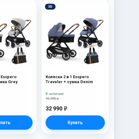
3D
 Esspero
Коляска 2 в 1 Esspero
умка Grey
Traveler + сумка Denim
В наличии
46 390 р
32 990
e
упить
Купить