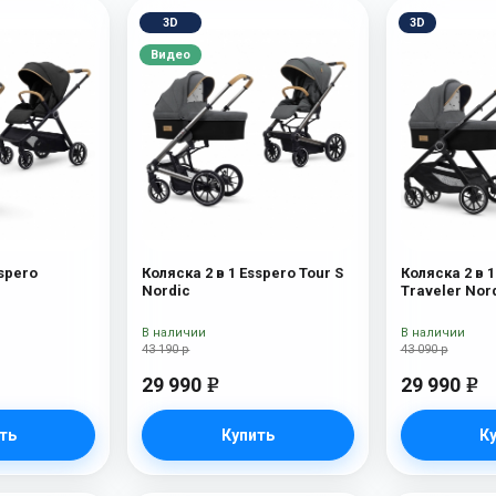
3D
3D
Видео
sspero
Коляска 2 в 1 Esspero Tour S
Коляска 2 в 1
Nordic
Traveler Nor
В наличии
В наличии
43 190 р
43 090 р
29 990
29 990
e
e
ть
Купить
К