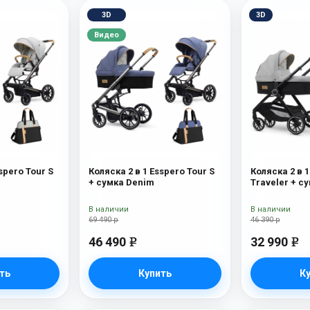
3D
3D
Видео
spero Tour S
Коляска 2 в 1 Esspero Tour S
Коляска 2 в 1
+ сумка Denim
Traveler + с
В наличии
В наличии
69 490 р
46 390 р
46 490
32 990
e
e
ть
Купить
К