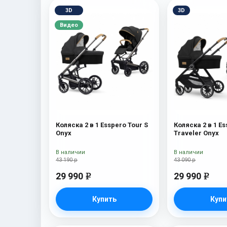
3D
3D
Видео
Коляска 2 в 1 Esspero Tour S
Коляска 2 в 1 E
Onyx
Traveler Onyx
В наличии
В наличии
43 190 р
43 090 р
29 990
29 990
e
e
Купить
Купи