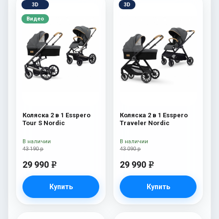
3D
3D
Видео
Коляска 2 в 1 Esspero
Коляска 2 в 1 Esspero
Tour S Nordic
Traveler Nordic
В наличии
В наличии
43 190 р
43 090 р
29 990
29 990
e
e
Купить
Купить