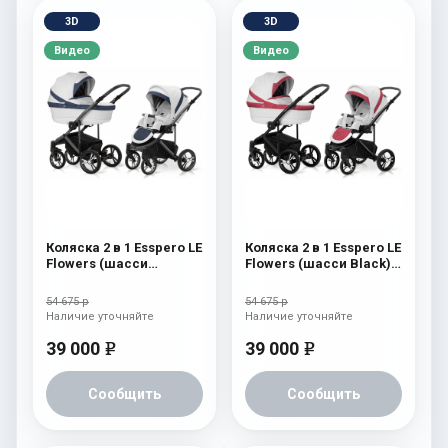
3D
3D
Видео
Видео
Коляска 2 в 1 Esspero LE
Коляска 2 в 1 Esspero LE
Flowers (шасси
Flowers (шасси Black)
Graphite) Blue
Rose
54 675 р
54 675 р
Наличие уточняйте
Наличие уточняйте
39 000
39 000
e
e
Сообщить
Сообщить