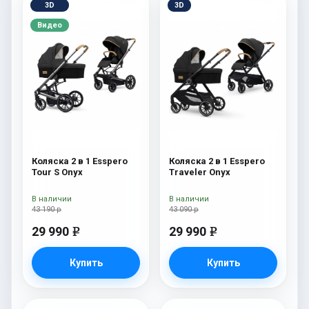
3D
3D
Видео
Коляска 2 в 1 Esspero
Коляска 2 в 1 Esspero
Tour S Onyx
Traveler Onyx
В наличии
В наличии
43 190 р
43 090 р
29 990
29 990
e
e
Купить
Купить