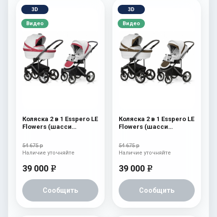
3D
3D
Видео
Видео
Коляска 2 в 1 Esspero LE
Коляска 2 в 1 Esspero LE
Flowers (шасси
Flowers (шасси
Graphite) Rose
Graphite) Brown
54 675 р
54 675 р
Наличие уточняйте
Наличие уточняйте
39 000
39 000
e
e
Сообщить
Сообщить