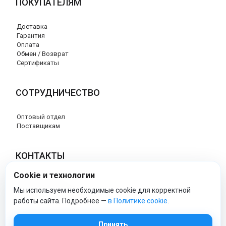
ПОКУПАТЕЛЯМ
Доставка
Гарантия
Оплата
Обмен / Возврат
Сертификаты
СОТРУДНИЧЕСТВО
Оптовый отдел
Поставщикам
КОНТАКТЫ
Cookie и технологии
8 (800) 707-76-34
info@esspero-market.ru
Мы используем необходимые cookie для корректной
работы сайта. Подробнее —
в Политике cookie
.
esspero-market - Официальный сайт
Принять