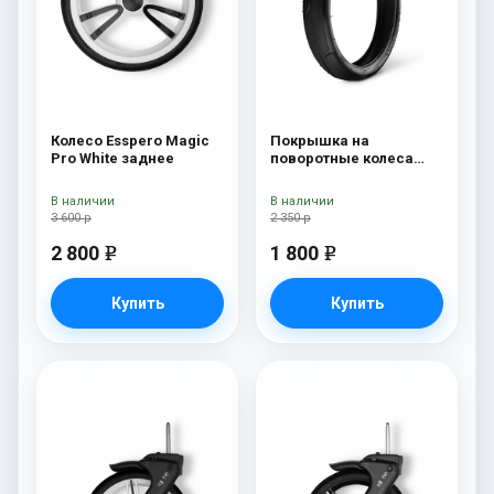
Колесо Esspero Magic
Покрышка на
Pro White заднее
поворотные колеса
Esspero переднее
колесо
В наличии
В наличии
3 600 р
2 350 р
2 800
1 800
e
e
Купить
Купить