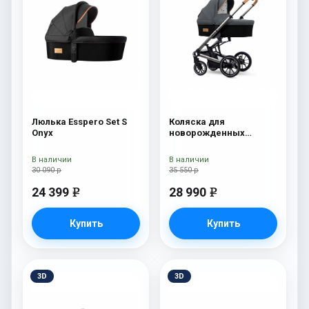
Люлька Esspero Set S
Коляска для
Onyx
новорожденных
Esspero Tour S Nordic
В наличии
В наличии
30 090 р
35 550 р
24 399
28 990
e
e
Купить
Купить
3D
3D