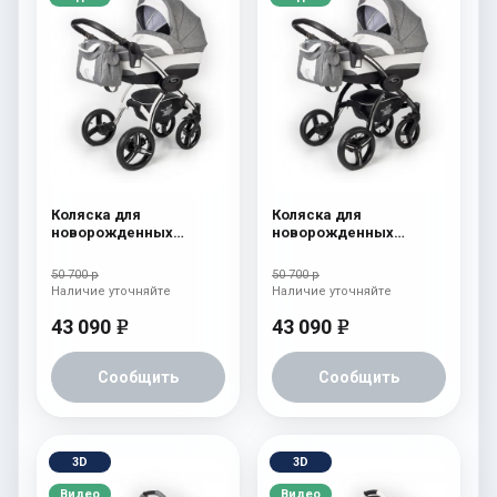
Коляска для
Коляска для
новорожденных
новорожденных
Esspero I-Nova (шасси
Esspero I-Nova (шасси
White) Denim
Black) Denim
50 700 р
50 700 р
Наличие уточняйте
Наличие уточняйте
43 090
43 090
e
e
Сообщить
Сообщить
3D
3D
Видео
Видео