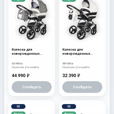
Коляска для
Коляска для
новорожденных
новорожденных
Esspero I-Nova (шасси
Esspero I-Nova (шасси
Chrome) Denim
Chrome) White
52 900 р
38 100 р
Наличие уточняйте
Наличие уточняйте
44 990
32 390
e
e
Сообщить
Сообщить
3D
3D
Видео
Видео