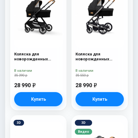
Коляска для
Коляска для
новорожденных
новорожденных
Esspero Traveler Onyx
Esspero Tour S Onyx
В наличии
В наличии
35 390 р
35 550 р
28 990
28 990
e
e
Купить
Купить
3D
3D
Видео