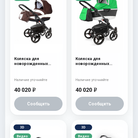
Коляска для
Коляска для
новорожденных
новорожденных
Esspero Tour (шасси
Esspero Tour Alu
Graphite) Chocco
(шасси Graphite) Green
Наличие уточняйте
Наличие уточняйте
40 020
40 020
e
e
Сообщить
Сообщить
3D
3D
Видео
Видео