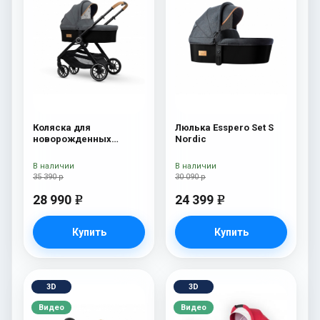
Коляска для
Люлька Esspero Set S
новорожденных
Nordic
Esspero Traveler Nordic
В наличии
В наличии
35 390 р
30 090 р
28 990
24 399
e
e
Купить
Купить
3D
3D
Видео
Видео