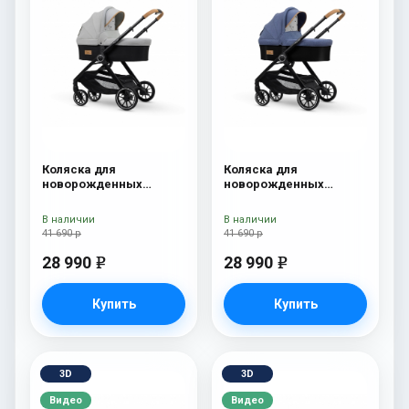
Коляска для
Коляска для
новорожденных
новорожденных
Esspero Traveler Grey
Esspero Traveler Denim
В наличии
В наличии
41 690 р
41 690 р
28 990
28 990
e
e
Купить
Купить
3D
3D
Видео
Видео