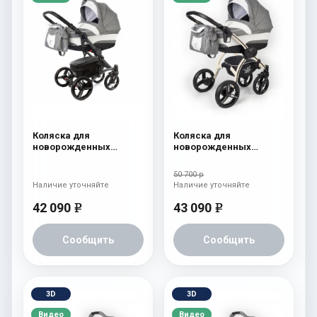
Коляска для
Коляска для
новорожденных
новорожденных
Esspero Tour (шасси
Esspero I-Nova (шасси
Graphite) Denim
Beige) Denim
50 700 р
Наличие уточняйте
Наличие уточняйте
42 090
43 090
e
e
Сообщить
Сообщить
3D
3D
Видео
Видео