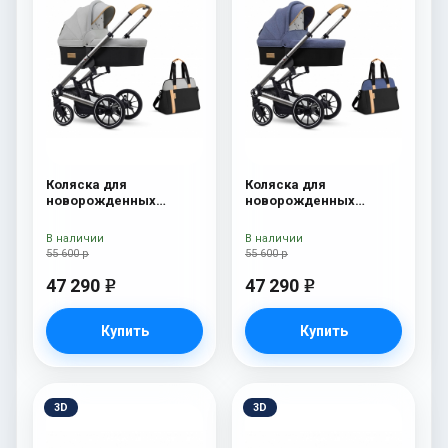
Коляска для
Коляска для
новорожденных
новорожденных
Esspero Tour S + сумка
Esspero Tour S + сумка
Grey
Denim
В наличии
В наличии
55 600 р
55 600 р
47 290
47 290
e
e
Купить
Купить
3D
3D