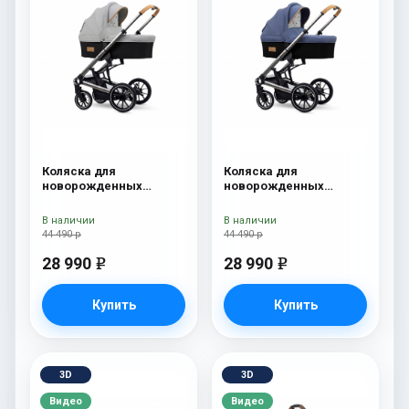
Коляска для
Коляска для
новорожденных
новорожденных
Esspero Tour S Grey
Esspero Tour S Denim
В наличии
В наличии
44 490 р
44 490 р
28 990
28 990
e
e
Купить
Купить
3D
3D
Видео
Видео