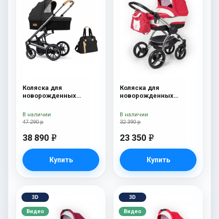
Коляска для
Коляска для
новорожденных
новорожденных
Esspero Tour S + сумка
Esspero I-Nova (шасси
Onyx
Chrome) Red Lux
В наличии
В наличии
47 290 р
32 390 р
38 890
23 350
e
e
Купить
Купить
3D
3D
Видео
Видео