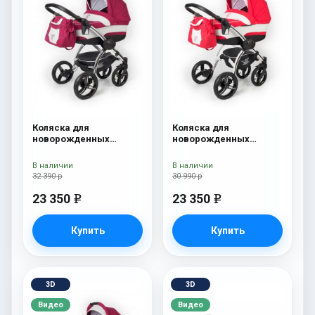
Коляска для
Коляска для
новорожденных
новорожденных
Esspero I-Nova (шасси
Esspero I-Nova (шасси
Chrome) Borduex
White) Red Lux
В наличии
В наличии
32 390 р
30 990 р
23 350
23 350
e
e
Купить
Купить
3D
3D
Видео
Видео