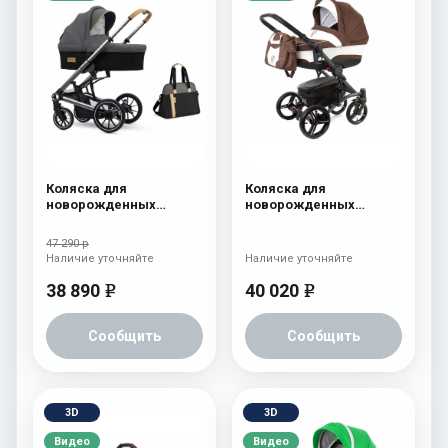
Коляска для
Коляска для
новорожденных
новорожденных
Esspero Tour S + сумка
Esspero Tour (шасси
Nordic
Graphite) Chek
47 290 р
Наличие уточняйте
Наличие уточняйте
38 890
40 020
e
e
Сообщить
Сообщить
3D
3D
Видео
Видео