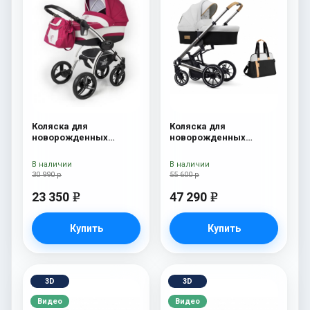
Коляска для
Коляска для
новорожденных
новорожденных
Esspero I-Nova (шасси
Esspero Tour S + сумка
White) Borduex
Sahara
В наличии
В наличии
30 990 р
55 600 р
23 350
47 290
e
e
Купить
Купить
3D
3D
Видео
Видео