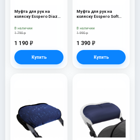
Муфта для рук на
Муфта для рук на
коляску Esspero Diaz
коляску Esspero Soft
(Натуральная шерсть)
Fur Blue Mountain
Grey
В наличии
В наличии
1 790 р
1 990 р
1 190
1 390
e
e
Купить
Купить