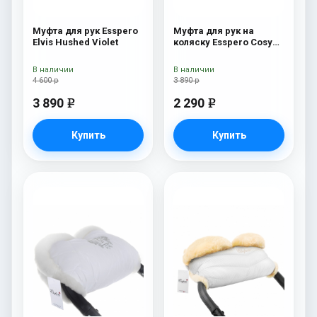
Муфта для рук Esspero
Муфта для рук на
Elvis Hushed Violet
коляску Esspero Cosy
Gold
В наличии
В наличии
4 600 р
3 890 р
3 890
2 290
e
e
Купить
Купить