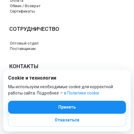
Оплата
Обмен / Возврат
Сертификаты
СОТРУДНИЧЕСТВО
Оптовый отдел
Поставщикам
КОНТАКТЫ
Cookie и технологии
8 (800) 707-76-34
info@esspero-market.ru
Мы используем необходимые cookie для корректной
работы сайта. Подробнее —
в Политике cookie
.
esspero-market - Официальный сайт
Принять
Отказаться
© 2026 Esspero-market.ru
Политика обработки персональных данных
|
Политика cookie