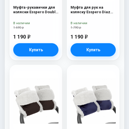
Муфта-рукавички для
Муфта для рук на
коляски Esspero Double
коляску Esspero Diaz
(Натуральная шерсть)
(Натуральная шерсть)
Blue Mountain
Blue Mountain
В наличии
В наличии
1 690 р
1 790 р
1 190
1 190
e
e
Купить
Купить