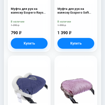
Муфта для рук на
Муфта для рук на
коляску Esspero Rays
коляску Esspero Soft
Navy
Fur Navy
В наличии
В наличии
1 090 р
1 990 р
790
1 390
e
e
Купить
Купить