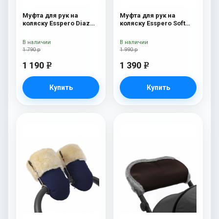
Муфта для рук на
Муфта для рук на
коляску Esspero Diaz
коляску Esspero Soft
(Натуральная шерсть)
Fur Beige
Beige
В наличии
В наличии
1 790 р
1 990 р
1 190
1 390
e
e
Купить
Купить