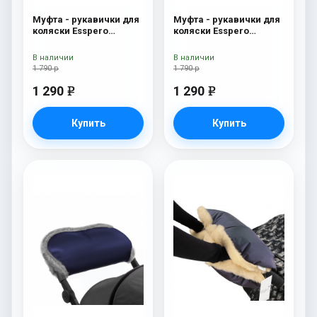
Муфта - рукавички для
Муфта - рукавички для
коляски Esspero
коляски Esspero
Christer (Натуральная
Christer (Натуральная
шерсть) Chocolat
шерсть) Navy
В наличии
В наличии
1 790 р
1 790 р
1 290
1 290
e
e
Купить
Купить