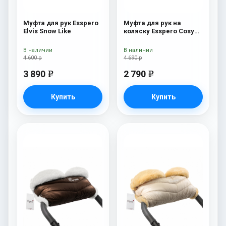
Муфта для рук Esspero
Муфта для рук на
Elvis Snow Like
коляску Esspero Cosy
Lux White
В наличии
В наличии
4 600 р
4 690 р
3 890
2 790
e
e
Купить
Купить