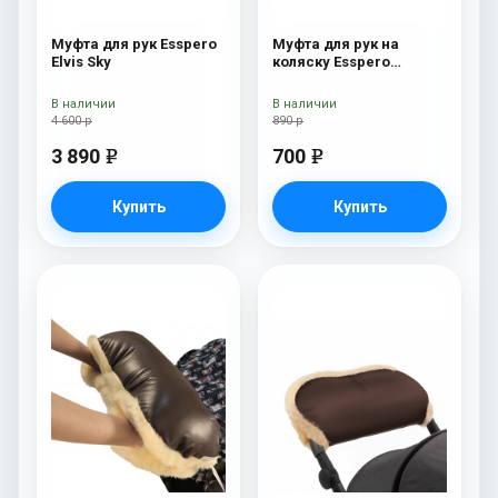
Муфта для рук Esspero
Муфта для рук на
Elvis Sky
коляску Esspero
Jennifer Pink
В наличии
В наличии
4 600 р
890 р
3 890
700
e
e
Купить
Купить