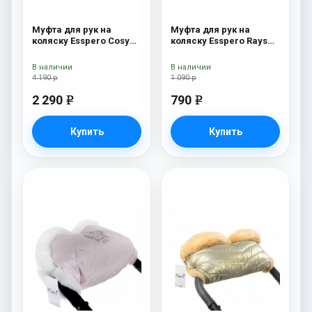
Муфта для рук на
Муфта для рук на
коляску Esspero Cosy
коляску Esspero Rays
White Gold
Pink
В наличии
В наличии
4 190 р
1 090 р
2 290
790
e
e
Купить
Купить