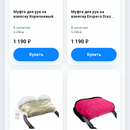
Муфта для рук на
Муфта для рук на
коляску Коричневый
коляску Esspero Diaz
(Натуральная шерсть)
Chocolat
В наличии
В наличии
1 790 р
1 790 р
1 190
1 190
e
e
Купить
Купить