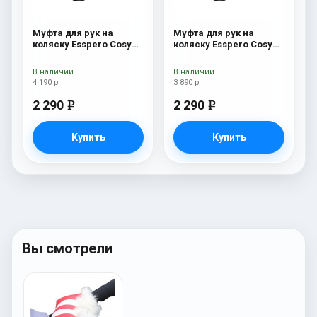
Муфта для рук на
Муфта для рук на
коляску Esspero Cosy
коляску Esspero Cosy
White Chocco
Beige
В наличии
В наличии
4 190 р
3 890 р
2 290
2 290
e
e
Купить
Купить
Вы смотрели