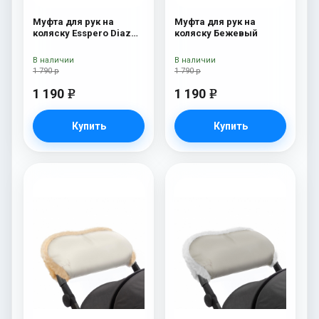
Муфта для рук на
Муфта для рук на
коляску Esspero Diaz
коляску Бежевый
(Натуральная шерсть)
Navy
В наличии
В наличии
1 790 р
1 790 р
1 190
1 190
e
e
Купить
Купить