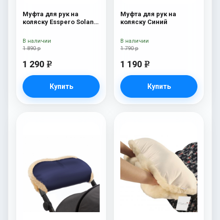
Муфта для рук на
Муфта для рук на
коляску Esspero Solana
коляску Синий
(Натуральная шерсть)
Deep Ocean
В наличии
В наличии
1 890 р
1 790 р
1 290
1 190
e
e
Купить
Купить