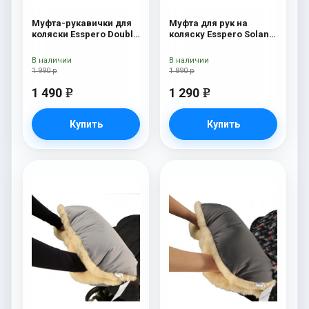
Муфта-рукавички для
Муфта для рук на
коляски Esspero Double
коляску Esspero Solana
(Натуральная шерсть)
(Натуральная шерсть)
Navy
Brown
В наличии
В наличии
1 990 р
1 890 р
1 490
1 290
e
e
Купить
Купить