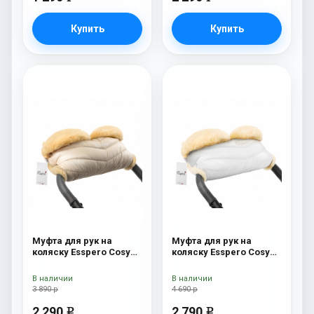
Купить
Купить
Муфта для рук на
Муфта для рук на
коляску Esspero Cosy
коляску Esspero Cosy
Beige
Lux White
В наличии
В наличии
3 890 р
4 690 р
2 290
2 790
e
e