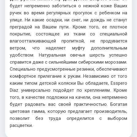
будет непременно заботиться о нежной коже Ваших
ручек во время
регулярных
прогулок
с
ребенком
на
улице. Ни какие осадки,
ни
снег
,
ни
дождь
не
станут
преградой
на
Вашем
пути
. Кроме того, ее плотное
покрытие, состоящее
из
ткани
со
специальной
влагоотталкивающей
пропиткой
, не продувается
ветром, что наделяет муфту дополнительным
удобством. Натуральная овечья шерсть успешно
справится даже
с
сильнейшими
сибирскими
морозами
.
Специально предусмотренные резинки, обеспечивают
комфортное прилегание
к
рукам
.
Независимо
от
того
каким
типом детской коляски Вы обладаете, Esspero
Diaz универсально подойдет по креплениям. Кроме
того, в качестве подложки на качели,
она
непременно
будет
радовать
вас
своей
практичностью. Богатая
цветовая гамма, которую предлагает производитель,
позволит без труда
определится
с
выбором
расцветки
.