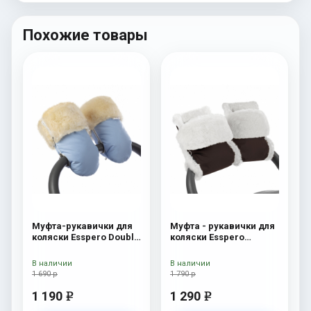
Похожие товары
Муфта-рукавички для
Муфта - рукавички для
коляски Esspero Double
коляски Esspero
(Натуральная шерсть)
Christer (Натуральная
Blue Mountain
шерсть) Chocolat
В наличии
В наличии
1 690 р
1 790 р
1 190
1 290
e
e