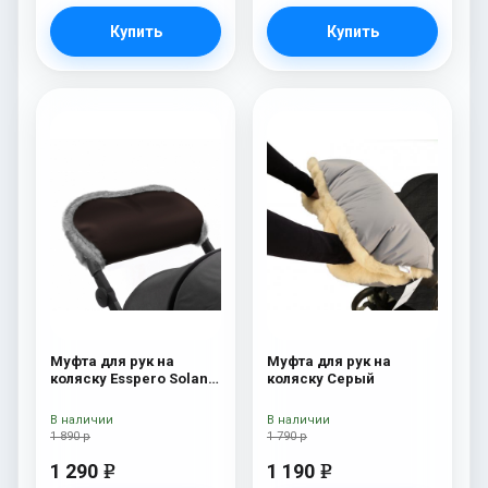
Купить
Купить
Муфта для рук на
Муфта для рук на
коляску Esspero Solana
коляску Серый
(Натуральная шерсть)
Brown
В наличии
В наличии
1 890 р
1 790 р
1 290
1 190
e
e