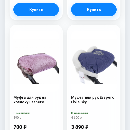
Купить
Купить
Муфта для рук на
Муфта для рук Esspero
коляску Esspero
Elvis Sky
Jennifer Pink
В наличии
В наличии
890 р
4 600 р
700
3 890
e
e