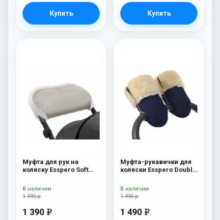
Купить
Купить
Муфта для рук на
Муфта-рукавички для
коляску Esspero Soft
коляски Esspero Double
Fur Beige
(Натуральная шерсть)
Navy
В наличии
В наличии
1 990 р
1 990 р
1 390
1 490
e
e