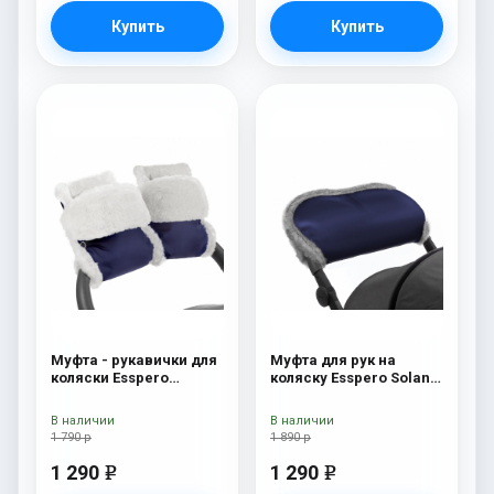
Купить
Купить
Муфта - рукавички для
Муфта для рук на
коляски Esspero
коляску Esspero Solana
Christer (Натуральная
(Натуральная шерсть)
шерсть) Navy
Deep Ocean
В наличии
В наличии
1 790 р
1 890 р
1 290
1 290
e
e