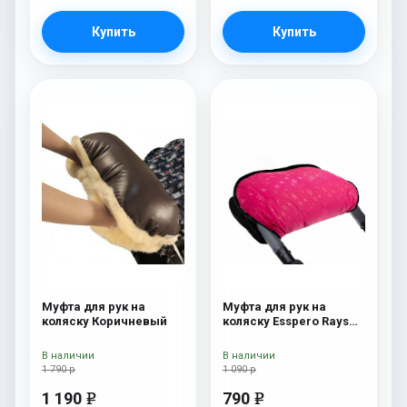
Купить
Купить
Муфта для рук на
Муфта для рук на
коляску Коричневый
коляску Esspero Rays
Pink
В наличии
В наличии
1 790 р
1 090 р
1 190
790
e
e