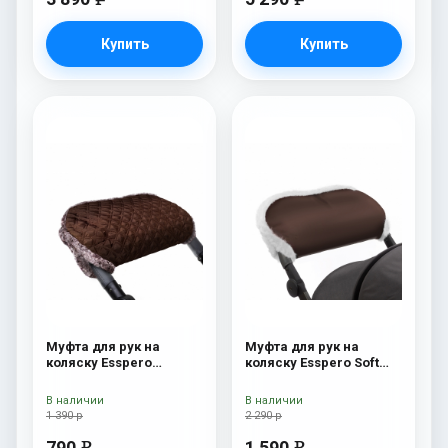
Купить
Купить
Муфта для рук на
Муфта для рук на
коляску Esspero
коляску Esspero Soft
Jennifer Cacao
Fur Chocolat
В наличии
В наличии
1 390 р
2 290 р
790
1 590
e
e