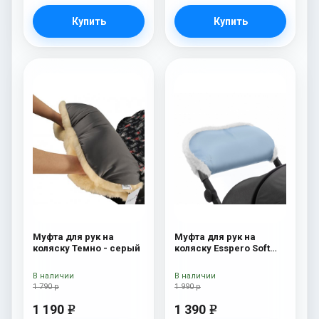
Купить
Купить
Муфта для рук на
Муфта для рук на
коляску Темно - серый
коляску Esspero Soft
Fur Blue Mountain
В наличии
В наличии
1 790 р
1 990 р
1 190
1 390
e
e