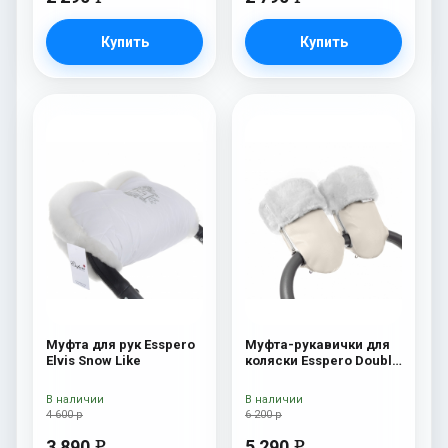
Купить
Купить
Муфта для рук Esspero
Муфта-рукавички для
Elvis Snow Like
коляски Esspero Double
White Leatherette
(Натуральная шерсть)
В наличии
В наличии
Beige
4 600 р
6 200 р
3 890
5 290
e
e