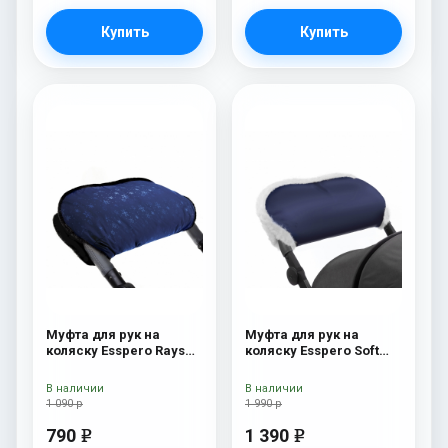
Купить
Купить
Муфта для рук на
Муфта для рук на
коляску Esspero Rays
коляску Esspero Soft
Navy
Fur Navy
В наличии
В наличии
1 090 р
1 990 р
790
1 390
e
e