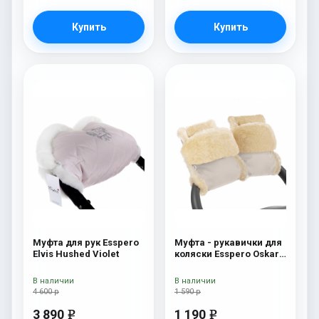
Купить
Купить
Муфта для рук Esspero
Муфта - рукавички для
Elvis Hushed Violet
коляски Esspero Oskar
(Натуральная шерсть)
Beige
В наличии
В наличии
4 600 р
1 590 р
3 890
1 190
e
e