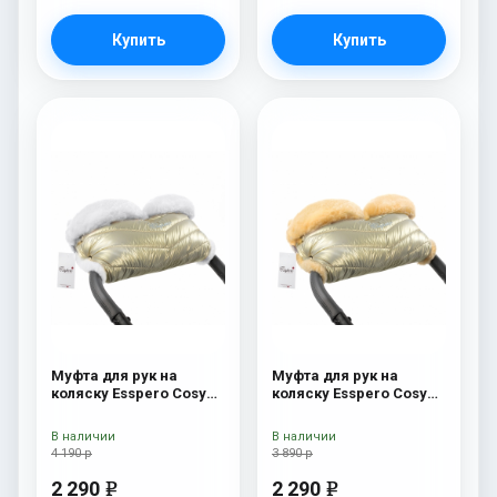
Купить
Купить
Муфта для рук на
Муфта для рук на
коляску Esspero Cosy
коляску Esspero Cosy
White Gold
Gold
В наличии
В наличии
4 190 р
3 890 р
2 290
2 290
e
e