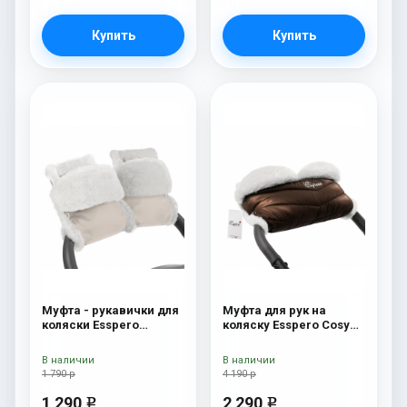
Купить
Купить
Муфта - рукавички для
Муфта для рук на
коляски Esspero
коляску Esspero Cosy
Christer (Натуральная
White Chocco
шерсть) Beige
В наличии
В наличии
1 790 р
4 190 р
1 290
2 290
e
e