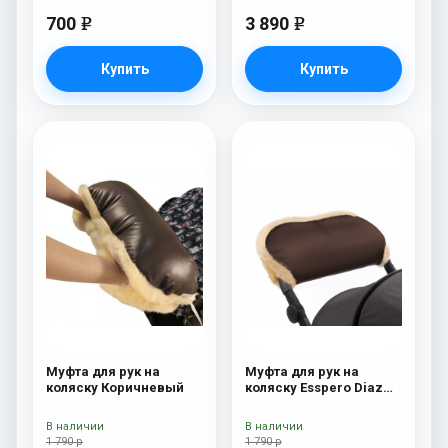
700
3 890
e
e
Купить
Купить
Муфта для рук на
Муфта для рук на
коляску Коричневый
коляску Esspero Diaz
(Натуральная шерсть)
Chocolat
В наличии
В наличии
1 790 р
1 790 р