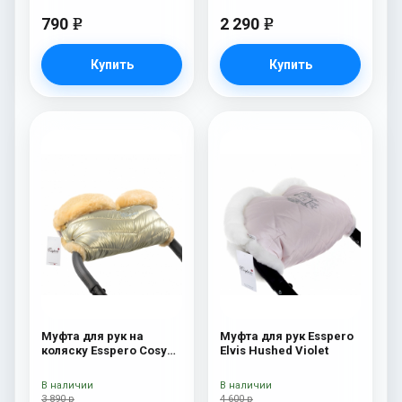
790
2 290
e
e
Купить
Купить
Муфта для рук на
Муфта для рук Esspero
коляску Esspero Cosy
Elvis Hushed Violet
Gold
В наличии
В наличии
3 890 р
4 600 р