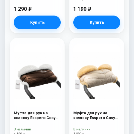
1 290
1 190
e
e
Купить
Купить
Муфта для рук на
Муфта для рук на
коляску Esspero Cosy
коляску Esspero Cosy
White Chocco
Beige
В наличии
В наличии
4 190 р
3 890 р