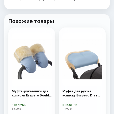
Похожие товары
Муфта-рукавички для
Муфта для рук на
коляски Esspero Double
коляску Esspero Diaz
(Натуральная шерсть)
(Натуральная шерсть)
Blue Mountain
Blue Mountain
В наличии
В наличии
1 690 р
1 790 р