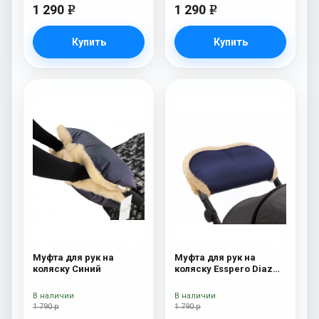
1 290
1 290
e
e
Купить
Купить
Муфта для рук на
Муфта для рук на
коляску Синий
коляску Esspero Diaz
(Натуральная шерсть)
Navy
В наличии
В наличии
1 790 р
1 790 р