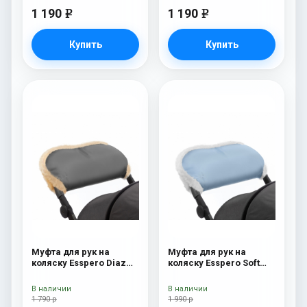
1 190
1 190
e
e
Купить
Купить
Муфта для рук на
Муфта для рук на
коляску Esspero Diaz
коляску Esspero Soft
(Натуральная шерсть)
Fur Blue Mountain
Grey
В наличии
В наличии
1 790 р
1 990 р