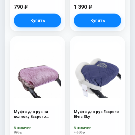
790
1 390
e
e
Купить
Купить
Муфта для рук на
Муфта для рук Esspero
коляску Esspero
Elvis Sky
Jennifer Pink
В наличии
В наличии
890 р
4 600 р