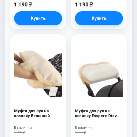
1 190
1 190
e
e
Купить
Купить
Муфта для рук на
Муфта для рук на
коляску Бежевый
коляску Esspero Diaz
(Натуральная шерсть)
Beige
В наличии
В наличии
1 790 р
1 790 р