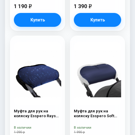
1 190
1 390
e
e
Купить
Купить
Муфта для рук на
Муфта для рук на
коляску Esspero Rays
коляску Esspero Soft
Navy
Fur Navy
В наличии
В наличии
1 090 р
1 990 р