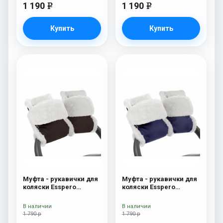
1 190
1 190
e
e
Купить
Купить
Муфта - рукавички для
Муфта - рукавички для
коляски Esspero
коляски Esspero
Christer (Натуральная
Christer (Натуральная
шерсть) Chocolat
шерсть) Navy
В наличии
В наличии
1 790 р
1 790 р