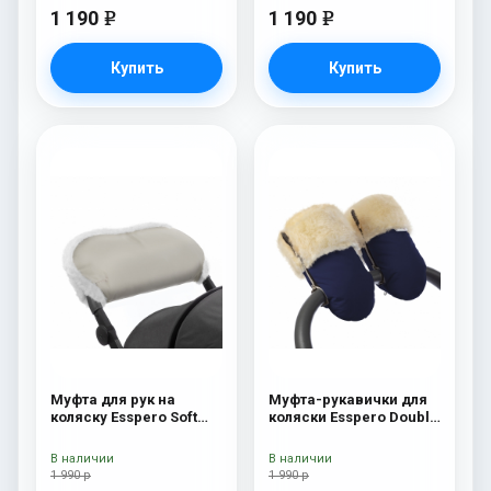
1 190
1 190
e
e
Купить
Купить
Муфта для рук на
Муфта-рукавички для
коляску Esspero Soft
коляски Esspero Double
Fur Beige
(Натуральная шерсть)
Navy
В наличии
В наличии
1 990 р
1 990 р