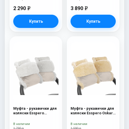
2 290
3 890
e
e
Купить
Купить
Муфта - рукавички для
Муфта - рукавички для
коляски Esspero
коляски Esspero Oskar
Christer (Натуральная
(Натуральная шерсть)
шерсть) Beige
Beige
В наличии
В наличии
1 790 р
1 590 р