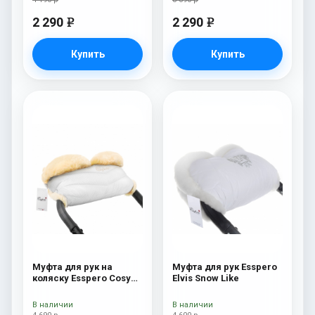
2 290
2 290
e
e
Купить
Купить
Муфта для рук на
Муфта для рук Esspero
коляску Esspero Cosy
Elvis Snow Like
Lux White
В наличии
В наличии