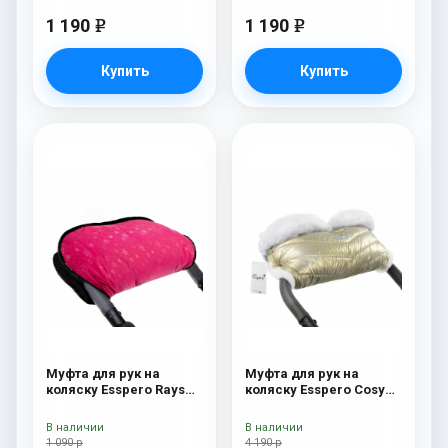
1 190
1 190
e
e
Купить
Купить
Муфта для рук на
Муфта для рук на
коляску Esspero Rays
коляску Esspero Cosy
Pink
White Gold
В наличии
В наличии
1 090 р
4 190 р