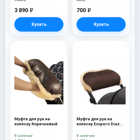
4 600 р
890 р
3 890
700
e
e
Купить
Купить
Муфта для рук на
Муфта для рук на
коляску Коричневый
коляску Esspero Diaz
(Натуральная шерсть)
Chocolat
В наличии
В наличии