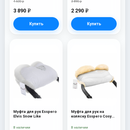
4 600 р
3 890 р
3 890
2 290
e
e
Купить
Купить
Муфта для рук Esspero
Муфта для рук на
Elvis Snow Like
коляску Esspero Cosy
Lux White
В наличии
В наличии