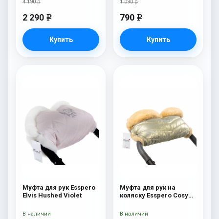
4 190 р
1 090 р
2 290
790
e
e
Купить
Купить
Муфта для рук Esspero
Муфта для рук на
Elvis Hushed Violet
коляску Esspero Cosy
Gold
В наличии
В наличии