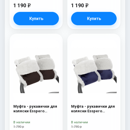
1 190
1 190
e
e
Купить
Купить
Муфта - рукавички для
Муфта - рукавички для
коляски Esspero
коляски Esspero
Christer (Натуральная
Christer (Натуральная
шерсть) Chocolat
шерсть) Navy
В наличии
В наличии
1 790 р
1 790 р