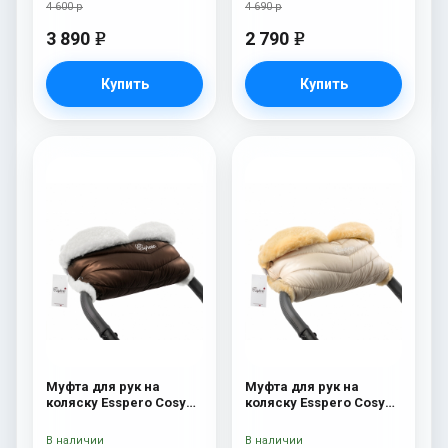
4 600 р
4 690 р
3 890
2 790
e
e
Купить
Купить
Муфта для рук на
Муфта для рук на
коляску Esspero Cosy
коляску Esspero Cosy
White Chocco
Beige
В наличии
В наличии