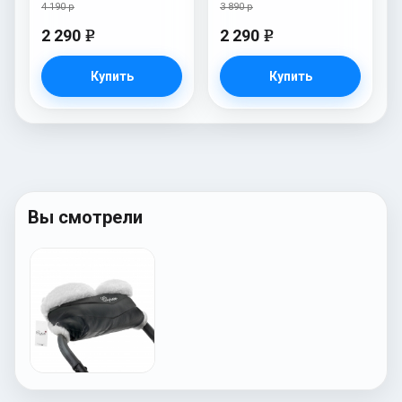
4 190 р
3 890 р
2 290
2 290
e
e
Купить
Купить
Вы смотрели