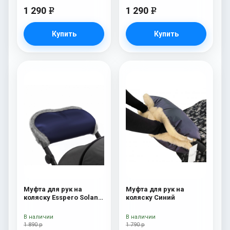
1 290
1 290
e
e
Купить
Купить
Муфта для рук на
Муфта для рук на
коляску Esspero Solana
коляску Синий
(Натуральная шерсть)
Deep Ocean
В наличии
В наличии
1 890 р
1 790 р