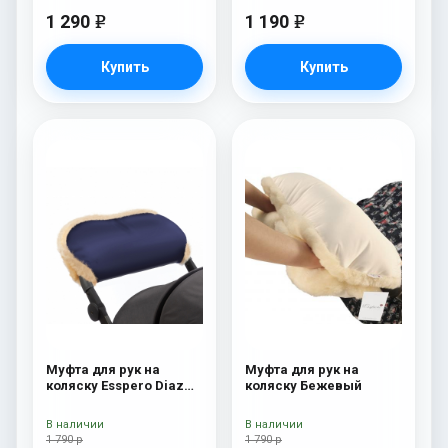
1 290
1 190
e
e
Купить
Купить
Муфта для рук на
Муфта для рук на
коляску Esspero Diaz
коляску Бежевый
(Натуральная шерсть)
Navy
В наличии
В наличии
1 790 р
1 790 р