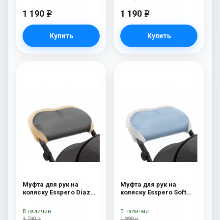
1 190
1 190
e
e
Купить
Купить
Муфта для рук на
Муфта для рук на
коляску Esspero Diaz
коляску Esspero Soft
(Натуральная шерсть)
Fur Blue Mountain
Grey
В наличии
В наличии
1 790 р
1 990 р