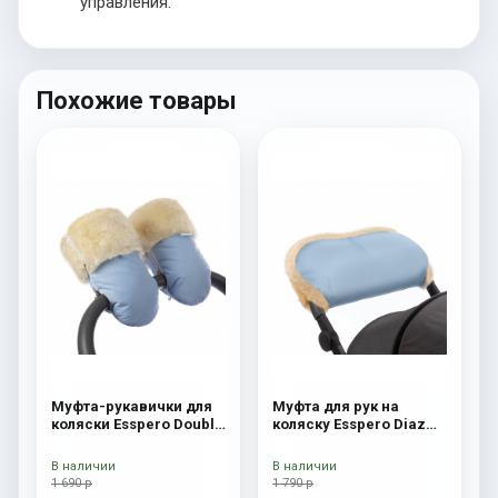
управления.
Похожие товары
Муфта-рукавички для
Муфта для рук на
коляски Esspero Double
коляску Esspero Diaz
(Натуральная шерсть)
(Натуральная шерсть)
Blue Mountain
Blue Mountain
В наличии
В наличии
1 690 р
1 790 р