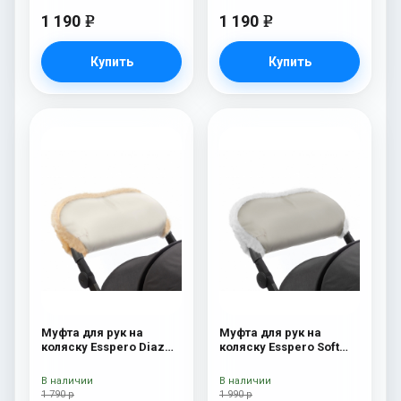
1 190
1 190
e
e
Купить
Купить
Муфта для рук на
Муфта для рук на
коляску Esspero Diaz
коляску Esspero Soft
(Натуральная шерсть)
Fur Beige
Beige
В наличии
В наличии
1 790 р
1 990 р