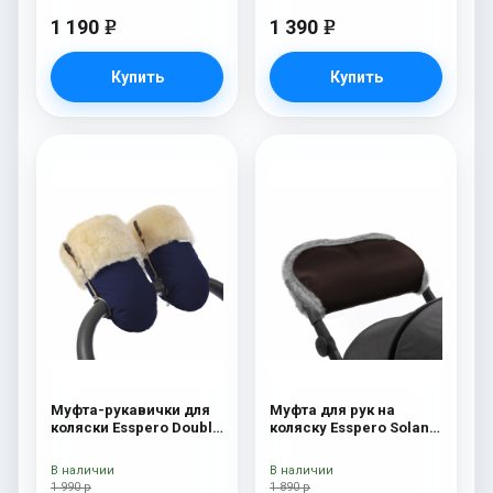
1 190
1 390
e
e
Купить
Купить
Муфта-рукавички для
Муфта для рук на
коляски Esspero Double
коляску Esspero Solana
(Натуральная шерсть)
(Натуральная шерсть)
Navy
Brown
В наличии
В наличии
1 990 р
1 890 р