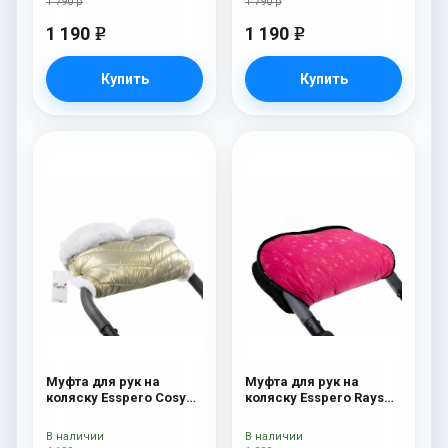
1 790 р
1 790 р
1 190
1 190
e
e
Купить
Купить
Муфта для рук на
Муфта для рук на
коляску Esspero Cosy
коляску Esspero Rays
White Gold
Pink
В наличии
В наличии