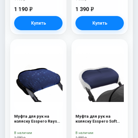
1 190
1 390
e
e
Купить
Купить
Муфта для рук на
Муфта для рук на
коляску Esspero Rays
коляску Esspero Soft
Navy
Fur Navy
В наличии
В наличии
1 090 р
1 990 р