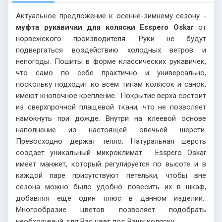
Актуальное предложение к осенне-зимнему сезону -
муфта рукавички для коляски Esspero Oskar
от
норвежского производителя. Руки не будут
подвергаться воздействию холодных ветров и
непогоды. Пошиты в форме классических рукавичек,
что само по себе практично и универсально,
поскольку подходит ко всем типам колясок и санок,
имеют кнопочное крепление. Покрытие верха состоит
из сверхпрочной плащевой ткани, что не позволяет
намокнуть при дожде. Внутри на клеевой основе
наполнение из настоящей овечьей шерсти.
Превосходно держат тепло. Натуральная шерсть
создает уникальный микроклимат. Esspero Oskar
имеет манжет, который регулируется по высоте и в
каждой паре присутствуют петельки, чтобы вне
сезона можно было удобно повесить их в шкаф,
добавляя еще один плюс в данном изделии.
Многообразие цветов позволяет подобрать
необходимый для Вас цвет под Вашу коляску.