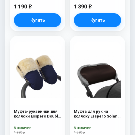
1 190
1 390
e
e
Купить
Купить
Муфта-рукавички для
Муфта для рук на
коляски Esspero Double
коляску Esspero Solana
(Натуральная шерсть)
(Натуральная шерсть)
Navy
Brown
В наличии
В наличии
1 990 р
1 890 р