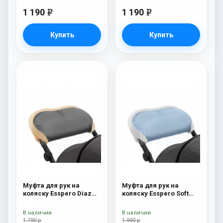
1 190
1 190
e
e
Купить
Купить
Муфта для рук на
Муфта для рук на
коляску Esspero Diaz
коляску Esspero Soft
(Натуральная шерсть)
Fur Blue Mountain
Grey
В наличии
В наличии
1 790 р
1 990 р