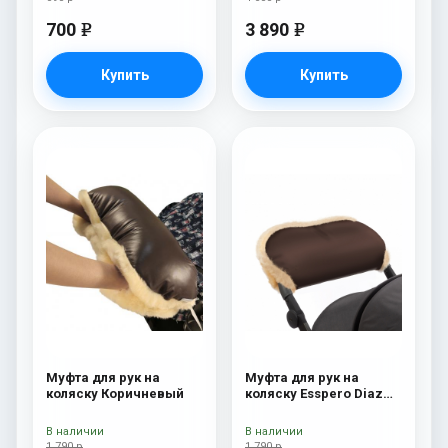
700
3 890
e
e
Купить
Купить
Муфта для рук на
Муфта для рук на
коляску Коричневый
коляску Esspero Diaz
(Натуральная шерсть)
Chocolat
В наличии
В наличии
1 790 р
1 790 р