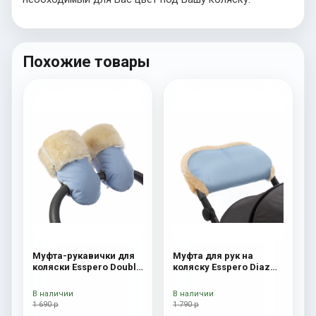
Похожие товары
Муфта-рукавички для
Муфта для рук на
коляски Esspero Double
коляску Esspero Diaz
(Натуральная шерсть)
(Натуральная шерсть)
Blue Mountain
Blue Mountain
В наличии
В наличии
1 690 р
1 790 р