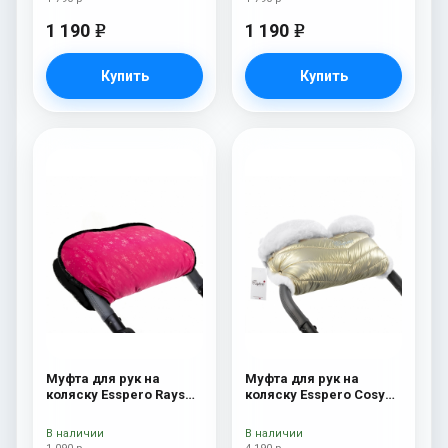
1 190
1 190
e
e
Купить
Купить
Муфта для рук на
Муфта для рук на
коляску Esspero Rays
коляску Esspero Cosy
Pink
White Gold
В наличии
В наличии