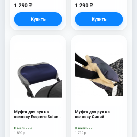
1 290
1 290
e
e
Купить
Купить
Муфта для рук на
Муфта для рук на
коляску Esspero Solana
коляску Синий
(Натуральная шерсть)
Deep Ocean
В наличии
В наличии
1 890 р
1 790 р