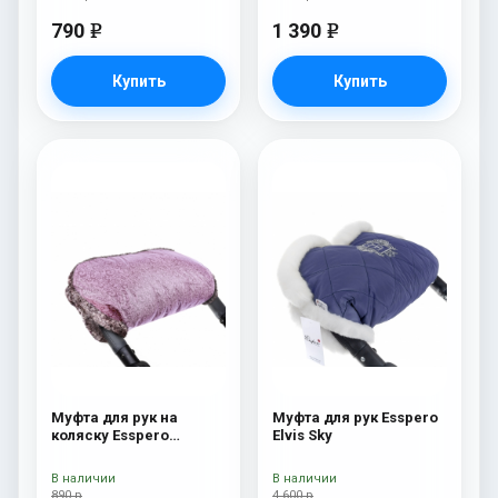
790
1 390
e
e
Купить
Купить
Муфта для рук на
Муфта для рук Esspero
коляску Esspero
Elvis Sky
Jennifer Pink
В наличии
В наличии
890 р
4 600 р