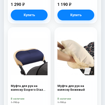
1 290
1 190
e
e
Купить
Купить
Муфта для рук на
Муфта для рук на
коляску Esspero Diaz
коляску Бежевый
(Натуральная шерсть)
Navy
В наличии
В наличии
1 790 р
1 790 р