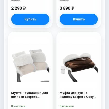
3 890 р
4 600 р
2 290
3 890
e
e
Купить
Купить
Муфта - рукавички для
Муфта для рук на
коляски Esspero
коляску Esspero Cosy
Christer (Натуральная
White Chocco
шерсть) Beige
В наличии
В наличии