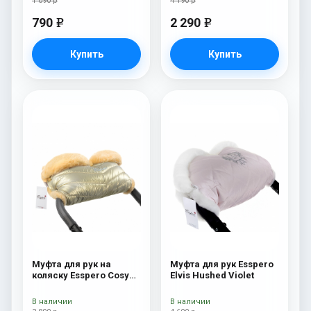
1 090 р
4 190 р
790
2 290
e
e
Купить
Купить
Муфта для рук на
Муфта для рук Esspero
коляску Esspero Cosy
Elvis Hushed Violet
Gold
В наличии
В наличии