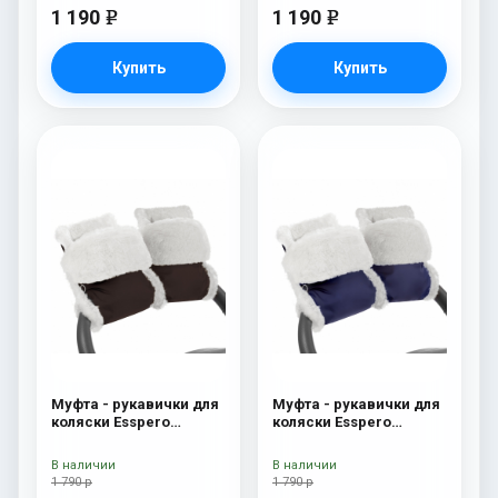
1 190
1 190
e
e
Купить
Купить
Муфта - рукавички для
Муфта - рукавички для
коляски Esspero
коляски Esspero
Christer (Натуральная
Christer (Натуральная
шерсть) Chocolat
шерсть) Navy
В наличии
В наличии
1 790 р
1 790 р