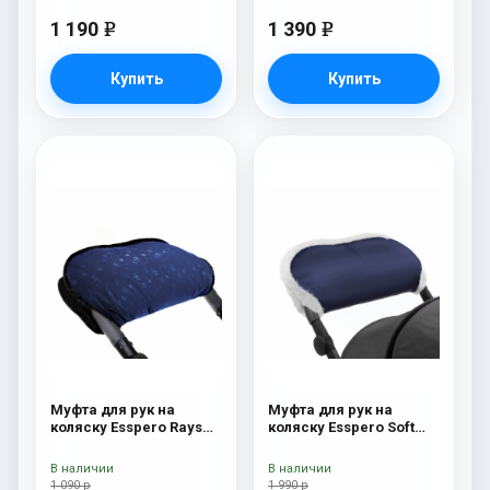
1 190
1 390
e
e
Купить
Купить
Муфта для рук на
Муфта для рук на
коляску Esspero Rays
коляску Esspero Soft
Navy
Fur Navy
В наличии
В наличии
1 090 р
1 990 р