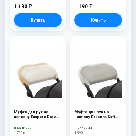
1 190
1 190
e
e
Купить
Купить
Муфта для рук на
Муфта для рук на
коляску Esspero Diaz
коляску Esspero Soft
(Натуральная шерсть)
Fur Beige
Beige
В наличии
В наличии
1 790 р
1 990 р