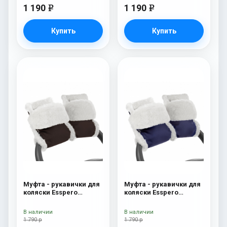
1 190
1 190
e
e
Купить
Купить
Муфта - рукавички для
Муфта - рукавички для
коляски Esspero
коляски Esspero
Christer (Натуральная
Christer (Натуральная
шерсть) Chocolat
шерсть) Navy
В наличии
В наличии
1 790 р
1 790 р