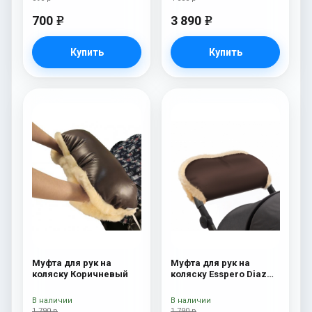
700
3 890
e
e
Купить
Купить
Муфта для рук на
Муфта для рук на
коляску Коричневый
коляску Esspero Diaz
(Натуральная шерсть)
Chocolat
В наличии
В наличии
1 790 р
1 790 р