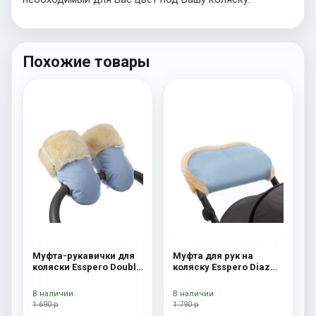
Похожие товары
Муфта-рукавички для
Муфта для рук на
коляски Esspero Double
коляску Esspero Diaz
(Натуральная шерсть)
(Натуральная шерсть)
Blue Mountain
Blue Mountain
В наличии
В наличии
1 690 р
1 790 р