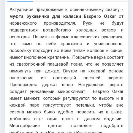
Актуальное предложение к осенне-зимнему сезону -
муфта рукавички для коляски Esspero Oskar
от
норвежского производителя. Руки не будут
подвергаться воздействию холодных ветров и
непогоды. Пошиты в форме классических рукавичек,
что само по себе практично и универсально,
поскольку подходит ко всем типам колясок и санок,
имеют кнопочное крепление. Покрытие верха состоит
из сверхпрочной плащевой ткани, что не позволяет
намокнуть при дожде. Внутри на клеевой основе
наполнение из настоящей овечьей шерсти.
Превосходно держат тепло. Натуральная шерсть
создает уникальный микроклимат. Esspero Oskar
имеет манжет, который регулируется по высоте и в
каждой паре присутствуют петельки, чтобы вне
сезона можно было удобно повесить их в шкаф,
добавляя еще один плюс в данном изделии.
Многообразие цветов позволяет подобрать
необходимый для Вас цвет под Вашу коляску.