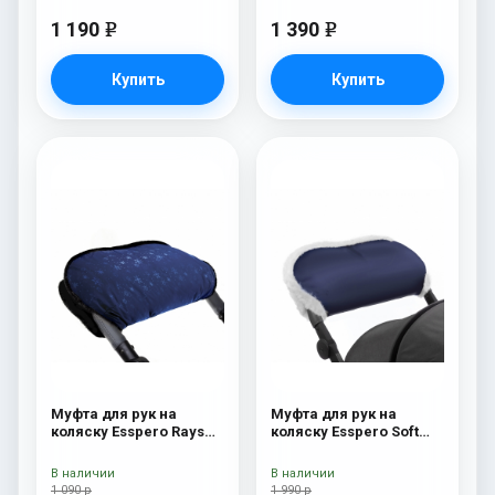
1 190
1 390
e
e
Купить
Купить
Муфта для рук на
Муфта для рук на
коляску Esspero Rays
коляску Esspero Soft
Navy
Fur Navy
В наличии
В наличии
1 090 р
1 990 р