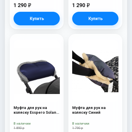
1 290
1 290
e
e
Купить
Купить
Муфта для рук на
Муфта для рук на
коляску Esspero Solana
коляску Синий
(Натуральная шерсть)
Deep Ocean
В наличии
В наличии
1 890 р
1 790 р