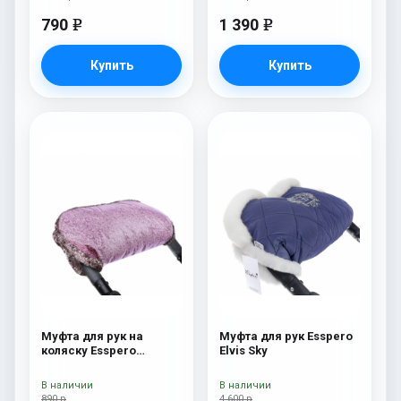
790
1 390
e
e
Купить
Купить
Муфта для рук на
Муфта для рук Esspero
коляску Esspero
Elvis Sky
Jennifer Pink
В наличии
В наличии
890 р
4 600 р