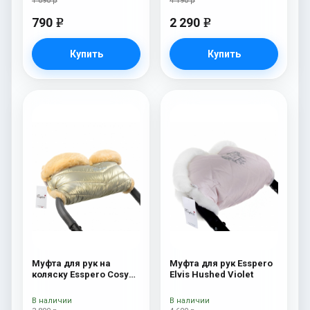
1 090 р
4 190 р
790
2 290
e
e
Купить
Купить
Муфта для рук на
Муфта для рук Esspero
коляску Esspero Cosy
Elvis Hushed Violet
Gold
В наличии
В наличии