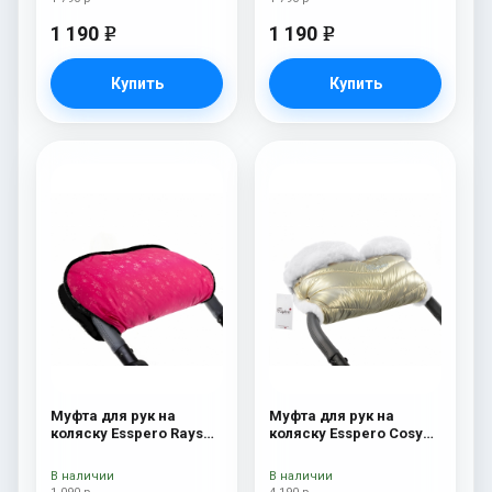
1 190
1 190
e
e
Купить
Купить
Муфта для рук на
Муфта для рук на
коляску Esspero Rays
коляску Esspero Cosy
Pink
White Gold
В наличии
В наличии