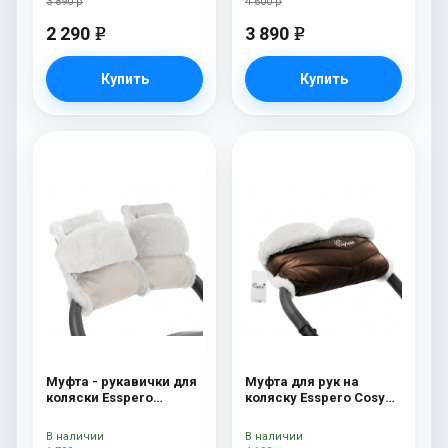
3 890 р
4 600 р
2 290
3 890
e
e
Купить
Купить
Муфта - рукавички для
Муфта для рук на
коляски Esspero
коляску Esspero Cosy
Christer (Натуральная
White Chocco
шерсть) Beige
В наличии
В наличии