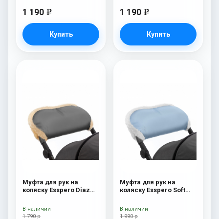
1 190
1 190
e
e
Купить
Купить
Муфта для рук на
Муфта для рук на
коляску Esspero Diaz
коляску Esspero Soft
(Натуральная шерсть)
Fur Blue Mountain
Grey
В наличии
В наличии
1 790 р
1 990 р