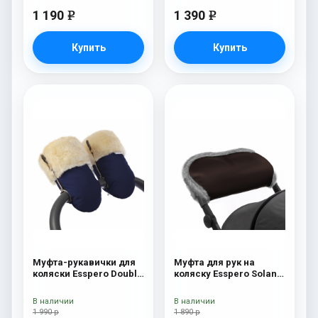
1 190
1 390
e
e
Купить
Купить
Муфта-рукавички для
Муфта для рук на
коляски Esspero Double
коляску Esspero Solana
(Натуральная шерсть)
(Натуральная шерсть)
Navy
Brown
В наличии
В наличии
1 990 р
1 890 р