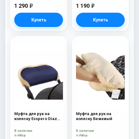
1 290
1 190
e
e
Купить
Купить
Муфта для рук на
Муфта для рук на
коляску Esspero Diaz
коляску Бежевый
(Натуральная шерсть)
Navy
В наличии
В наличии
1 790 р
1 790 р